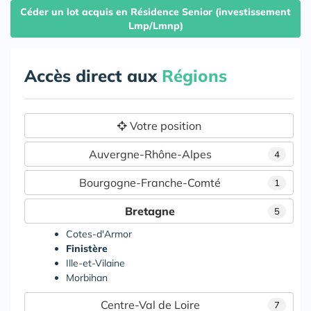
Céder un lot acquis en Résidence Senior (investissement
Lmp/Lmnp)
Accès direct aux
Régions
Votre position
Auvergne-Rhône-Alpes
4
Bourgogne-Franche-Comté
1
Bretagne
5
Cotes-d'Armor
Finistère
Ille-et-Vilaine
Morbihan
Centre-Val de Loire
7