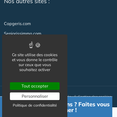
Nos autres sites :
Capgeris.com
Seniorissimmo.com
Emploi-formation-sante.com
Aidant.info
Ce site utilise des cookies
et vous donne le contrôle
Creche-et-naissance.com
sur ceux que vous
souhaitez activer
Co-Living & Co-Working
Tout accepter
Personnaliser
© Australis 2026 - Tous droits réservés. //
Gestion des cookies
Besoin d'informations ? Faites vous
Politique de confidentialité
accompagner !