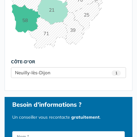
21
25
58
39
71
CÔTE-D'OR
Neuilly-lès-Dijon
1
Besoin d'informations ?
Un conseiller vous recontacte
gratuitement
.
Nom *