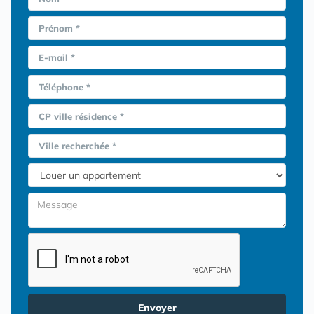
Prénom *
E-mail *
Téléphone *
CP ville résidence *
Ville recherchée *
Envoyer