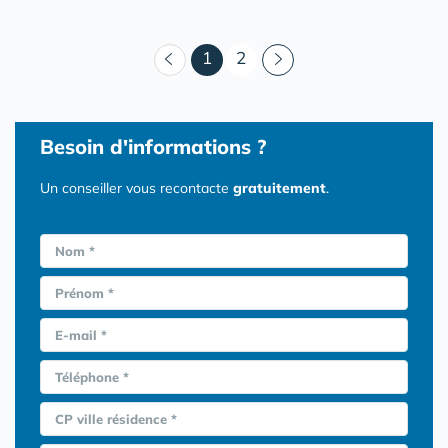
(courant)
1
2
Besoin d'informations ?
Un conseiller vous recontacte
gratuitement
.
Nom *
Prénom *
E-mail *
Téléphone *
CP ville résidence *