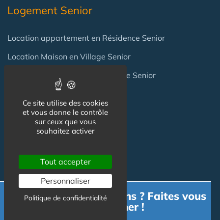
Logement Senior
Location appartement en Résidence Senior
Location Maison en Village Senior
Achat appartement en Résidence Senior
Achat Maison en Village Senior
Ce site utilise des cookies
et vous donne le contrôle
sur ceux que vous
Professionnels
souhaitez activer
Achat / Vente Résidence
Tout accepter
Achat / Vente Terrain
Personnaliser
Besoin d'informations ? Faites vous
Création Résidence
Politique de confidentialité
accompagner !
Produits / Fournisseurs