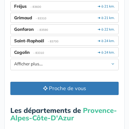
Fréjus
➔ à 21 km.
- 83600
Grimaud
➔ à 21 km.
- 83310
Gonfaron
➔ à 22 km.
- 83590
Saint-Raphaël
➔ à 24 km.
- 83700
Cogolin
➔ à 24 km.
- 83310
Afficher plus....
Proche de vous
Les départements de
Provence-
Alpes-Côte-D'Azur