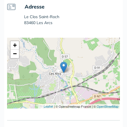
Adresse
Le Clos Saint-Roch
83460 Les Arcs
+
−
Leaflet
|
© Openstreetmap France | ©
OpenStreetMap