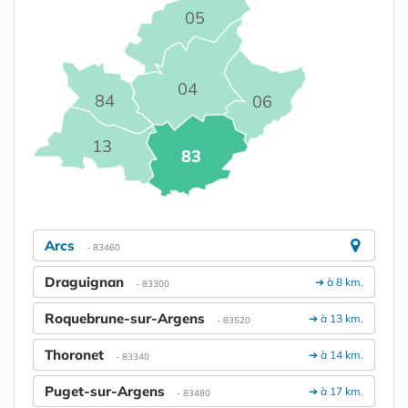
05
04
84
06
13
83
Arcs
- 83460
Draguignan
➔ à 8 km.
- 83300
Roquebrune-sur-Argens
➔ à 13 km.
- 83520
Thoronet
➔ à 14 km.
- 83340
Puget-sur-Argens
➔ à 17 km.
- 83480