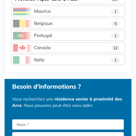
Maurice
1
Belgique
5
Portugal
1
Canada
12
Italie
1
Besoin d'informations ?
Vous recherchez une
résidence senior à proximité des
Arcs
. Nous pouvons peut-être vous aider.
Nom *