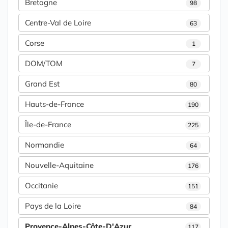
Bretagne
98
Centre-Val de Loire
63
Corse
1
DOM/TOM
7
Grand Est
80
Hauts-de-France
190
Île-de-France
225
Normandie
64
Nouvelle-Aquitaine
176
Occitanie
151
Pays de la Loire
84
Provence-Alpes-Côte-D'Azur
117