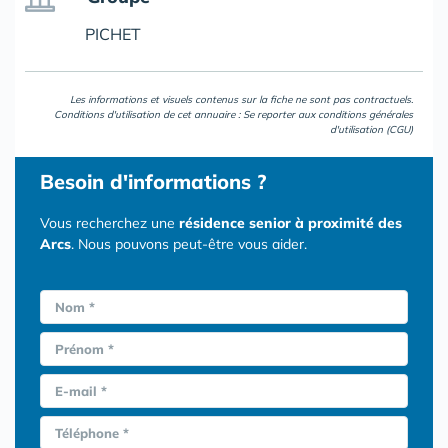
PICHET
Les informations et visuels contenus sur la fiche ne sont pas contractuels.
Conditions d'utilisation de cet annuaire : Se reporter aux
conditions générales
d'utilisation (CGU)
Besoin d'informations ?
Vous recherchez une
résidence senior à proximité des
Arcs
. Nous pouvons peut-être vous aider.
Nom *
Prénom *
E-mail *
Téléphone *