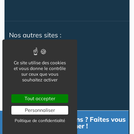
Nos autres sites :
Capgeris.com
Ce site utilise des cookies
et vous donne le contrôle
Seniorissimmo.com
sur ceux que vous
souhaitez activer
Emploi-formation-sante.com
Aidant.info
Tout accepter
Creche-et-naissance.com
Personnaliser
Co-Living & Co-Working
Besoin d'informations ? Faites vous
Politique de confidentialité
accompagner !