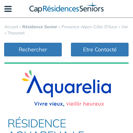
Panneau de gestion des cookies
Accueil
»
Résidence Senior
»
Provence-Alpes-Côte-D'Azur
»
Var
»
Thoronet
Rechercher
Etre Contacté
RÉSIDENCE