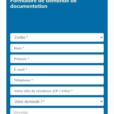
Formulaire
de demande de
documentation
Nom *
Prénom *
E-mail *
Téléphone *
Votre ville de résidence (CP / Ville) *