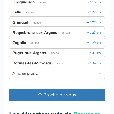
Draguignan
➔ à 16 km.
- 83300
Celle
➔ à 22 km.
- 83170
Grimaud
➔ à 27 km.
- 83310
Roquebrune-sur-Argens
➔ à 27 km.
- 83520
Cogolin
➔ à 29 km.
- 83310
Puget-sur-Argens
➔ à 31 km.
- 83480
Bormes-les-Mimosas
➔ à 34 km.
- 83230
Afficher plus....
Proche de vous