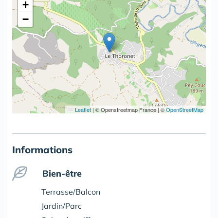
+
−
Leaflet
|
© Openstreetmap France | ©
OpenStreetMap
Informations
Bien-être
Terrasse/Balcon
Jardin/Parc