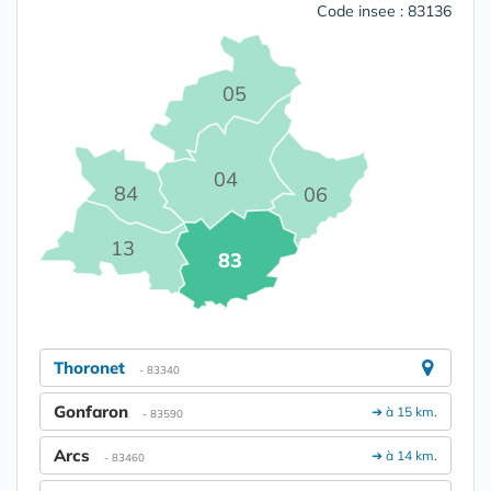
Code insee : 83136
05
04
84
06
13
83
Thoronet
- 83340
Gonfaron
➔ à 15 km.
- 83590
Arcs
➔ à 14 km.
- 83460