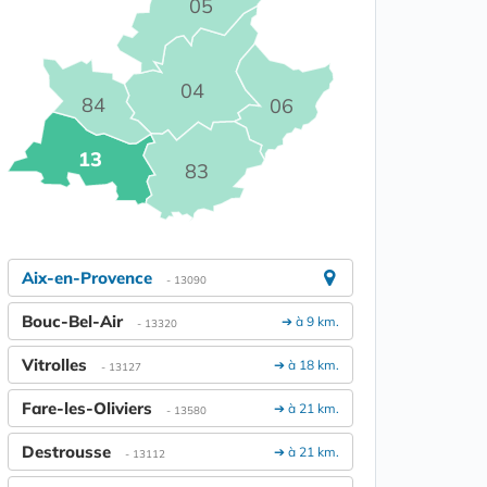
05
04
84
06
13
83
Aix-en-Provence
- 13090
Bouc-Bel-Air
➔ à 9 km.
- 13320
Vitrolles
➔ à 18 km.
- 13127
Fare-les-Oliviers
➔ à 21 km.
- 13580
Destrousse
➔ à 21 km.
- 13112