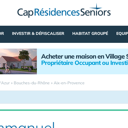
OR
INVESTIR & DÉFISCALISER
HABITAT GROUPÉ
EQUI
Acheter une maison en Village 
Propriétaire Occupant ou Invest
'Azur
»
Bouches-du-Rhône
»
Aix-en-Provence
mmanuel