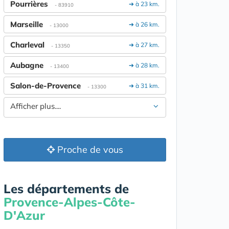
Pourrières
➔ à 23 km.
- 83910
Marseille
➔ à 26 km.
- 13000
Charleval
➔ à 27 km.
- 13350
Aubagne
➔ à 28 km.
- 13400
Salon-de-Provence
➔ à 31 km.
- 13300
Afficher plus....
Proche de vous
Les départements de
Provence-Alpes-Côte-
D'Azur