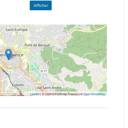
Afficher
Leaflet
|
© Openstreetmap France | ©
OpenStreetMap