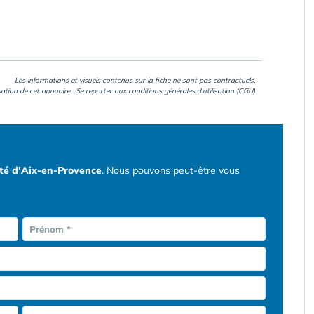
Les informations et visuels contenus sur la fiche ne sont pas contractuels.
isation de cet annuaire : Se reporter aux
conditions générales d'utilisation (CGU)
ité d'Aix-en-Provence
. Nous pouvons peut-être vous
Prénom *