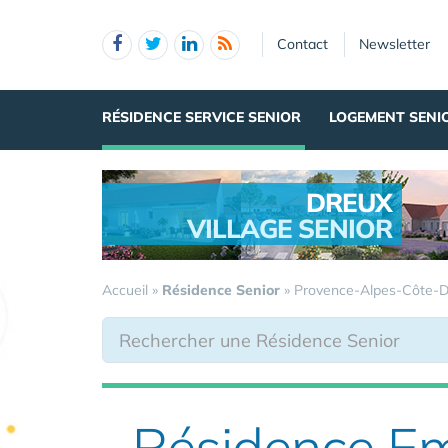
Panneau de gestion des cookies
Contact
Newsletter
RÉSIDENCE SERVICE SENIOR
LOGEMENT SENI
DREUX
VILLAGE SENIOR
.
Accueil
»
Résidence Senior
»
Provence-Alpes-Côte-D
Résidence E