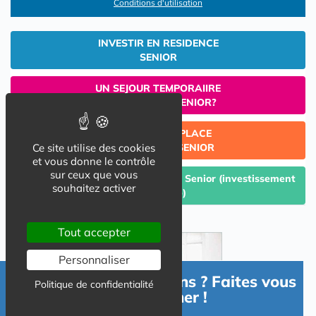
Conditions d'utilisation
INVESTIR EN RESIDENCE
SENIOR
UN SEJOUR TEMPORAIIRE
EN RESIDENCE SENIOR?
TROUVER UNE PLACE
Ce site utilise des cookies
EN RESIDENCE SENIOR
et vous donne le contrôle
sur ceux que vous
Céder un lot acquis en Résidence Senior (investissement
souhaitez activer
Lmp/Lmnp)
Tout accepter
Personnaliser
Besoin d'informations ? Faites vous
Politique de confidentialité
accompagner !