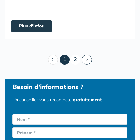
Plus d'infos
(courant)
1
2
Besoin d'informations ?
Un conseiller vous recontacte
gratuitement
.
Nom *
Prénom *