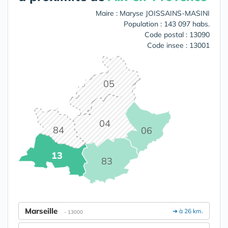
Maire : Maryse JOISSAINS-MASINI
Population : 143 097 habs.
Code postal : 13090
Code insee : 13001
05
04
84
06
13
83
Marseille
➔ à 26 km.
- 13000