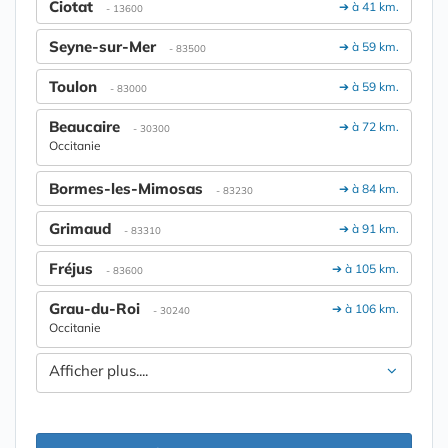
Ciotat
➔ à 41 km.
- 13600
Seyne-sur-Mer
➔ à 59 km.
- 83500
Toulon
➔ à 59 km.
- 83000
Beaucaire
➔ à 72 km.
- 30300
Occitanie
Bormes-les-Mimosas
➔ à 84 km.
- 83230
Grimaud
➔ à 91 km.
- 83310
Fréjus
➔ à 105 km.
- 83600
Grau-du-Roi
➔ à 106 km.
- 30240
Occitanie
Afficher plus....