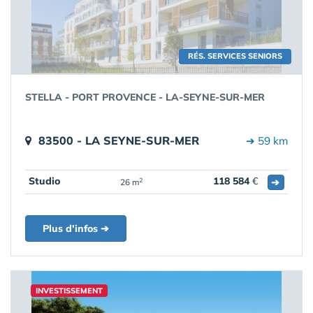
RÉS. SERVICES SENIORS
STELLA - PORT PROVENCE - LA-SEYNE-SUR-MER
83500 - LA SEYNE-SUR-MER
➔ 59 km
Studio
118 584
€
➔
2
26 m
Plus d'infos ➔
INVESTISSEMENT