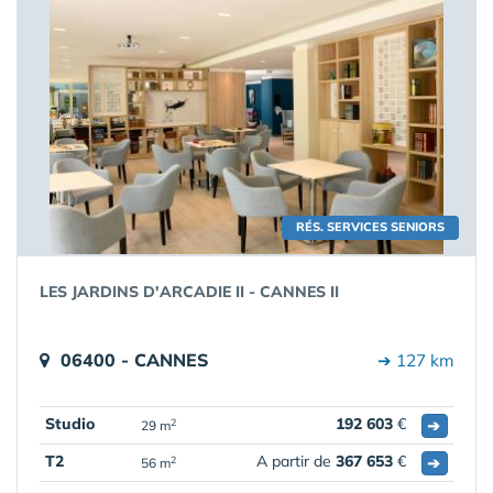
RÉS. SERVICES SENIORS
LES JARDINS D'ARCADIE II - CANNES II
06400 - CANNES
➔ 127 km
Studio
192 603
€
➔
2
29 m
T2
A partir de
367 653
€
➔
2
56 m