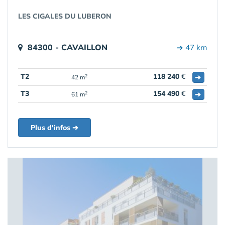
LES CIGALES DU LUBERON
84300 - CAVAILLON
➔ 47 km
T2
118 240
€
➔
2
42 m
T3
154 490
€
➔
2
61 m
Plus d'infos ➔