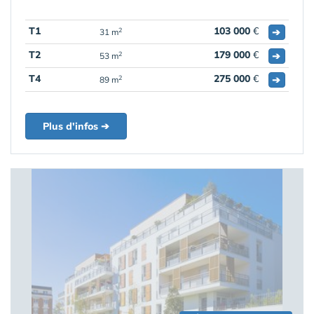
T1
103 000
€
➔
2
31 m
T2
179 000
€
➔
2
53 m
T4
275 000
€
➔
2
89 m
Plus d'infos ➔