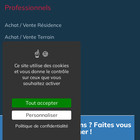
Professionnels
Achat / Vente Résidence
Achat / Vente Terrain
Création Résidence
Produits / Fournisseurs
Ce site utilise des cookies
et vous donne le contrôle
Réglementation
sur ceux que vous
souhaitez activer
Actu Marché
Emploi
Tout accepter
Formation
Personnaliser
Besoin d'informations ? Faites vous
Politique de confidentialité
accompagner !
Habitat Groupé Senior