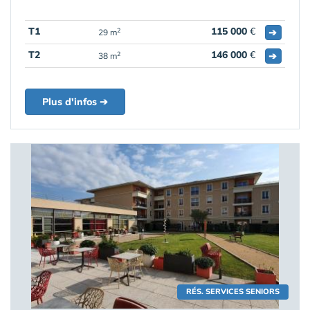
T1
115 000
€
➔
2
29 m
T2
146 000
€
➔
2
38 m
Plus d'infos ➔
RÉS. SERVICES SENIORS