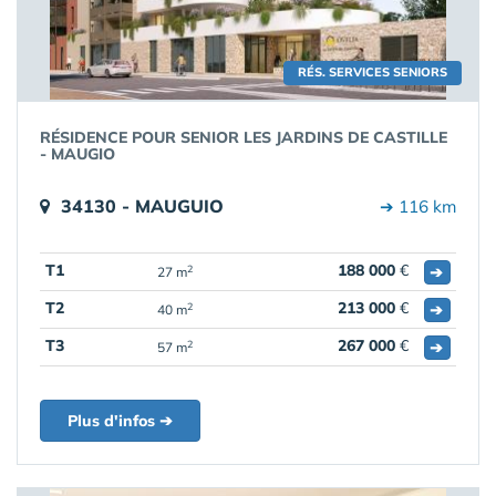
RÉS. SERVICES SENIORS
RÉSIDENCE POUR SENIOR LES JARDINS DE CASTILLE
- MAUGIO
34130 - MAUGUIO
➔ 116 km
T1
188 000
€
➔
2
27 m
T2
213 000
€
➔
2
40 m
T3
267 000
€
➔
2
57 m
Plus d'infos ➔