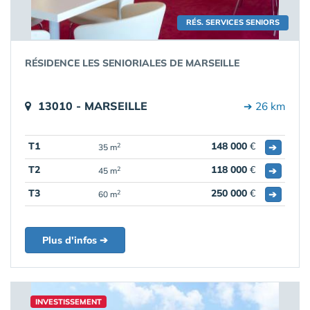
RÉS. SERVICES SENIORS
RÉSIDENCE LES SENIORIALES DE MARSEILLE
13010 - MARSEILLE
➔ 26 km
T1
148 000
€
➔
2
35 m
T2
118 000
€
➔
2
45 m
T3
250 000
€
➔
2
60 m
Plus d'infos ➔
INVESTISSEMENT