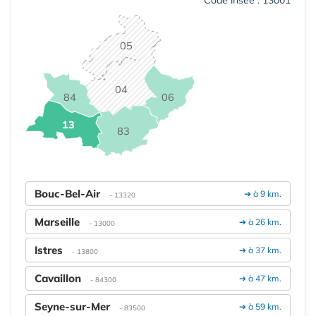
Code insee : 13001
05
04
84
06
13
83
Bouc-Bel-Air
➔ à 9 km.
- 13320
Marseille
➔ à 26 km.
- 13000
Istres
➔ à 37 km.
- 13800
Cavaillon
➔ à 47 km.
- 84300
Seyne-sur-Mer
➔ à 59 km.
- 83500