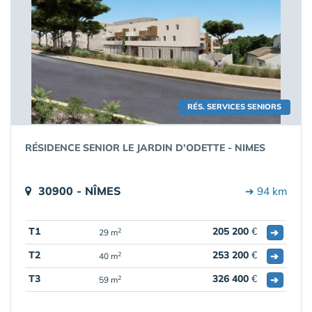
RÉS. SERVICES SENIORS
RÉSIDENCE SENIOR LE JARDIN D'ODETTE - NIMES
30900 - NÎMES
➔ 94 km
T1
205 200
€
➔
2
29 m
T2
253 200
€
➔
2
40 m
T3
326 400
€
➔
2
59 m