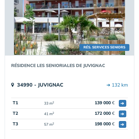
RÉS. SERVICES SENIORS
RÉSIDENCE LES SENIORIALES DE JUVIGNAC
34990 - JUVIGNAC
➔ 132 km
T1
139 000
€
➔
2
33 m
T2
172 000
€
➔
2
41 m
T3
198 000
€
➔
2
57 m