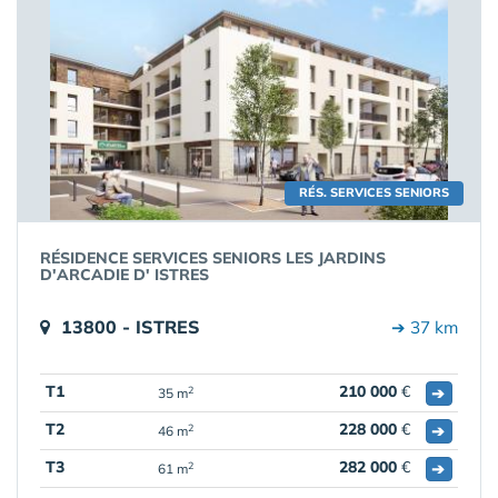
RÉS. SERVICES SENIORS
RÉSIDENCE SERVICES SENIORS LES JARDINS
D'ARCADIE D' ISTRES
13800 - ISTRES
➔ 37 km
T1
210 000
€
➔
2
35 m
T2
228 000
€
➔
2
46 m
T3
282 000
€
➔
2
61 m