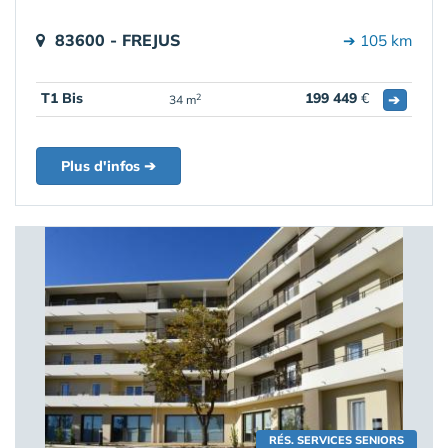
83600 - FREJUS
➔ 105 km
T1 Bis
199 449
€
➔
2
34 m
Plus d'infos ➔
RÉS. SERVICES SENIORS