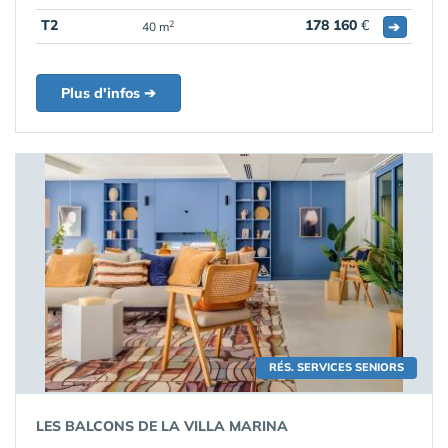
T2
178 160
€
➔
2
40 m
Plus d'infos ➔
RÉS. SERVICES SENIORS
LES BALCONS DE LA VILLA MARINA