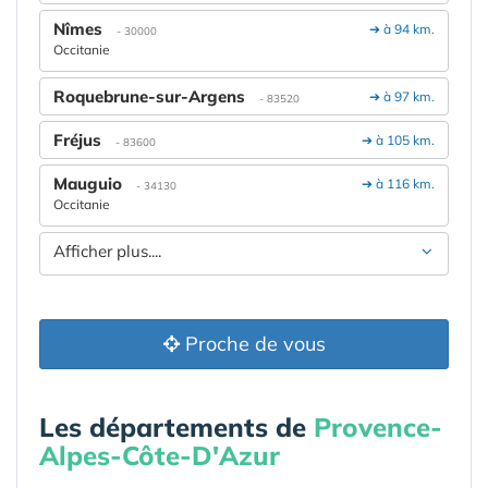
Nîmes
➔ à 94 km.
- 30000
Occitanie
Roquebrune-sur-Argens
➔ à 97 km.
- 83520
Fréjus
➔ à 105 km.
- 83600
Mauguio
➔ à 116 km.
- 34130
Occitanie
Afficher plus....
Proche de vous
Les départements de
Provence-
Alpes-Côte-D'Azur