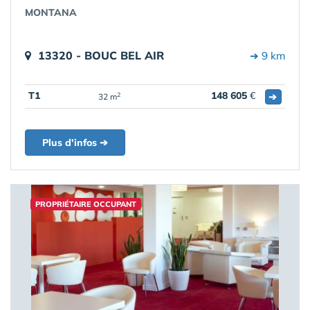
MONTANA
13320 - BOUC BEL AIR
➔ 9 km
T1
148 605
€
➔
2
32 m
Plus d'infos ➔
PROPRIÉTAIRE OCCUPANT