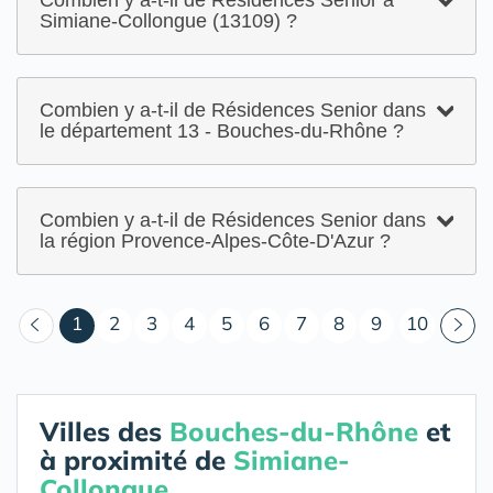
Combien y a-t-il de Résidences Senior à
Simiane-Collongue (13109) ?
Combien y a-t-il de Résidences Senior dans
le département 13 - Bouches-du-Rhône ?
Combien y a-t-il de Résidences Senior dans
la région Provence-Alpes-Côte-D'Azur ?
(courant)
1
2
3
4
5
6
7
8
9
10
Villes des
Bouches-du-Rhône
et
à proximité de
Simiane-
Collongue