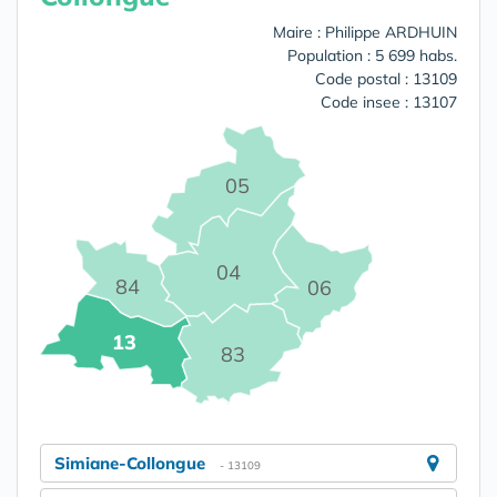
Maire : Philippe ARDHUIN
Population : 5 699 habs.
Code postal : 13109
Code insee : 13107
05
04
84
06
13
83
Simiane-Collongue
- 13109