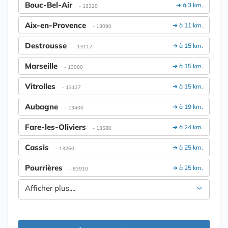
Bouc-Bel-Air
➔ à 3 km.
- 13320
Aix-en-Provence
➔ à 11 km.
- 13090
Destrousse
➔ à 15 km.
- 13112
Marseille
➔ à 15 km.
- 13000
Vitrolles
➔ à 15 km.
- 13127
Aubagne
➔ à 19 km.
- 13400
Fare-les-Oliviers
➔ à 24 km.
- 13580
Cassis
➔ à 25 km.
- 13260
Pourrières
➔ à 25 km.
- 83910
Afficher plus....