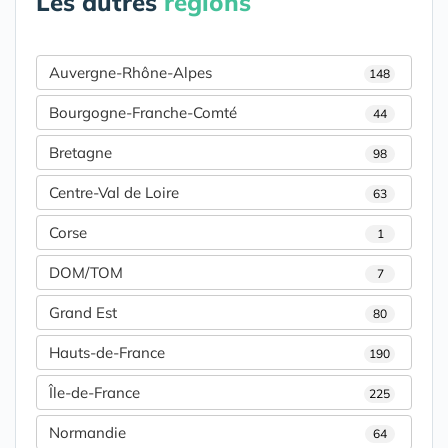
Les autres
régions
Auvergne-Rhône-Alpes
148
Bourgogne-Franche-Comté
44
Bretagne
98
Centre-Val de Loire
63
Corse
1
DOM/TOM
7
Grand Est
80
Hauts-de-France
190
Île-de-France
225
Normandie
64