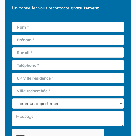
Un conseiller vous recontacte
gratuitement
.
Nom *
Prénom *
E-mail *
Téléphone *
CP ville résidence *
Ville recherchée *