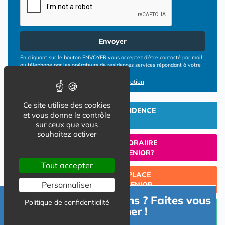
Envoyer
En cliquant sur le bouton ENVOYER vous acceptez d’être contacté par mail
ou téléphone par les opérateurs de résidences services répondant à votre
demande
Conditions d'utilisation
Ce site utilise des cookies
INVESTIR EN RESIDENCE
et vous donne le contrôle
SENIOR
sur ceux que vous
souhaitez activer
UN SEJOUR TEMPORAIIRE
EN RESIDENCE SENIOR?
Tout accepter
TROUVER UNE PLACE
Personnaliser
EN RESIDENCE SENIOR
Besoin d'informations ? Faites vous
Politique de confidentialité
Céder un lot acquis en Résidence Senior (investissement
accompagner !
Lmp/Lmnp)