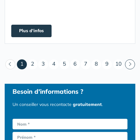
Plus d'infos
(courant)
1
2
3
4
5
6
7
8
9
10
Besoin d'informations ?
Un conseiller vous recontacte
gratuitement
.
Nom *
Prénom *