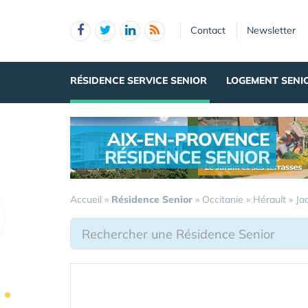
Panneau de gestion des cookies
Contact
Newsletter
RÉSIDENCE SERVICE SENIOR
LOGEMENT SENI
AIX-EN-PROVENCE
RÉSIDENCE SENIOR
.
Accueil
»
Résidence Senior
»
Occitanie
»
Hérault
»
Ja