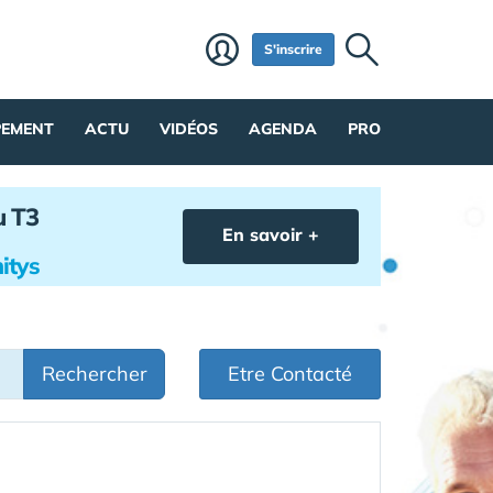
S'inscrire
PEMENT
ACTU
VIDÉOS
AGENDA
PRO
u T3
En savoir +
itys
Rechercher
Etre Contacté