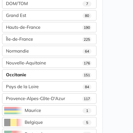
DOM/TOM
7
Grand Est
80
Hauts-de-France
190
Île-de-France
225
Normandie
64
Nouvelle-Aquitaine
176
Occitanie
151
Pays de la Loire
84
Provence-Alpes-Côte-D'Azur
117
Maurice
1
Belgique
5