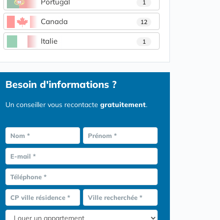
Portugal
1
Canada
12
Italie
1
Besoin d'informations ?
Un conseiller vous recontacte
gratuitement
.
Nom *
Prénom *
E-mail *
Téléphone *
CP ville résidence *
Ville recherchée *