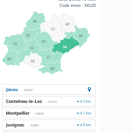
Code insee : 34120
46
48
12
82
30
81
32
34
31
11
65
09
66
Jacou
- 34830
Castelnau-le-Lez
➔ à 3 km.
- 34170
Montpellier
➔ à 7 km.
- 34000
Juvignac
➔ à 9 km.
- 34990