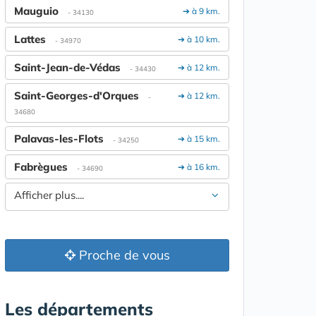
Mauguio
➔ à 9 km.
- 34130
Lattes
➔ à 10 km.
- 34970
Saint-Jean-de-Védas
➔ à 12 km.
- 34430
Saint-Georges-d'Orques
➔ à 12 km.
-
34680
Palavas-les-Flots
➔ à 15 km.
- 34250
Fabrègues
➔ à 16 km.
- 34690
Afficher plus....
Proche de vous
Les départements