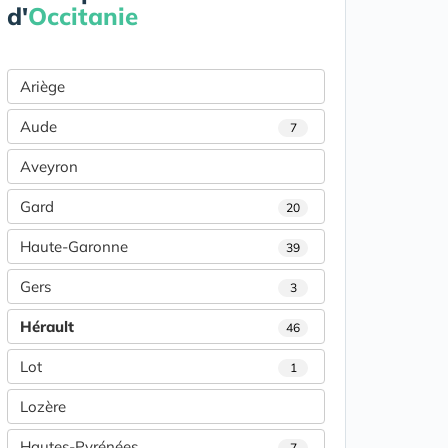
d'
Occitanie
Ariège
Aude
7
Aveyron
Gard
20
Haute-Garonne
39
Gers
3
Hérault
46
Lot
1
Lozère
Hautes-Pyrénées
7