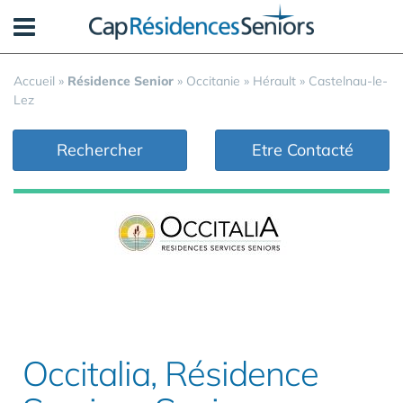
Panneau de gestion des cookies
Accueil
»
Résidence Senior
»
Occitanie
»
Hérault
»
Castelnau-le-
Lez
Rechercher
Etre Contacté
Occitalia, Résidence