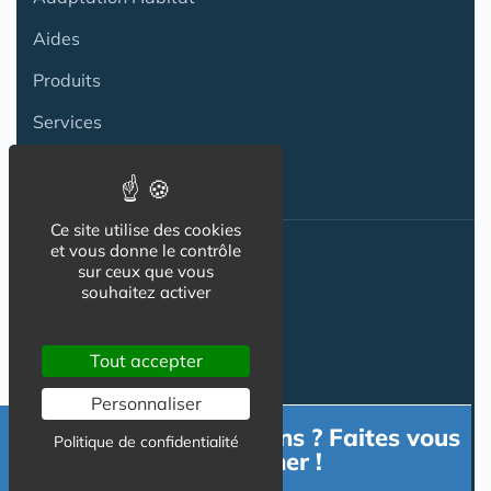
Aides
Produits
Services
Ce site utilise des cookies
et vous donne le contrôle
Actualité
sur ceux que vous
souhaitez activer
ACTU
Tout accepter
VIDÉOS
Personnaliser
AGENDA
Besoin d'informations ? Faites vous
Politique de confidentialité
Flux RSS
accompagner !
Newsletter