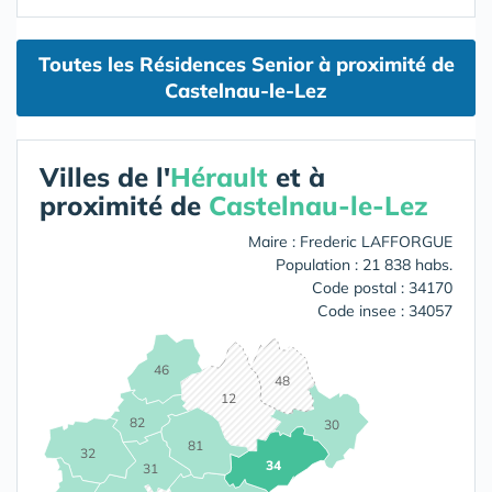
Toutes les Résidences Senior à proximité de
Castelnau-le-Lez
Villes de l'
Hérault
et à
proximité de
Castelnau-le-Lez
Maire : Frederic LAFFORGUE
Population : 21 838 habs.
Code postal : 34170
Code insee : 34057
46
48
12
82
30
81
32
34
31