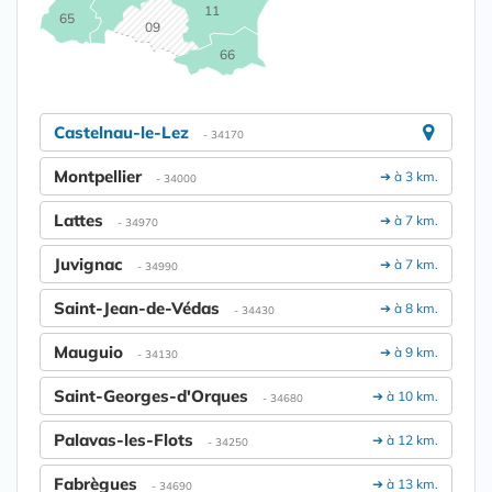
11
65
09
66
Castelnau-le-Lez
- 34170
Montpellier
➔ à 3 km.
- 34000
Lattes
➔ à 7 km.
- 34970
Juvignac
➔ à 7 km.
- 34990
Saint-Jean-de-Védas
➔ à 8 km.
- 34430
Mauguio
➔ à 9 km.
- 34130
Saint-Georges-d'Orques
➔ à 10 km.
- 34680
Palavas-les-Flots
➔ à 12 km.
- 34250
Fabrègues
➔ à 13 km.
- 34690