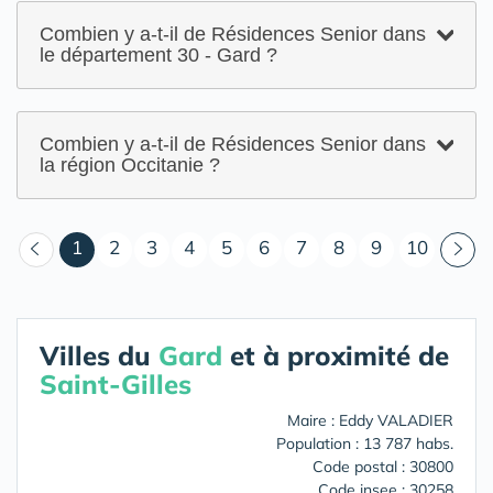
Combien y a-t-il de Résidences Senior dans
le département 30 - Gard ?
Combien y a-t-il de Résidences Senior dans
la région Occitanie ?
(courant)
1
2
3
4
5
6
7
8
9
10
Villes du
Gard
et à proximité de
Saint-Gilles
Maire : Eddy VALADIER
Population : 13 787 habs.
Code postal : 30800
Code insee : 30258