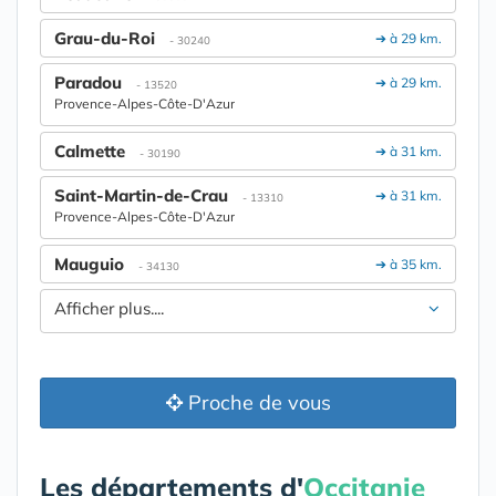
Grau-du-Roi
➔ à 29 km.
- 30240
Paradou
➔ à 29 km.
- 13520
Provence-Alpes-Côte-D'Azur
Calmette
➔ à 31 km.
- 30190
Saint-Martin-de-Crau
➔ à 31 km.
- 13310
Provence-Alpes-Côte-D'Azur
Mauguio
➔ à 35 km.
- 34130
Afficher plus....
Proche de vous
Les départements d'
Occitanie