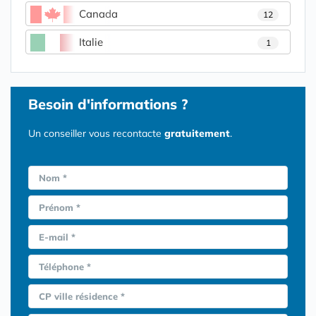
Canada
12
Italie
1
Besoin d'informations ?
Un conseiller vous recontacte
gratuitement
.
Nom *
Prénom *
E-mail *
Téléphone *
CP ville résidence *