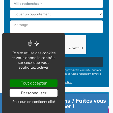
Ville recherchée *
Ce site utilise des cookies
et vous donne le contrôle
Envoyer
sur ceux que vous
souhaitez activer
En cliquant sur le bouton ENVOYER vous acceptez d’être contacté par mail
ou téléphone par les opérateurs de résidences services répondant à votre
demande
Conditions d'utilisation
Tout accepter
Personnaliser
INVESTIR EN RESIDENCE
Besoin d'informations ? Faites vous
Politique de confidentialité
SENIOR
accompagner !
UN SEJOUR TEMPORAIIRE