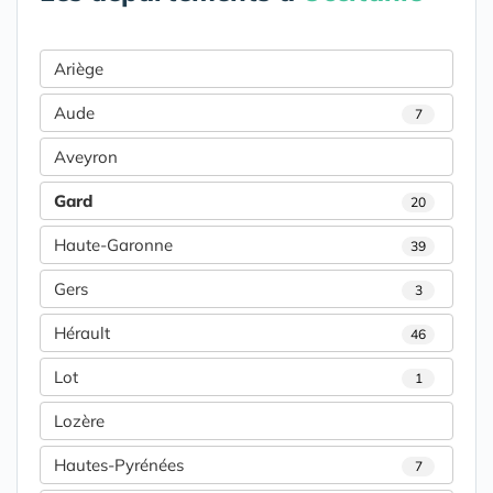
Ariège
Aude
7
Aveyron
Gard
20
Haute-Garonne
39
Gers
3
Hérault
46
Lot
1
Lozère
Hautes-Pyrénées
7