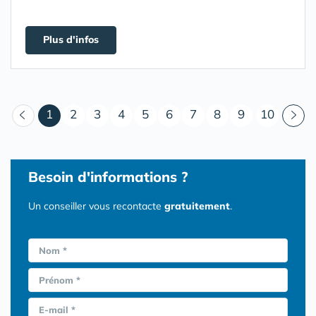
Plus d'infos
(courant)
1
2
3
4
5
6
7
8
9
10
Besoin d'informations ?
Un conseiller vous recontacte
gratuitement
.
Nom *
Prénom *
E-mail *