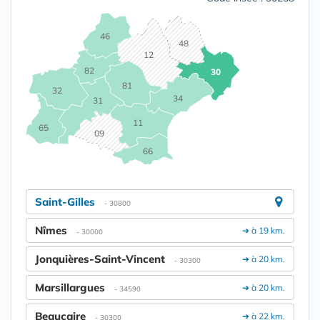
46
48
12
82
30
81
32
34
31
11
65
09
66
Saint-Gilles
- 30800
Nîmes
➔ à 19 km.
- 30000
Jonquières-Saint-Vincent
➔ à 20 km.
- 30300
Marsillargues
➔ à 20 km.
- 34590
Beaucaire
➔ à 22 km.
- 30300