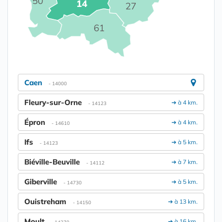
50
14
27
61
Caen
- 14000
Fleury-sur-Orne
➔ à 4 km.
- 14123
Épron
➔ à 4 km.
- 14610
Ifs
➔ à 5 km.
- 14123
Biéville-Beuville
➔ à 7 km.
- 14112
Giberville
➔ à 5 km.
- 14730
Ouistreham
➔ à 13 km.
- 14150
Moult
➔ à 16 km.