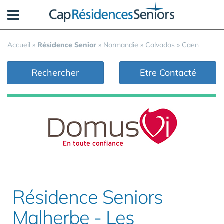
Panneau de gestion des cookies
Accueil
»
Résidence Senior
»
Normandie
»
Calvados
»
Caen
Rechercher
Etre Contacté
Résidence Seniors
Malherbe - Les