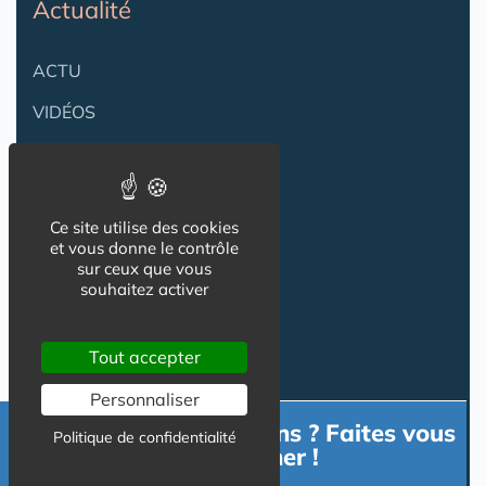
Actualité
ACTU
VIDÉOS
AGENDA
Flux RSS
Ce site utilise des cookies
Newsletter
et vous donne le contrôle
sur ceux que vous
souhaitez activer
Reseaux Sociaux
Tout accepter
Personnaliser
Besoin d'informations ? Faites vous
Politique de confidentialité
accompagner !