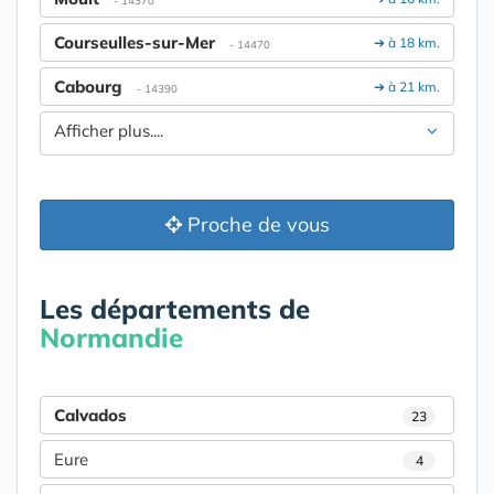
- 14370
Courseulles-sur-Mer
➔ à 18 km.
- 14470
Cabourg
➔ à 21 km.
- 14390
Afficher plus....
Proche de vous
Les départements de
Normandie
Calvados
23
Eure
4