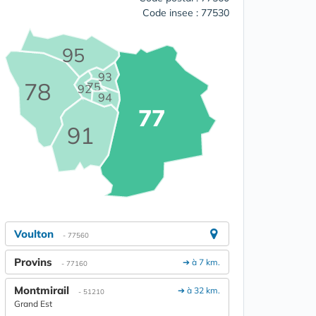
Code insee : 77530
95
93
78
75
92
94
77
91
Voulton
- 77560
Provins
➔ à 7 km.
- 77160
Montmirail
➔ à 32 km.
- 51210
Grand Est