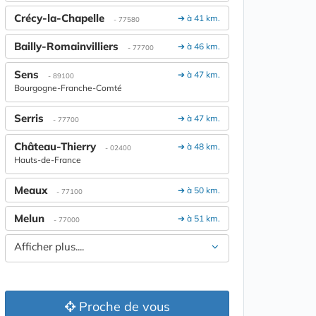
Crécy-la-Chapelle
➔ à 41 km.
- 77580
Bailly-Romainvilliers
➔ à 46 km.
- 77700
Sens
➔ à 47 km.
- 89100
Bourgogne-Franche-Comté
Serris
➔ à 47 km.
- 77700
Château-Thierry
➔ à 48 km.
- 02400
Hauts-de-France
Meaux
➔ à 50 km.
- 77100
Melun
➔ à 51 km.
- 77000
Afficher plus....
Proche de vous