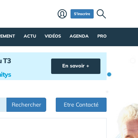
S'inscrire
PEMENT
ACTU
VIDÉOS
AGENDA
PRO
u T3
En savoir +
itys
Rechercher
Etre Contacté