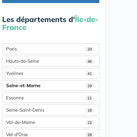
Les départements d'
Île-de-
France
Paris
20
Hauts-de-Seine
46
Yvelines
41
Seine-et-Marne
29
Essonne
21
Seine-Saint-Denis
18
Val-de-Marne
22
Val-d'Oise
28