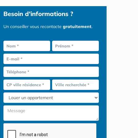
Besoin d'informations ?
Un conseiller vous recontacte
gratuitement
.
Nom *
Prénom *
E-mail *
Téléphone *
CP ville résidence *
Ville recherchée *