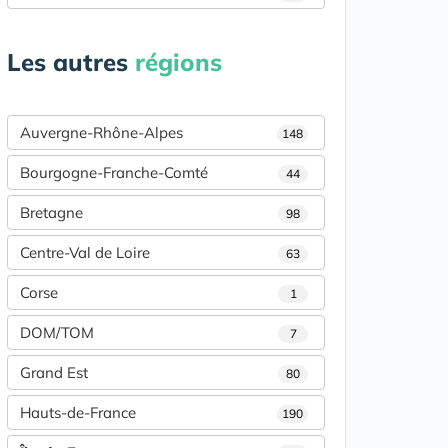
Les autres
régions
Auvergne-Rhône-Alpes
148
Bourgogne-Franche-Comté
44
Bretagne
98
Centre-Val de Loire
63
Corse
1
DOM/TOM
7
Grand Est
80
Hauts-de-France
190