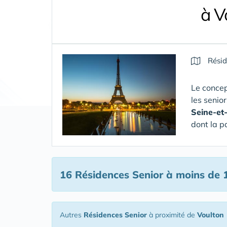
à V
Résid
Le concep
les senio
Seine-et
dont la p
16 Résidences Senior
à moins de 
Autres
Résidences Senior
à proximité de
Voulton