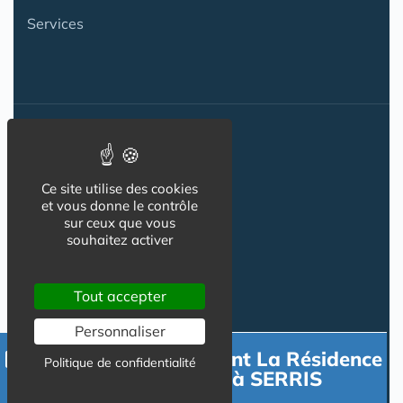
Services
Actualité
ACTU
Ce site utilise des cookies
et vous donne le contrôle
VIDÉOS
sur ceux que vous
souhaitez activer
AGENDA
Flux RSS
Tout accepter
Newsletter
Personnaliser
Contacter directement La Résidence
Politique de confidentialité
DOMITYS SARIA à SERRIS
Reseaux Sociaux