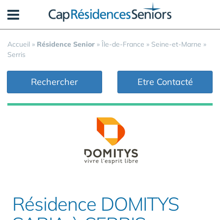
Panneau de gestion des cookies
Accueil
»
Résidence Senior
»
Île-de-France
»
Seine-et-Marne
»
Serris
Rechercher
Etre Contacté
Résidence DOMITYS