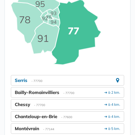
95
93
78
75
92
94
77
91
Serris
- 77700
Bailly-Romainvilliers
➔ à 2 km.
- 77700
Chessy
➔ à 4 km.
- 77700
Chanteloup-en-Brie
➔ à 4 km.
- 77600
Montévrain
➔ à 5 km.
- 77144