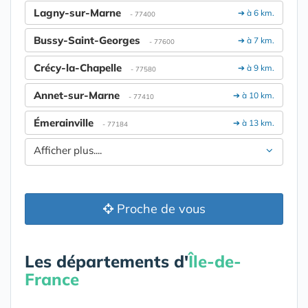
Lagny-sur-Marne
➔ à 6 km.
- 77400
Bussy-Saint-Georges
➔ à 7 km.
- 77600
Crécy-la-Chapelle
➔ à 9 km.
- 77580
Annet-sur-Marne
➔ à 10 km.
- 77410
Émerainville
➔ à 13 km.
- 77184
Afficher plus....
Proche de vous
Les départements d'
Île-de-
France