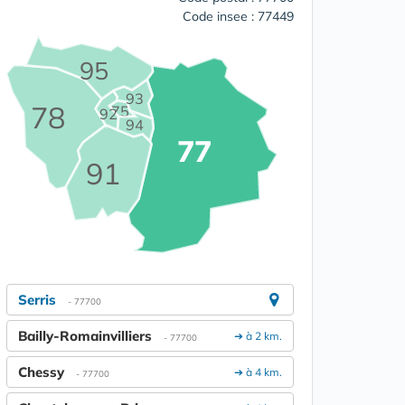
Code insee : 77449
95
93
78
75
92
94
77
91
Serris
- 77700
Bailly-Romainvilliers
➔ à 2 km.
- 77700
Chessy
➔ à 4 km.
- 77700