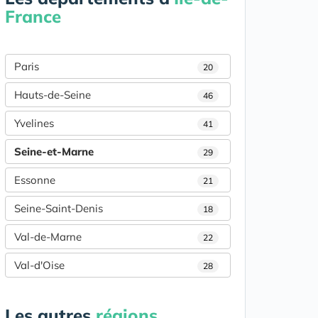
France
Paris
20
Hauts-de-Seine
46
Yvelines
41
Seine-et-Marne
29
Essonne
21
Seine-Saint-Denis
18
Val-de-Marne
22
Val-d'Oise
28
Les autres
régions