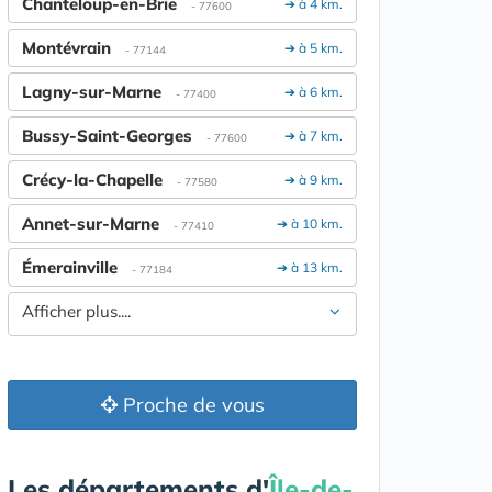
Chanteloup-en-Brie
➔ à 4 km.
- 77600
Montévrain
➔ à 5 km.
- 77144
Lagny-sur-Marne
➔ à 6 km.
- 77400
Bussy-Saint-Georges
➔ à 7 km.
- 77600
Crécy-la-Chapelle
➔ à 9 km.
- 77580
Annet-sur-Marne
➔ à 10 km.
- 77410
Émerainville
➔ à 13 km.
- 77184
Afficher plus....
Proche de vous
Les départements d'
Île-de-