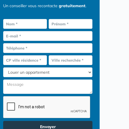
Un conseiller vous recontacte
gratuitement
.
Nom *
Prénom *
E-mail *
Téléphone *
CP ville résidence *
Ville recherchée *
Envoyer