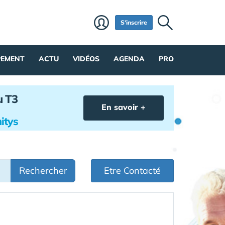
S'inscrire
PEMENT
ACTU
VIDÉOS
AGENDA
PRO
u T3
En savoir +
itys
Rechercher
Etre Contacté