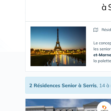
à 
Résid
Le concep
les senio
et-Marn
la palett
2 Résidences Senior
à Serris
, 14 à