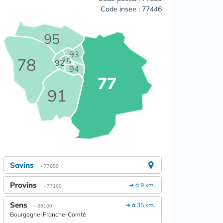
Code insee : 77446
95
93
78
75
92
94
77
91
Savins
- 77650
Provins
➔ à 9 km.
- 77160
Sens
➔ à 35 km.
- 89100
Bourgogne-Franche-Comté