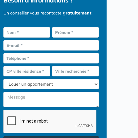
Besoin d'informations ?
Un conseiller vous recontacte
gratuitement
.
Nom *
Prénom *
E-mail *
Téléphone *
CP ville résidence *
Ville recherchée *