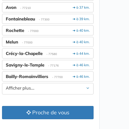
Avon
➔ à 37 km.
- 77210
Fontainebleau
➔ à 39 km.
- 77300
Rochette
➔ à 40 km.
- 77000
Melun
➔ à 40 km.
- 77000
Crécy-la-Chapelle
➔ à 44 km.
- 77580
Savigny-le-Temple
➔ à 46 km.
- 77176
Bailly-Romainvilliers
➔ à 46 km.
- 77700
Afficher plus....
Proche de vous