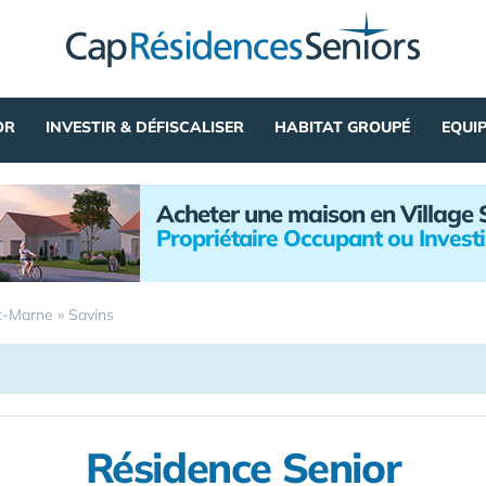
OR
INVESTIR & DÉFISCALISER
HABITAT GROUPÉ
EQUI
Acheter une maison en Village 
Propriétaire Occupant ou Invest
t-Marne
»
Savins
Résidence Senior