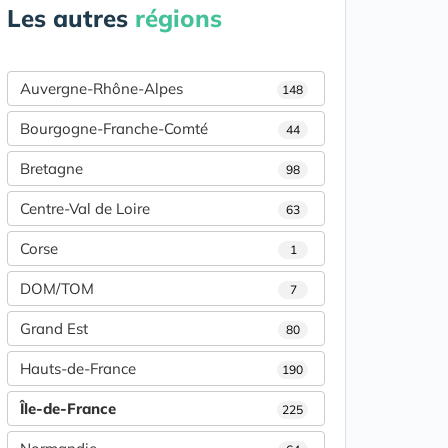
Les autres
régions
Auvergne-Rhône-Alpes
148
Bourgogne-Franche-Comté
44
Bretagne
98
Centre-Val de Loire
63
Corse
1
DOM/TOM
7
Grand Est
80
Hauts-de-France
190
Île-de-France
225