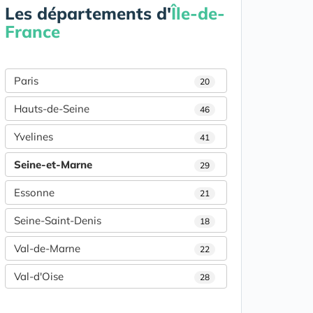
Les départements d'
Île-de-
France
Paris
20
Hauts-de-Seine
46
Yvelines
41
Seine-et-Marne
29
Essonne
21
Seine-Saint-Denis
18
Val-de-Marne
22
Val-d'Oise
28