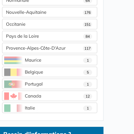
Normandie
64
Nouvelle-Aquitaine
176
Occitanie
151
Pays de la Loire
84
Provence-Alpes-Côte-D'Azur
117
Maurice
1
Belgique
5
Portugal
1
Canada
12
Italie
1