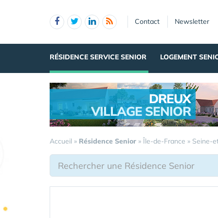
Panneau de gestion des cookies
Contact
Newsletter
RÉSIDENCE SERVICE SENIOR
LOGEMENT SENI
DREUX
VILLAGE SENIOR
.
Accueil
»
Résidence Senior
»
Île-de-France
»
Seine-e