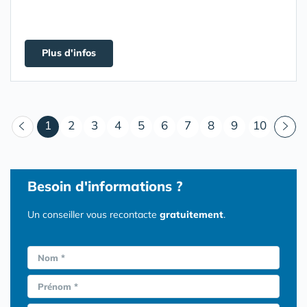
Plus d'infos
(courant)
1
2
3
4
5
6
7
8
9
10
Besoin d'informations ?
Un conseiller vous recontacte
gratuitement
.
Nom *
Prénom *