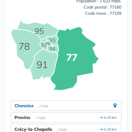
Population : 1 633 habs.
Code postal : 77160
Code insee : 77109
95
93
78
75
92
94
77
91
Chenoise
- 77160
Provins
➔ à 10 km.
- 77160
Crécy-la-Chapelle
➔ à 34 km.
- 77580