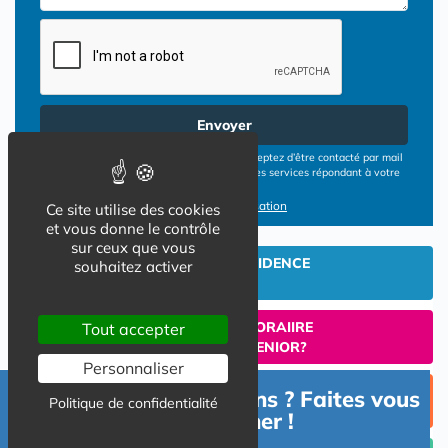
Envoyer
En cliquant sur le bouton ENVOYER vous acceptez d’être contacté par mail
ou téléphone par les opérateurs de résidences services répondant à votre
demande
Conditions d'utilisation
Ce site utilise des cookies
et vous donne le contrôle
sur ceux que vous
INVESTIR EN RESIDENCE
souhaitez activer
SENIOR
UN SEJOUR TEMPORAIIRE
Tout accepter
EN RESIDENCE SENIOR?
Personnaliser
TROUVER UNE PLACE
Besoin d'informations ? Faites vous
Politique de confidentialité
EN RESIDENCE SENIOR
accompagner !