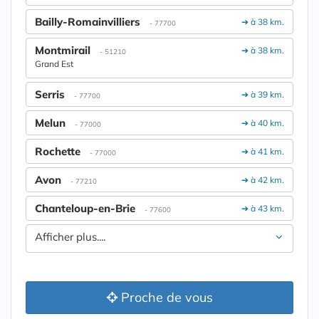
Bailly-Romainvilliers
➔ à 38 km.
- 77700
Montmirail
➔ à 38 km.
- 51210
Grand Est
Serris
➔ à 39 km.
- 77700
Melun
➔ à 40 km.
- 77000
Rochette
➔ à 41 km.
- 77000
Avon
➔ à 42 km.
- 77210
Chanteloup-en-Brie
➔ à 43 km.
- 77600
Afficher plus....
Proche de vous