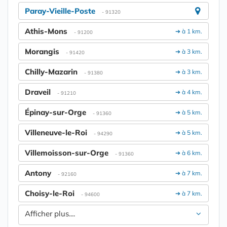
Paray-Vieille-Poste
- 91320
Athis-Mons
➔ à 1 km.
- 91200
Morangis
➔ à 3 km.
- 91420
Chilly-Mazarin
➔ à 3 km.
- 91380
Draveil
➔ à 4 km.
- 91210
Épinay-sur-Orge
➔ à 5 km.
- 91360
Villeneuve-le-Roi
➔ à 5 km.
- 94290
Villemoisson-sur-Orge
➔ à 6 km.
- 91360
Antony
➔ à 7 km.
- 92160
Choisy-le-Roi
➔ à 7 km.
- 94600
Afficher plus....