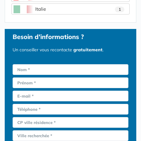
Italie
1
Besoin d'informations ?
Un conseiller vous recontacte
gratuitement
.
Nom *
Prénom *
E-mail *
Téléphone *
CP ville résidence *
Ville recherchée *