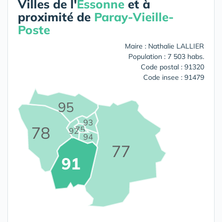
Villes de l'
Essonne
et à
proximité de
Paray-Vieille-
Poste
Maire : Nathalie LALLIER
Population : 7 503 habs.
Code postal : 91320
Code insee : 91479
95
93
78
75
92
94
77
91