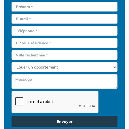
Prénom *
E-mail *
Téléphone *
CP ville résidence *
Ville recherchée *
Envoyer