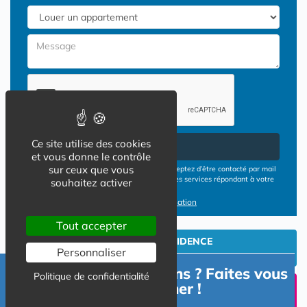
Ce site utilise des cookies
Envoyer
et vous donne le contrôle
sur ceux que vous
En cliquant sur le bouton ENVOYER vous acceptez d’être contacté par mail
ou téléphone par les opérateurs de résidences services répondant à votre
souhaitez activer
demande
Conditions d'utilisation
Tout accepter
INVESTIR EN RESIDENCE
Personnaliser
SENIOR
Besoin d'informations ? Faites vous
Politique de confidentialité
UN SEJOUR TEMPORAIIRE
accompagner !
EN RESIDENCE SENIOR?