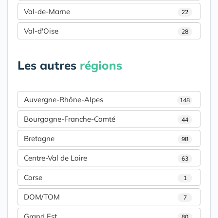
Val-de-Marne
22
Val-d'Oise
28
Les autres
régions
Auvergne-Rhône-Alpes
148
Bourgogne-Franche-Comté
44
Bretagne
98
Centre-Val de Loire
63
Corse
1
DOM/TOM
7
Grand Est
80