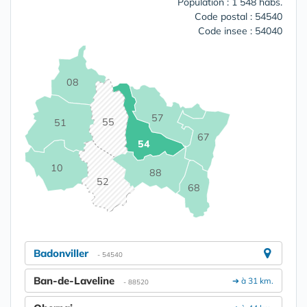
Population : 1 548 habs.
Code postal : 54540
Code insee : 54040
08
57
55
51
67
54
10
88
52
68
Badonviller
- 54540
Ban-de-Laveline
➔ à 31 km.
- 88520