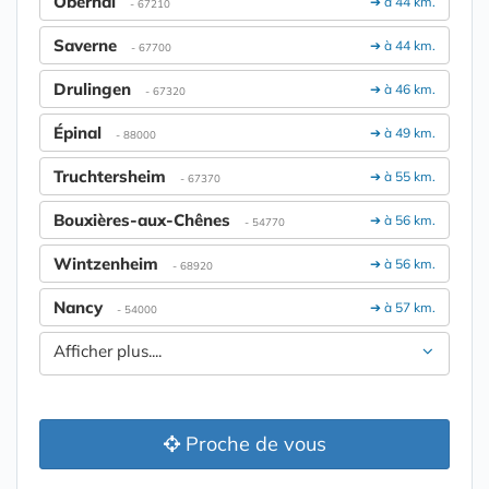
Obernai
➔ à 44 km.
- 67210
Saverne
➔ à 44 km.
- 67700
Drulingen
➔ à 46 km.
- 67320
Épinal
➔ à 49 km.
- 88000
Truchtersheim
➔ à 55 km.
- 67370
Bouxières-aux-Chênes
➔ à 56 km.
- 54770
Wintzenheim
➔ à 56 km.
- 68920
Nancy
➔ à 57 km.
- 54000
Afficher plus....
Proche de vous