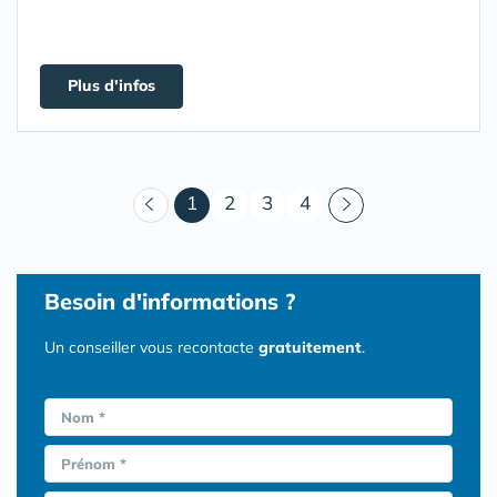
Plus d'infos
(courant)
1
2
3
4
Besoin d'informations ?
Un conseiller vous recontacte
gratuitement
.
Nom *
Prénom *