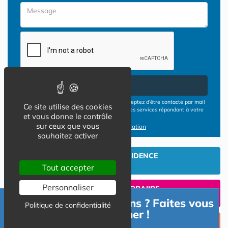
Envoyer
En cliquant sur le bouton ENVOYER vous acceptez d’être contacté par mail
Ce site utilise des cookies
ou téléphone par les opérateurs de résidences services répondant à votre
et vous donne le contrôle
demande
sur ceux que vous
Conditions d'utilisation
souhaitez activer
INVESTIR EN RESIDENCE
SENIOR
Tout accepter
Personnaliser
UN SEJOUR TEMPORAIIRE
EN RESIDENCE SENIOR?
Besoin d'informations ? Faites vous
Politique de confidentialité
accompagner !
TROUVER UNE PLACE