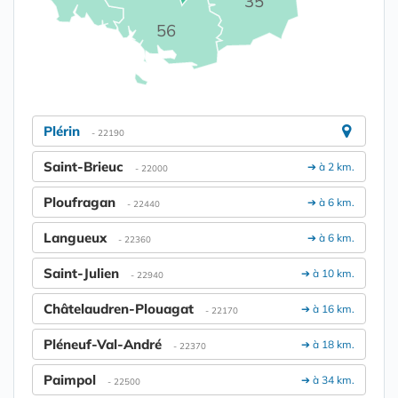
35
56
Plérin
- 22190
Saint-Brieuc
➔ à 2 km.
- 22000
Ploufragan
➔ à 6 km.
- 22440
Langueux
➔ à 6 km.
- 22360
Saint-Julien
➔ à 10 km.
- 22940
Châtelaudren-Plouagat
➔ à 16 km.
- 22170
Pléneuf-Val-André
➔ à 18 km.
- 22370
Paimpol
➔ à 34 km.
- 22500