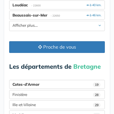
Loudéac
➔ à 40 km.
- 22600
Beaussais-sur-Mer
➔ à 46 km.
- 22650
Afficher plus....
Proche de vous
Les départements de
Bretagne
Cotes-d'Armor
19
Finistère
28
Ille-et-Vilaine
29