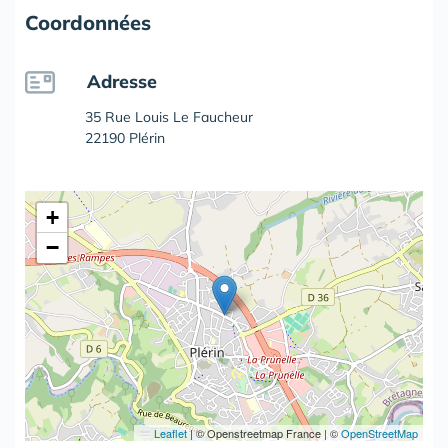
Coordonnées
Adresse
35 Rue Louis Le Faucheur
22190 Plérin
+
−
Leaflet
|
© Openstreetmap France | ©
OpenStreetMap