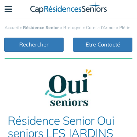
Panneau de gestion des cookies
Accueil
»
Résidence Senior
»
Bretagne
»
Cotes-d'Armor
»
Plérin
Rechercher
Etre Contacté
Résidence Senior Oui
seniors LES JARDINS