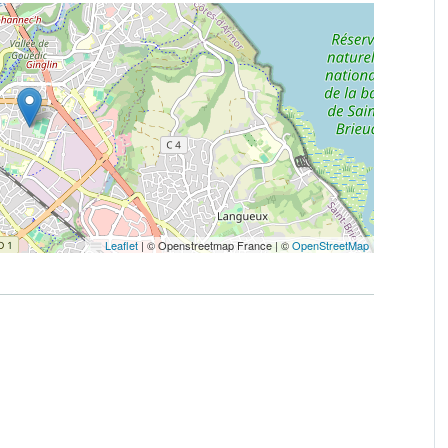
Leaflet
|
© Openstreetmap France | ©
OpenStreetMap