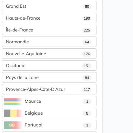
Grand Est
80
Hauts-de-France
190
Île-de-France
225
Normandie
64
Nouvelle-Aquitaine
176
Occitanie
151
Pays de la Loire
84
Provence-Alpes-Côte-D'Azur
117
Maurice
1
Belgique
5
Portugal
1