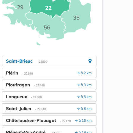
29
22
35
56
Saint-Brieuc
- 22000
Plérin
➔ à 2 km.
- 22190
Ploufragan
➔ à 3 km.
- 22440
Langueux
➔ à 5 km.
- 22360
Saint-Julien
➔ à 8 km.
- 22940
Châtelaudren-Plouagat
➔ à 16 km.
- 22170
Pléneuf-Val-André
➔ à 19 km.
- 22370