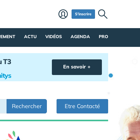
S'inscrire
PEMENT
ACTU
VIDÉOS
AGENDA
PRO
u T3
En savoir +
itys
Rechercher
Etre Contacté