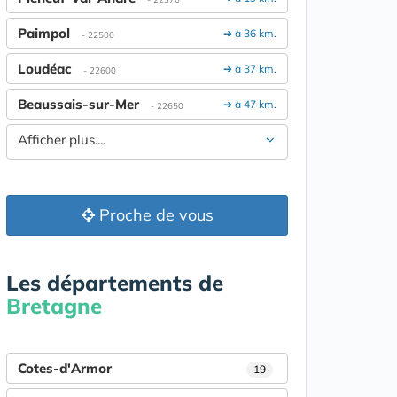
Paimpol
➔ à 36 km.
- 22500
Loudéac
➔ à 37 km.
- 22600
Beaussais-sur-Mer
➔ à 47 km.
- 22650
Afficher plus....
Proche de vous
Les départements de
Bretagne
Cotes-d'Armor
19