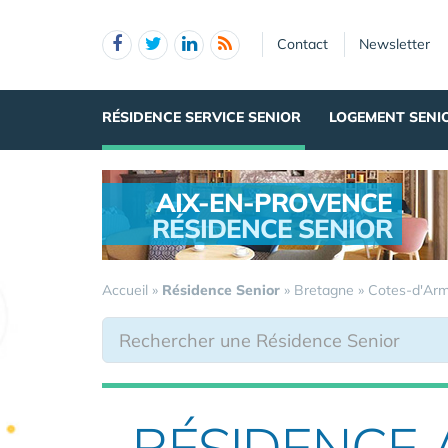
Panneau de gestion des cookies
Contact
Newsletter
RÉSIDENCE SERVICE SENIOR
LOGEMENT SENI
AIX-EN-PROVENCE
RÉSIDENCE SENIOR
.
Accueil
»
Résidence Senior
»
Bretagne
»
Cotes-d'Ar
RÉSIDENCE 