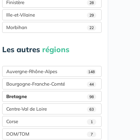
Finistère
28
Ille-et-Vilaine
29
Morbihan
22
Les autres
régions
Auvergne-Rhône-Alpes
148
Bourgogne-Franche-Comté
44
Bretagne
98
Centre-Val de Loire
63
Corse
1
DOM/TOM
7