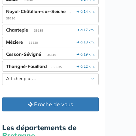
Noyal-Châtillon-sur-Seiche
➔ à 14 km.
-
35230
Chantepie
➔ à 17 km.
- 35135
Mézière
➔ à 18 km.
- 35520
Cesson-Sévigné
➔ à 19 km.
- 35510
Thorigné-Fouillard
➔ à 22 km.
- 35235
Afficher plus....
Proche de vous
Les départements de
Bretagne