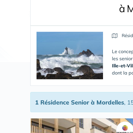
à M
Résid
Le concep
les senio
Ille-et-Vi
dont la p
1 Résidence Senior
à Mordelles
, 1