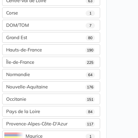
Centre-Val de Loire
63
Corse
1
DOM/TOM
7
Grand Est
80
Hauts-de-France
190
Île-de-France
225
Normandie
64
Nouvelle-Aquitaine
176
Occitanie
151
Pays de la Loire
84
Provence-Alpes-Côte-D'Azur
117
Maurice
1