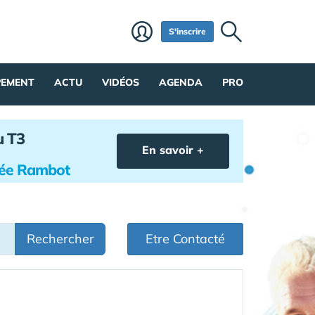
S'inscrire
PEMENT
ACTU
VIDÉOS
AGENDA
PRO
u T3
En savoir +
hée Rambot
Rechercher
Etre Contacté