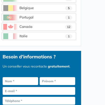
Belgique
5
Portugal
1
Canada
12
Italie
1
Besoin d'informations ?
Un conseiller vous recontacte
gratuitement
.
Nom *
Prénom *
E-mail *
Téléphone *