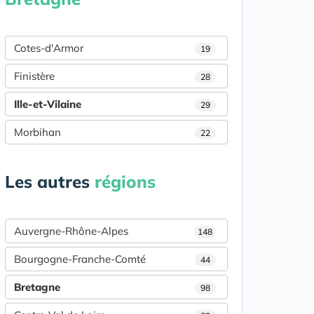
Cotes-d'Armor
19
Finistère
28
Ille-et-Vilaine
29
Morbihan
22
Les autres
régions
Auvergne-Rhône-Alpes
148
Bourgogne-Franche-Comté
44
Bretagne
98