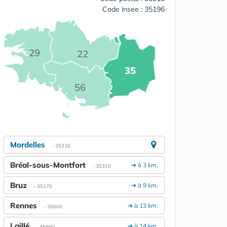
Code insee : 35196
29
22
35
56
Mordelles
- 35310
Bréal-sous-Montfort
➔ à 3 km.
- 35310
Bruz
➔ à 9 km.
- 35170
Rennes
➔ à 13 km.
- 35000
Laillé
➔ à 14 km.
- 35890