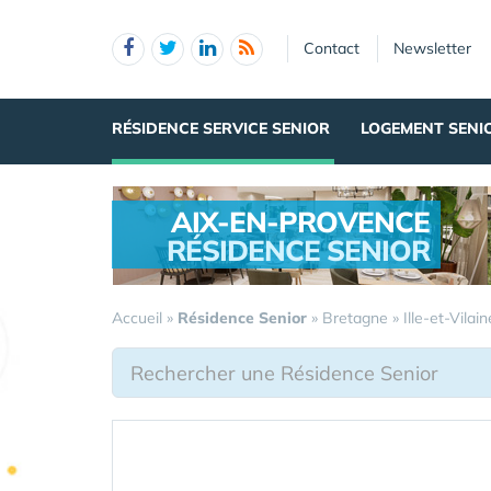
Panneau de gestion des cookies
Contact
Newsletter
RÉSIDENCE SERVICE SENIOR
LOGEMENT SENI
AIX-EN-PROVENCE
RÉSIDENCE SENIOR
.
Accueil
»
Résidence Senior
»
Bretagne
»
Ille-et-Vilain