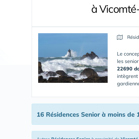
à Vicomté
Résid
Le concep
les senio
22690 da
intègrent
gardienna
16 Résidences Senior
à moins de 