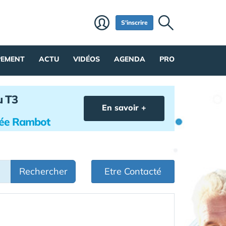
S'inscrire
PEMENT
ACTU
VIDÉOS
AGENDA
PRO
u T3
En savoir +
hée Rambot
Rechercher
Etre Contacté