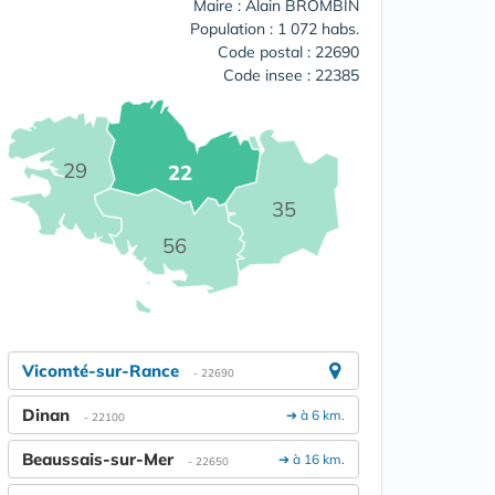
Maire : Alain BROMBIN
Population : 1 072 habs.
Code postal : 22690
Code insee : 22385
29
22
35
56
Vicomté-sur-Rance
- 22690
Dinan
➔ à 6 km.
- 22100
Beaussais-sur-Mer
➔ à 16 km.
- 22650