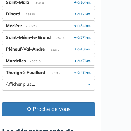
Saint-Malo
➔ à 16 km.
- 35400
Dinard
➔ à 17 km.
- 35780
Mézière
➔ à 34 km.
- 35520
Saint-Méen-le-Grand
➔ à 37 km.
- 35290
Pléneuf-Val-André
➔ à 43 km.
- 22370
Mordelles
➔ à 47 km.
- 35310
Thorigné-Fouillard
➔ à 48 km.
- 35235
Afficher plus....
Proche de vous