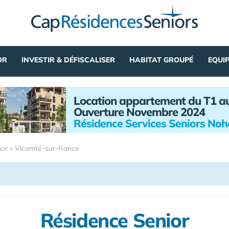
OR
INVESTIR & DÉFISCALISER
HABITAT GROUPÉ
EQUI
Location appartement du T1 a
Ouverture Novembre 2024
Résidence Services Seniors No
mor
»
Vicomté-sur-Rance
Résidence Senior