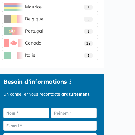
Maurice
1
Belgique
5
Portugal
1
Canada
12
Italie
1
Besoin d'informations ?
Un conseiller vous recontacte
gratuitement
.
Nom *
Prénom *
E-mail *