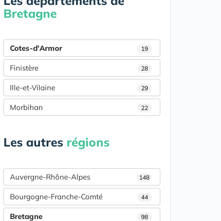
Les départements de
Bretagne
Cotes-d'Armor
19
Finistère
28
Ille-et-Vilaine
29
Morbihan
22
Les autres
régions
Auvergne-Rhône-Alpes
148
Bourgogne-Franche-Comté
44
Bretagne
98