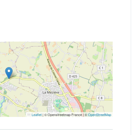
Leaflet
|
© Openstreetmap France | ©
OpenStreetMap