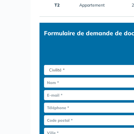
T2
Appartement
2
Formulaire
de demande de doc
Nom *
E-mail *
Téléphone *
Code postal *
Ville *