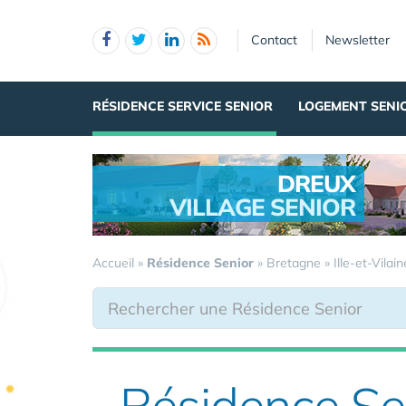
Panneau de gestion des cookies
Contact
Newsletter
RÉSIDENCE SERVICE SENIOR
LOGEMENT SENI
DREUX
VILLAGE SENIOR
.
Accueil
»
Résidence Senior
»
Bretagne
»
Ille-et-Vilain
Résidence Se