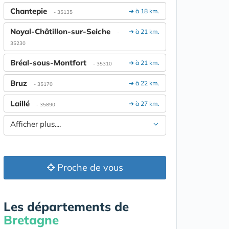
Chantepie
➔ à 18 km.
- 35135
Noyal-Châtillon-sur-Seiche
➔ à 21 km.
-
35230
Bréal-sous-Montfort
➔ à 21 km.
- 35310
Bruz
➔ à 22 km.
- 35170
Laillé
➔ à 27 km.
- 35890
Afficher plus....
Proche de vous
Les départements de
Bretagne