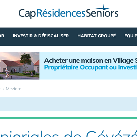
OR
INVESTIR & DÉFISCALISER
HABITAT GROUPÉ
EQUI
Acheter une maison en Village 
Propriétaire Occupant ou Invest
e
»
Mézière
nioriales de Gévéz