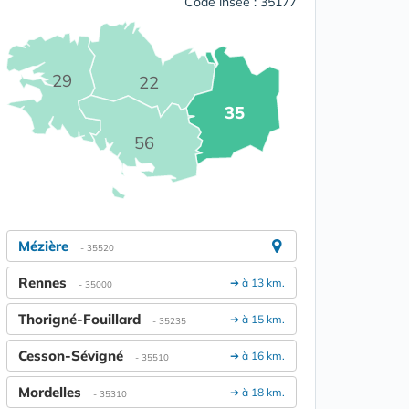
Code insee : 35177
29
22
35
56
Mézière
- 35520
Rennes
➔ à 13 km.
- 35000
Thorigné-Fouillard
➔ à 15 km.
- 35235
Cesson-Sévigné
➔ à 16 km.
- 35510
Mordelles
➔ à 18 km.
- 35310