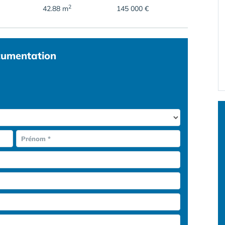
2
42.88 m
145 000 €
umentation
Prénom *