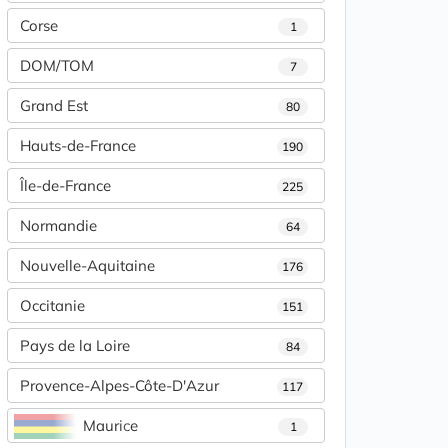
Corse
1
DOM/TOM
7
Grand Est
80
Hauts-de-France
190
Île-de-France
225
Normandie
64
Nouvelle-Aquitaine
176
Occitanie
151
Pays de la Loire
84
Provence-Alpes-Côte-D'Azur
117
Maurice
1