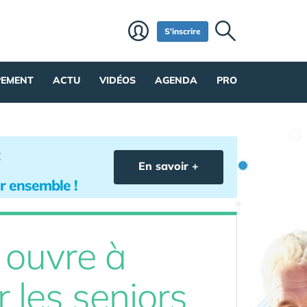
S'inscrire
PEMENT
ACTU
VIDÉOS
AGENDA
PRO
En savoir +
lir ensemble !
 ouvre à
r les seniors