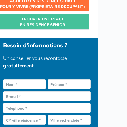
ACHETER EN RESIDENCE SENIOR
POUR Y VIVRE (PROPRIETAIRE OCCUPANT)
TROUVER UNE PLACE
EN RESIDENCE SENIOR
Besoin d'informations ?
Un conseiller vous recontacte
gratuitement
.
Nom *
Prénom *
E-mail *
Téléphone *
CP ville résidence *
Ville recherchée *