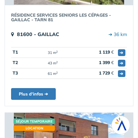
RÉSIDENCE SERVICES SENIORS LES CÉPAGES -
GAILLAC - TARN 81
81600 - GAILLAC
➔ 36 km
T1
1 119
€
➔
2
31 m
T2
1 399
€
➔
2
43 m
T3
1 729
€
➔
2
61 m
Plus d'infos ➔
SÉJOUR TEMPORAIRE
LOCATION