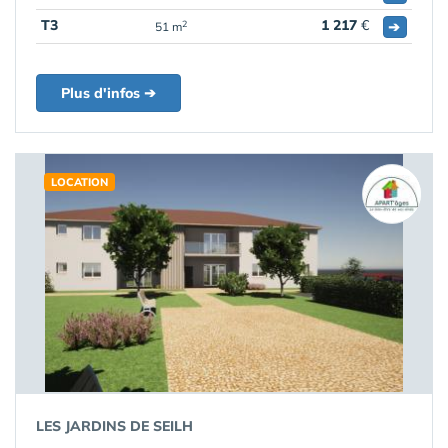
T3
1 217
€
➔
2
51 m
Plus d'infos ➔
LOCATION
LES JARDINS DE SEILH