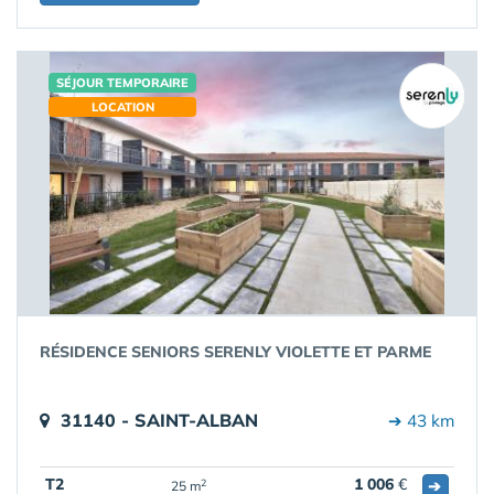
SÉJOUR TEMPORAIRE
LOCATION
RÉSIDENCE SENIORS SERENLY VIOLETTE ET PARME
31140 - SAINT-ALBAN
➔ 43 km
T2
1 006
€
➔
2
25 m