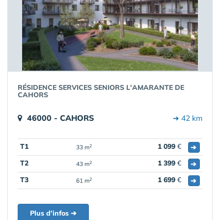
RÉSIDENCE SERVICES SENIORS L'AMARANTE DE
CAHORS
46000 - CAHORS
➔ 42 km
T1
1 099
€
➔
2
33 m
T2
1 399
€
➔
2
43 m
T3
1 699
€
➔
2
61 m
Plus d'infos ➔