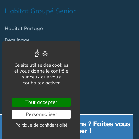
Habitat Groupé Senior
Habitat Partagé
Béguinage
Papy Loft
Habitat Intelligent - Smart Home
Ce site utilise des cookies
et vous donne le contrôle
Habitat coopératif
sur ceux que vous
souhaitez activer
Habitat intergénérationnel
Tout accepter
Equipement Logement
Personnaliser
Besoin d'informations ? Faites vous
Politique de confidentialité
Adaptation Habitat
accompagner !