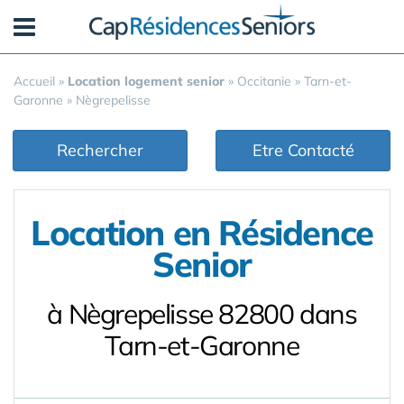
Panneau de gestion des cookies
Accueil
»
Location logement senior
»
Occitanie
»
Tarn-et-
Garonne
»
Nègrepelisse
Rechercher
Etre Contacté
Location en Résidence
Senior
à Nègrepelisse 82800 dans
Tarn-et-Garonne