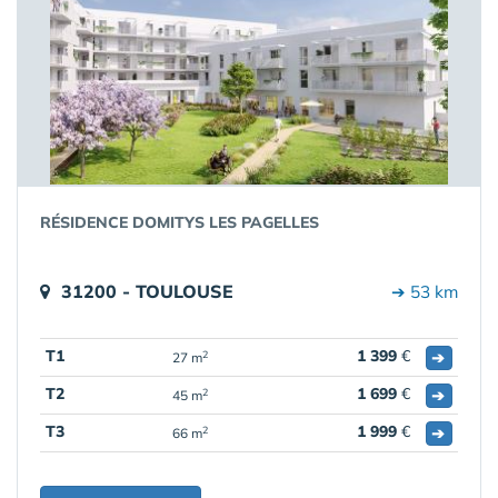
RÉSIDENCE DOMITYS LES PAGELLES
31200 - TOULOUSE
➔ 53 km
T1
1 399
€
➔
2
27 m
T2
1 699
€
➔
2
45 m
T3
1 999
€
➔
2
66 m