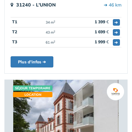
31240 - L'UNION
➔ 46 km
T1
1 399
€
➔
2
34 m
T2
1 699
€
➔
2
43 m
T3
1 999
€
➔
2
61 m
Plus d'infos ➔
SÉJOUR TEMPORAIRE
LOCATION