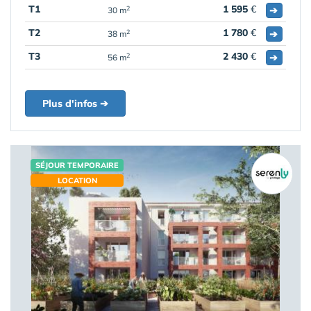
T1
1 595
€
➔
2
30 m
T2
1 780
€
➔
2
38 m
T3
2 430
€
➔
2
56 m
Plus d'infos ➔
SÉJOUR TEMPORAIRE
LOCATION