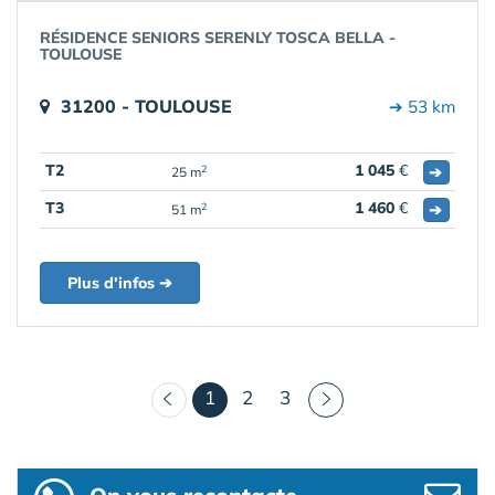
RÉSIDENCE SENIORS SERENLY TOSCA BELLA -
TOULOUSE
31200 - TOULOUSE
➔ 53 km
T2
1 045
€
➔
2
25 m
T3
1 460
€
➔
2
51 m
Plus d'infos ➔
(courant)
1
2
3