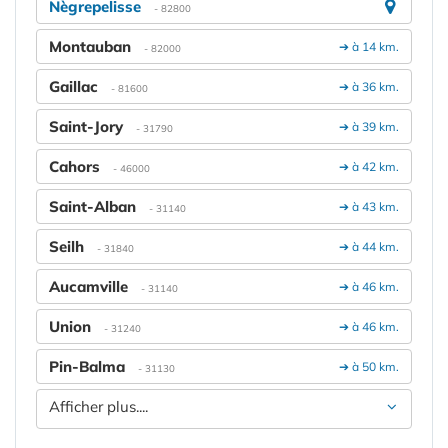
Nègrepelisse
- 82800
Montauban
➔ à 14 km.
- 82000
Gaillac
➔ à 36 km.
- 81600
Saint-Jory
➔ à 39 km.
- 31790
Cahors
➔ à 42 km.
- 46000
Saint-Alban
➔ à 43 km.
- 31140
Seilh
➔ à 44 km.
- 31840
Aucamville
➔ à 46 km.
- 31140
Union
➔ à 46 km.
- 31240
Pin-Balma
➔ à 50 km.
- 31130
Afficher plus....