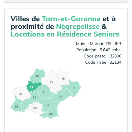
Villes de
Tarn-et-Garonne
et à
proximité de
Nègrepelisse
&
Locations en Résidence Seniors
Maire : Morgan TELLIER
Population : 5 642 habs.
Code postal : 82800
Code insee : 82134
46
48
12
82
30
81
32
34
31
11
65
09
66