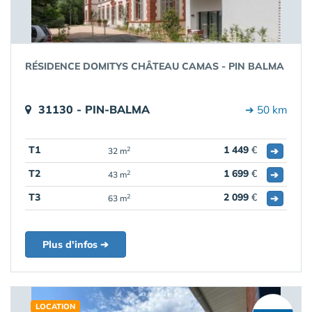
RÉSIDENCE DOMITYS CHÂTEAU CAMAS - PIN BALMA
31130 - PIN-BALMA
➔ 50 km
T1
1 449
€
➔
2
32 m
T2
1 699
€
➔
2
43 m
T3
2 099
€
➔
2
63 m
Plus d'infos ➔
LOCATION