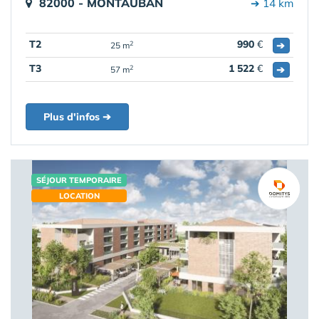
82000 - MONTAUBAN
➔ 14 km
T2
990
€
➔
2
25 m
T3
1 522
€
➔
2
57 m
Plus d'infos ➔
SÉJOUR TEMPORAIRE
LOCATION