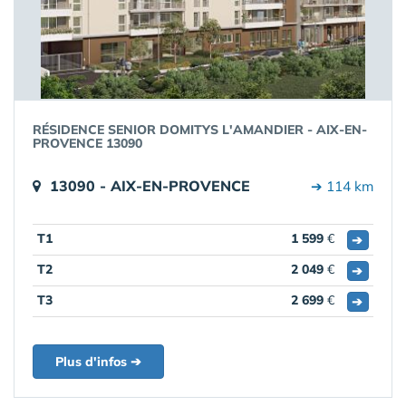
RÉSIDENCE SENIOR DOMITYS L'AMANDIER - AIX-EN-
PROVENCE 13090
13090 - AIX-EN-PROVENCE
➔ 114 km
T1
1 599
€
➔
T2
2 049
€
➔
T3
2 699
€
➔
Plus d'infos ➔