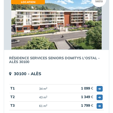
LOCATION
RÉSIDENCE SERVICES SENIORS DOMITYS L'OSTAL -
ALÈS 30100
30100 - ALÈS
T1
1 099
€
➔
2
34 m
T2
1 349
€
➔
2
43 m
T3
1 799
€
➔
2
61 m