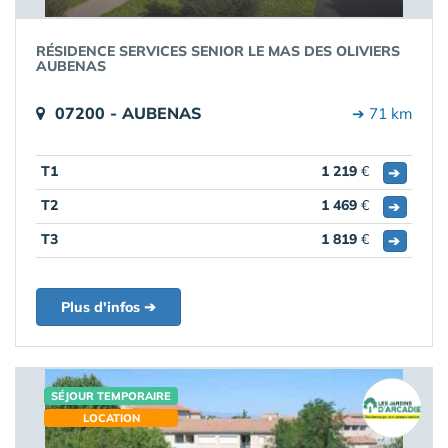
RÉSIDENCE SERVICES SENIOR LE MAS DES OLIVIERS
AUBENAS
07200 - AUBENAS
➔ 71 km
T1
1 219
€
➔
T2
1 469
€
➔
T3
1 819
€
➔
Plus d'infos ➔
SÉJOUR TEMPORAIRE
LOCATION