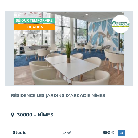
SÉJOUR TEMPORAIRE
LOCATION
RÉSIDENCE LES JARDINS D'ARCADIE NÎMES
30000 - NÎMES
Studio
892
€
➔
2
32 m