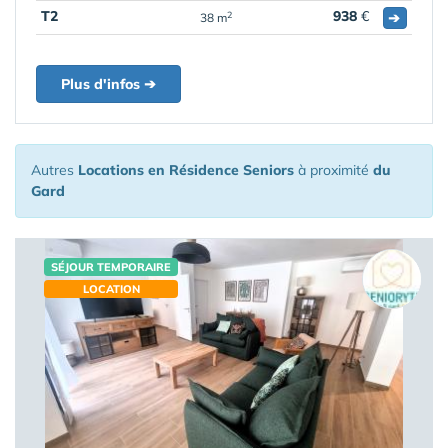
T2
938
€
➔
2
38 m
Plus d'infos ➔
Autres
Locations en Résidence Seniors
à proximité
du
Gard
SÉJOUR TEMPORAIRE
LOCATION