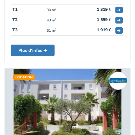
T1
1 319
€
➔
2
30 m
T2
1 599
€
➔
2
43 m
T3
1 919
€
➔
2
61 m
Plus d'infos ➔
LOCATION