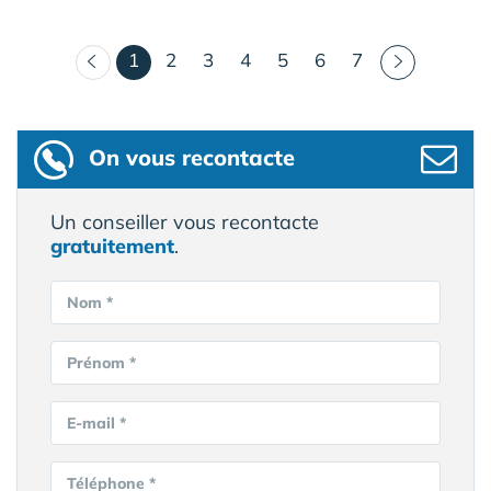
(courant)
1
2
3
4
5
6
7
On vous recontacte
Un conseiller vous recontacte
gratuitement
.
Nom *
Prénom *
E-mail *
Téléphone *