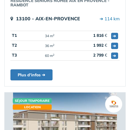
RÉSIDENCE SENIORS NOHÉE AIX EN PROVENCE -
RAMBOT
13100 - AIX-EN-PROVENCE
➔ 114 km
T1
1 816
€
➔
2
34 m
T2
1 992
€
➔
2
36 m
T3
2 799
€
➔
2
60 m
Plus d'infos ➔
SÉJOUR TEMPORAIRE
LOCATION