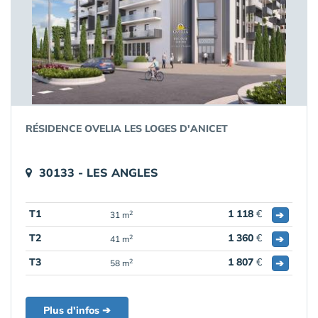
RÉSIDENCE OVELIA LES LOGES D'ANICET
30133 - LES ANGLES
T1
1 118
€
➔
2
31 m
T2
1 360
€
➔
2
41 m
T3
1 807
€
➔
2
58 m
Plus d'infos ➔