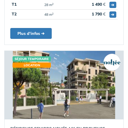
T1
1 490
€
➔
2
28 m
T2
1 790
€
➔
2
48 m
Plus d'infos ➔
SÉJOUR TEMPORAIRE
LOCATION