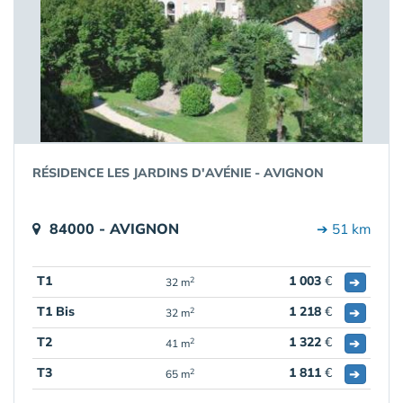
RÉSIDENCE LES JARDINS D'AVÉNIE - AVIGNON
84000 - AVIGNON
➔ 51 km
T1
1 003
€
➔
2
32 m
T1 Bis
1 218
€
➔
2
32 m
T2
1 322
€
➔
2
41 m
T3
1 811
€
➔
2
65 m