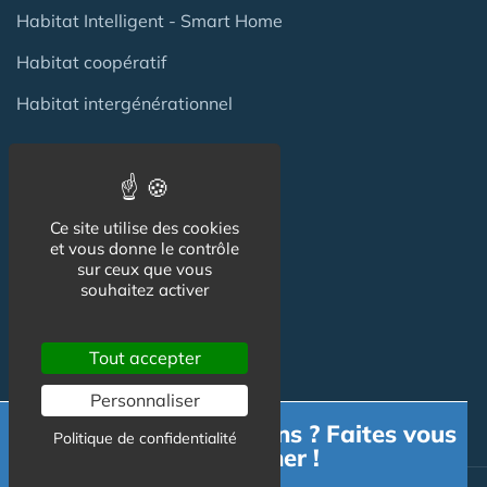
Habitat Intelligent - Smart Home
Habitat coopératif
Habitat intergénérationnel
Equipement Logement
Ce site utilise des cookies
Adaptation Habitat
et vous donne le contrôle
sur ceux que vous
Aides
souhaitez activer
Produits
Tout accepter
Services
Personnaliser
Besoin d'informations ? Faites vous
Politique de confidentialité
accompagner !