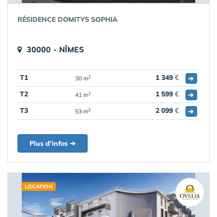
RÉSIDENCE DOMITYS SOPHIA
30000 - NÎMES
T1
1 349
€
➔
2
30 m
T2
1 599
€
➔
2
41 m
T3
2 099
€
➔
2
53 m
Plus d'infos ➔
LOCATION