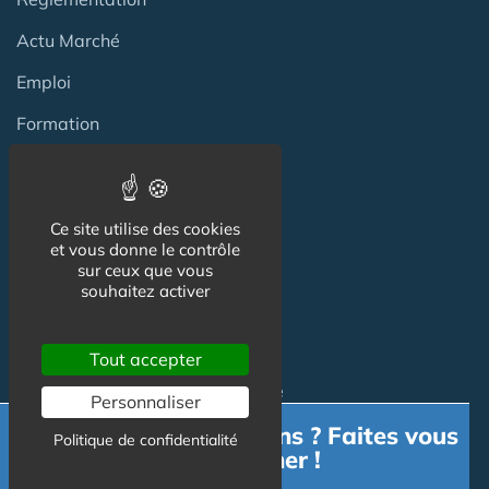
Actu Marché
Emploi
Formation
Habitat Groupé Senior
Ce site utilise des cookies
et vous donne le contrôle
Habitat Partagé
sur ceux que vous
souhaitez activer
Béguinage
Papy Loft
Tout accepter
Habitat Intelligent - Smart Home
Personnaliser
Besoin d'informations ? Faites vous
Habitat coopératif
Politique de confidentialité
accompagner !
Habitat intergénérationnel