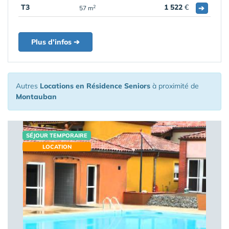
T3
1 522
€
➔
2
57 m
Plus d'infos ➔
Autres
Locations en Résidence Seniors
à proximité de
Montauban
SÉJOUR TEMPORAIRE
LOCATION