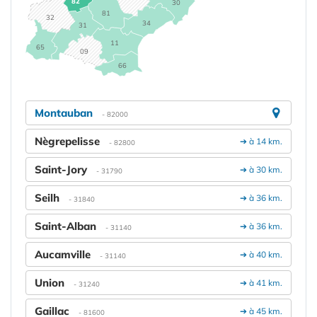
82
30
81
32
34
31
11
65
09
66
Montauban
- 82000
Nègrepelisse
➔ à 14 km.
- 82800
Saint-Jory
➔ à 30 km.
- 31790
Seilh
➔ à 36 km.
- 31840
Saint-Alban
➔ à 36 km.
- 31140
Aucamville
➔ à 40 km.
- 31140
Union
➔ à 41 km.
- 31240
Gaillac
➔ à 45 km.
- 81600