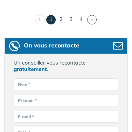
(courant)
1
2
3
4
On vous recontacte
Un conseiller vous recontacte
gratuitement
.
Nom *
Prénom *
E-mail *