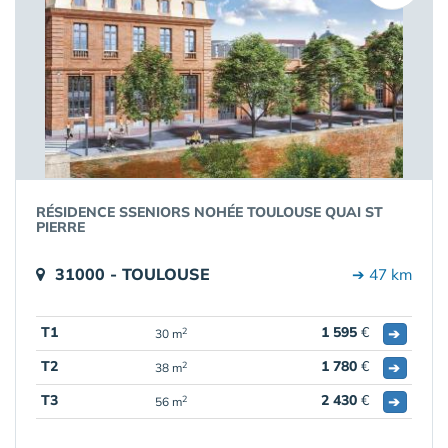
RÉSIDENCE SSENIORS NOHÉE TOULOUSE QUAI ST
PIERRE
31000 - TOULOUSE
➔ 47 km
T1
1 595
€
➔
2
30 m
T2
1 780
€
➔
2
38 m
T3
2 430
€
➔
2
56 m