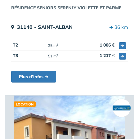
RÉSIDENCE SENIORS SERENLY VIOLETTE ET PARME
31140 - SAINT-ALBAN
➔ 36 km
T2
1 006
€
➔
2
25 m
T3
1 217
€
➔
2
51 m
Plus d'infos ➔
LOCATION