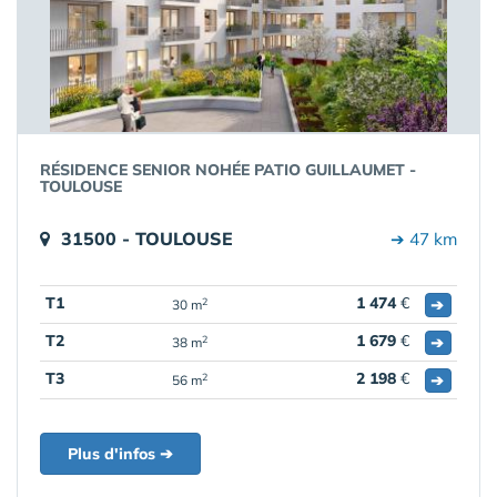
RÉSIDENCE SENIOR NOHÉE PATIO GUILLAUMET -
TOULOUSE
31500 - TOULOUSE
➔ 47 km
T1
1 474
€
➔
2
30 m
T2
1 679
€
➔
2
38 m
T3
2 198
€
➔
2
56 m
Plus d'infos ➔