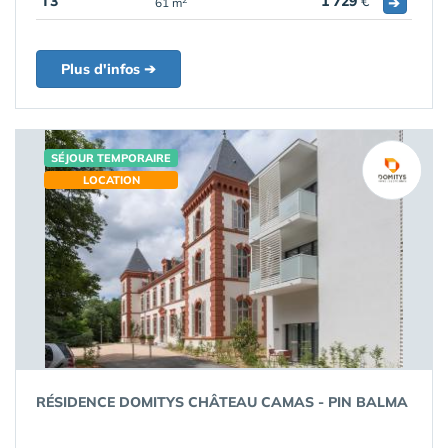
T3
1 729
€
➔
61 m
Plus d'infos ➔
SÉJOUR TEMPORAIRE
LOCATION
RÉSIDENCE DOMITYS CHÂTEAU CAMAS - PIN BALMA