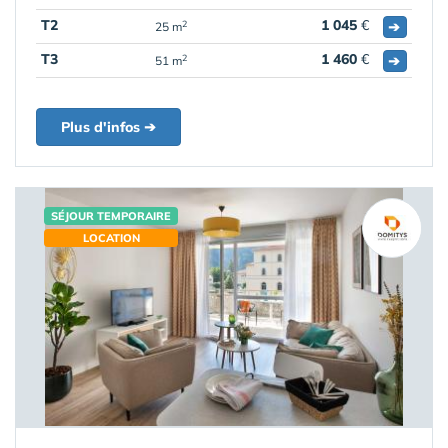
T2
1 045
€
➔
2
25 m
T3
1 460
€
➔
2
51 m
Plus d'infos ➔
SÉJOUR TEMPORAIRE
LOCATION