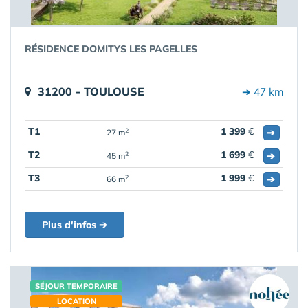
RÉSIDENCE DOMITYS LES PAGELLES
31200 - TOULOUSE
➔ 47 km
T1
1 399
€
➔
2
27 m
T2
1 699
€
➔
2
45 m
T3
1 999
€
➔
2
66 m
Plus d'infos ➔
SÉJOUR TEMPORAIRE
LOCATION