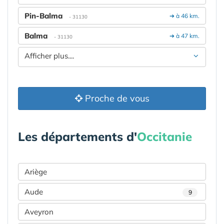
Pin-Balma
➔ à 46 km.
- 31130
Balma
➔ à 47 km.
- 31130
Afficher plus....
Proche de vous
Les départements d'
Occitanie
Ariège
Aude
9
Aveyron