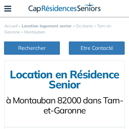
Panneau de gestion des cookies
Accueil
»
Location logement senior
»
Occitanie
»
Tarn-et-
Garonne
»
Montauban
Rechercher
Etre Contacté
Location en Résidence
Senior
à Montauban 82000 dans Tarn-
et-Garonne