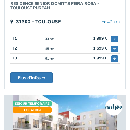
RÉSIDENCE SENIOR DOMITYS PÈIRA RÒSA -
TOULOUSE PURPAN
31300 - TOULOUSE
➔ 47 km
T1
1 399
€
➔
2
33 m
T2
1 699
€
➔
2
45 m
T3
1 999
€
➔
2
61 m
Plus d'infos ➔
SÉJOUR TEMPORAIRE
LOCATION