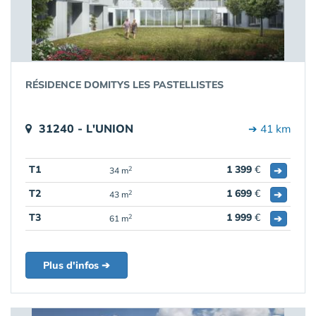
RÉSIDENCE DOMITYS LES PASTELLISTES
31240 - L'UNION
➔ 41 km
T1
1 399
€
➔
2
34 m
T2
1 699
€
➔
2
43 m
T3
1 999
€
➔
2
61 m
Plus d'infos ➔