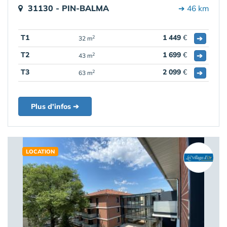
31130 - PIN-BALMA
➔ 46 km
T1
1 449
€
➔
2
32 m
T2
1 699
€
➔
2
43 m
T3
2 099
€
➔
2
63 m
Plus d'infos ➔
LOCATION