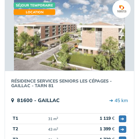
SÉJOUR TEMPORAIRE
LOCATION
RÉSIDENCE SERVICES SENIORS LES CÉPAGES -
GAILLAC - TARN 81
81600 - GAILLAC
➔ 45 km
T1
1 119
€
➔
2
31 m
T2
1 399
€
➔
2
43 m
2