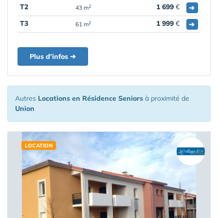
T2
1 699
€
➔
2
43 m
T3
1 999
€
➔
2
61 m
Plus d'infos ➔
Autres
Locations en Résidence Seniors
à proximité de
Union
LOCATION