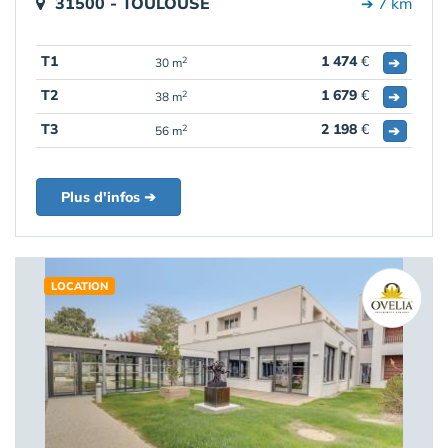
31500 - TOULOUSE
➔ 7 km
T1
1 474
€
➔
2
30 m
T2
1 679
€
➔
2
38 m
T3
2 198
€
➔
2
56 m
Plus d'infos ➔
LOCATION