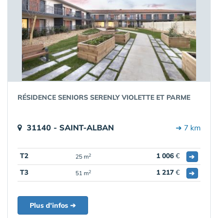
RÉSIDENCE SENIORS SERENLY VIOLETTE ET PARME
31140 - SAINT-ALBAN
➔ 7 km
T2
1 006
€
➔
2
25 m
T3
1 217
€
➔
2
51 m
Plus d'infos ➔