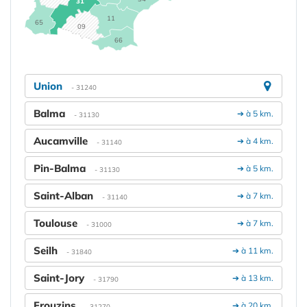
31
11
65
09
66
Union
- 31240
Balma
➔ à 5 km.
- 31130
Aucamville
➔ à 4 km.
- 31140
Pin-Balma
➔ à 5 km.
- 31130
Saint-Alban
➔ à 7 km.
- 31140
Toulouse
➔ à 7 km.
- 31000
Seilh
➔ à 11 km.
- 31840
Saint-Jory
➔ à 13 km.
- 31790
Frouzins
➔ à 20 km.
- 31270