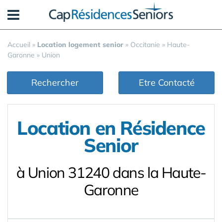
Panneau de gestion des cookies
Accueil
»
Location logement senior
»
Occitanie
»
Haute-
Garonne
»
Union
Rechercher
Etre Contacté
Location en Résidence
Senior
à Union 31240 dans la Haute-
Garonne