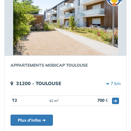
APPARTEMENTS MOBICAP TOULOUSE
31200 - TOULOUSE
➔ 7 km
T2
700
€
➔
2
42 m
Plus d'infos ➔