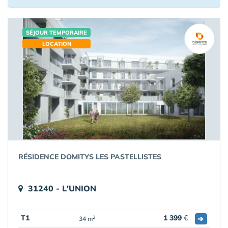
SÉJOUR TEMPORAIRE
LOCATION
RÉSIDENCE DOMITYS LES PASTELLISTES
31240 - L'UNION
T1
1 399
€
➔
2
34 m