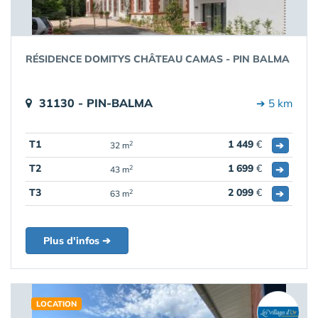
RÉSIDENCE DOMITYS CHÂTEAU CAMAS - PIN BALMA
31130 - PIN-BALMA
➔ 5 km
T1
1 449
€
➔
2
32 m
T2
1 699
€
➔
2
43 m
T3
2 099
€
➔
2
63 m
Plus d'infos ➔
LOCATION