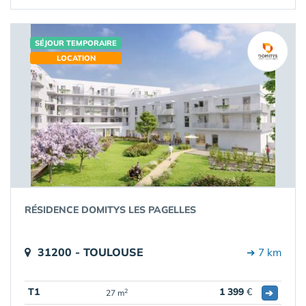
SÉJOUR TEMPORAIRE
LOCATION
RÉSIDENCE DOMITYS LES PAGELLES
31200 - TOULOUSE
➔ 7 km
T1
1 399
€
➔
2
27 m