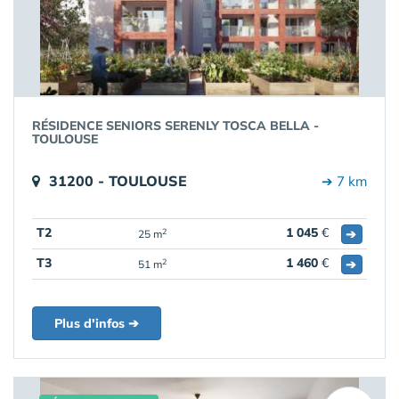
RÉSIDENCE SENIORS SERENLY TOSCA BELLA -
TOULOUSE
31200 - TOULOUSE
➔ 7 km
T2
1 045
€
➔
2
25 m
T3
1 460
€
➔
2
51 m
Plus d'infos ➔