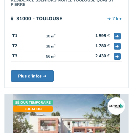
RÉSIDENCE SSENIORS NOHÉE TOULOUSE QUAI ST
PIERRE
31000 - TOULOUSE
➔ 7 km
T1
1 595
€
➔
2
30 m
T2
1 780
€
➔
2
38 m
T3
2 430
€
➔
2
56 m
Plus d'infos ➔
SÉJOUR TEMPORAIRE
LOCATION