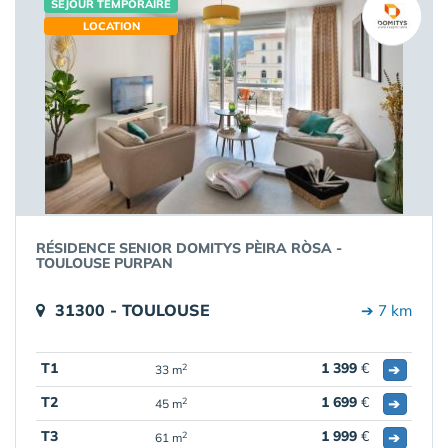
SÉJOUR TEMPORAIRE
LOCATION
RÉSIDENCE SENIOR DOMITYS PÈIRA RÒSA -
TOULOUSE PURPAN
31300 - TOULOUSE
➔ 7 km
T1
1 399
€
➔
2
33 m
T2
1 699
€
➔
2
45 m
T3
1 999
€
➔
2
61 m