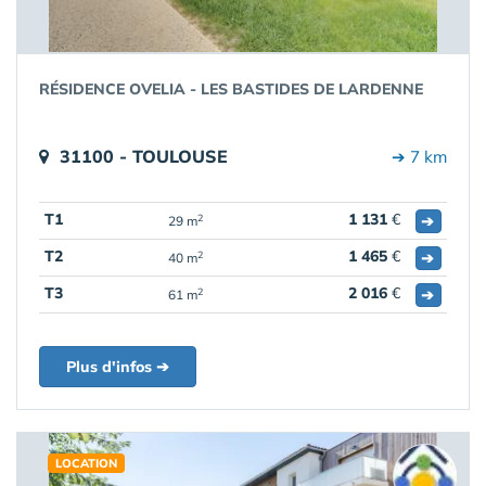
RÉSIDENCE OVELIA - LES BASTIDES DE LARDENNE
31100 - TOULOUSE
➔ 7 km
T1
1 131
€
➔
2
29 m
T2
1 465
€
➔
2
40 m
T3
2 016
€
➔
2
61 m
Plus d'infos ➔
LOCATION