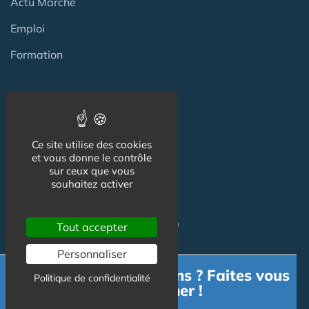
Actu Marché
Emploi
Formation
Habitat Groupé Senior
Habitat Partagé
Ce site utilise des cookies
et vous donne le contrôle
Béguinage
sur ceux que vous
souhaitez activer
Papy Loft
Habitat Intelligent - Smart Home
Tout accepter
Habitat coopératif
Personnaliser
Besoin d'informations ? Faites vous
Habitat intergénérationnel
Politique de confidentialité
accompagner !