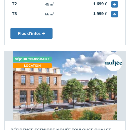
T2
1 699
€
➔
2
45 m
T3
1 999
€
➔
2
66 m
Plus d'infos ➔
SÉJOUR TEMPORAIRE
LOCATION