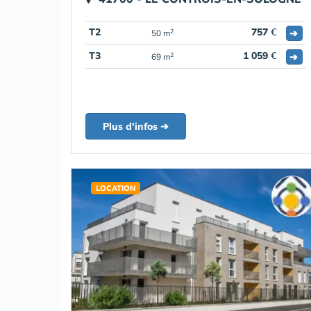
T2
757
€
➔
2
50 m
T3
1 059
€
➔
2
69 m
Plus d'infos ➔
LOCATION