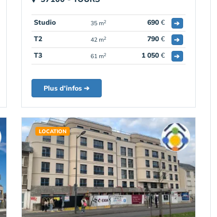
Studio
690
€
➔
2
35 m
T2
790
€
➔
2
42 m
T3
1 050
€
➔
2
61 m
Plus d'infos ➔
LOCATION