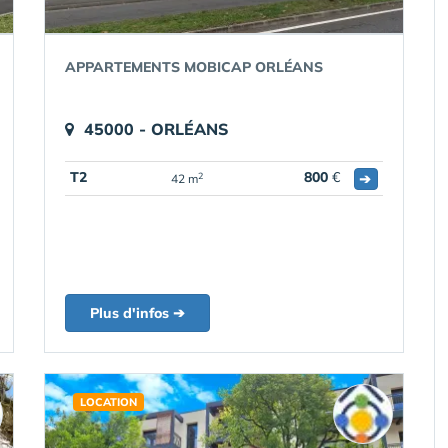
APPARTEMENTS MOBICAP ORLÉANS
45000 - ORLÉANS
T2
800
€
➔
2
42 m
Plus d'infos ➔
LOCATION