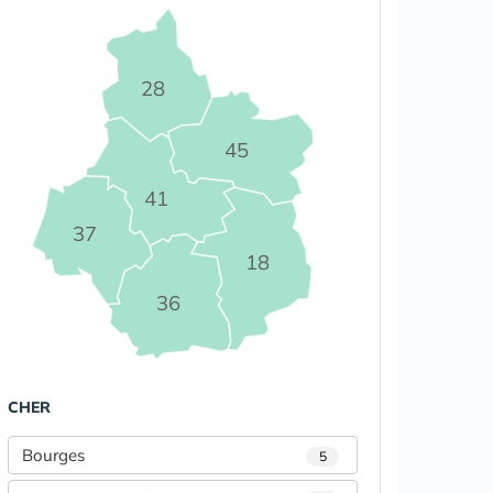
28
45
41
37
18
36
CHER
Bourges
5