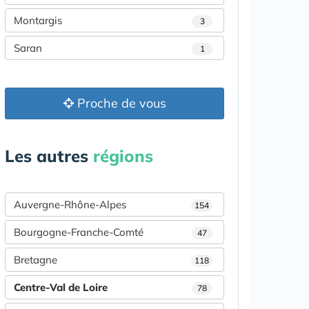
Montargis
3
Saran
1
Proche de vous
Les autres
régions
Auvergne-Rhône-Alpes
154
Bourgogne-Franche-Comté
47
Bretagne
118
Centre-Val de Loire
78