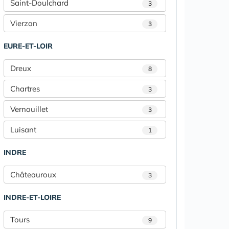
Saint-Doulchard
3
Vierzon
3
EURE-ET-LOIR
Dreux
8
Chartres
3
Vernouillet
3
Luisant
1
INDRE
Châteauroux
3
INDRE-ET-LOIRE
Tours
9