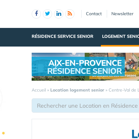
Panneau de gestion des cookies
Contact
Newsletter
RÉSIDENCE SERVICE SENIOR
LOGEMENT SENI
AIX-EN-PROVENCE
RÉSIDENCE SENIOR
.
Accueil
»
Location logement senior
»
Centre-Val de 
L