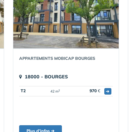
APPARTEMENTS MOBICAP BOURGES
18000 - BOURGES
T2
970
€
➔
2
42 m
Plus d'infos ➔