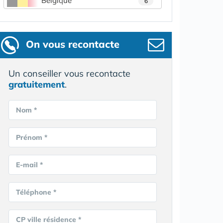
Belgique
6
On vous recontacte
Un conseiller vous recontacte
gratuitement
.
Nom *
Prénom *
E-mail *
Téléphone *
CP ville résidence *