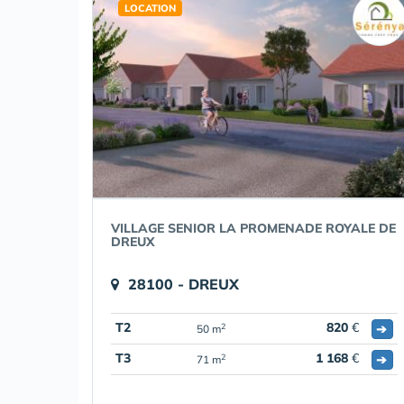
LOCATION
VILLAGE SENIOR LA PROMENADE ROYALE DE
DREUX
28100 - DREUX
T2
820
€
➔
2
50 m
T3
1 168
€
➔
2
71 m