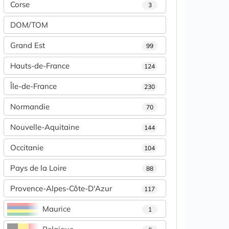
Corse
3
DOM/TOM
Grand Est
99
Hauts-de-France
124
Île-de-France
230
Normandie
70
Nouvelle-Aquitaine
144
Occitanie
104
Pays de la Loire
88
Provence-Alpes-Côte-D'Azur
117
Maurice
1