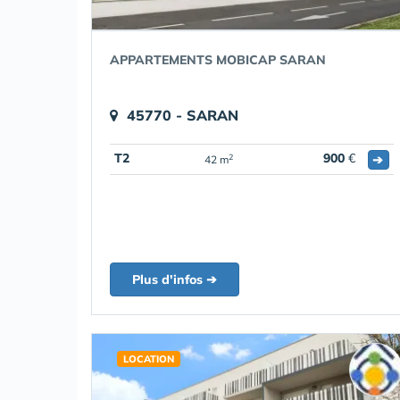
APPARTEMENTS MOBICAP SARAN
45770 - SARAN
T2
900
€
➔
2
42 m
Plus d'infos ➔
LOCATION