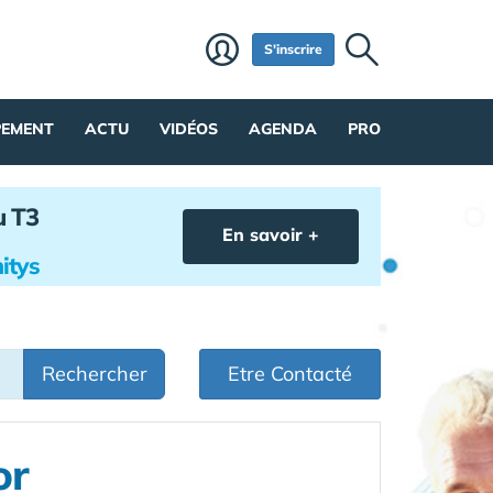
S'inscrire
PEMENT
ACTU
VIDÉOS
AGENDA
PRO
u T3
En savoir +
itys
Rechercher
Etre Contacté
or