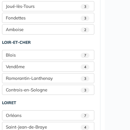
Joué-lès-Tours
3
Fondettes
3
Amboise
2
LOIR-ET-CHER
Blois
7
Vendôme
4
Romorantin-Lanthenay
3
Controis-en-Sologne
3
LOIRET
Orléans
7
Saint-Jean-de-Braye
4