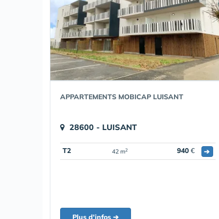
APPARTEMENTS MOBICAP LUISANT
28600 - LUISANT
T2
940
€
➔
2
42 m
Plus d'infos ➔