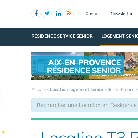
Panneau de gestion des cookies
Contact
Newsletter
RÉSIDENCE SERVICE SENIOR
LOGEMENT SENI
AIX-EN-PROVENCE
RÉSIDENCE SENIOR
.
Accueil
»
Location logement senior
»
Île-de-France
Location T3 R