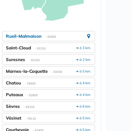
Rueil-Malmaison
- 92500
Saint-Cloud
➔ à 3 km.
- 92210
Suresnes
➔ à 2 km.
- 92150
Marnes-la-Coquette
➔ à 5 km.
- 92430
Chatou
➔ à 4 km.
- 78400
Puteaux
➔ à 4 km.
- 92800
Sèvres
➔ à 6 km.
- 92310
Vésinet
➔ à 5 km.
- 78110
Courbevoie
➔ à 5 km.
- 92400