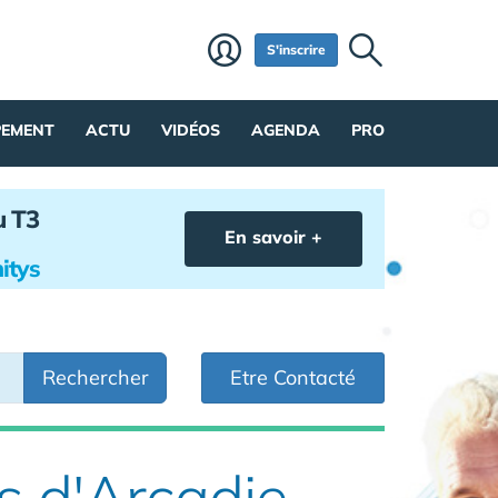
S'inscrire
PEMENT
ACTU
VIDÉOS
AGENDA
PRO
u T3
En savoir +
itys
Rechercher
Etre Contacté
s d'Arcadie