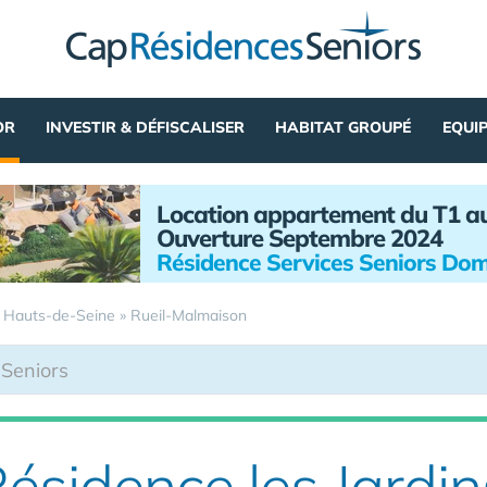
OR
INVESTIR & DÉFISCALISER
HABITAT GROUPÉ
EQUI
Location appartement du T1 a
Ouverture Septembre 2024
Résidence Services Seniors Dom
»
Hauts-de-Seine
»
Rueil-Malmaison
ésidence les Jardin