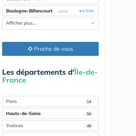
Boulogne-Billancourt
➔ à 5 km.
- 92100
Afficher plus....
Proche de vous
Les départements d'
Île-de-
France
Paris
14
Hauts-de-Seine
56
Yvelines
49