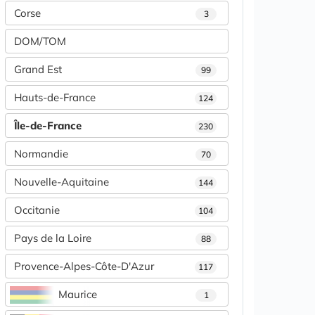
Corse
3
DOM/TOM
Grand Est
99
Hauts-de-France
124
Île-de-France
230
Normandie
70
Nouvelle-Aquitaine
144
Occitanie
104
Pays de la Loire
88
Provence-Alpes-Côte-D'Azur
117
Maurice
1