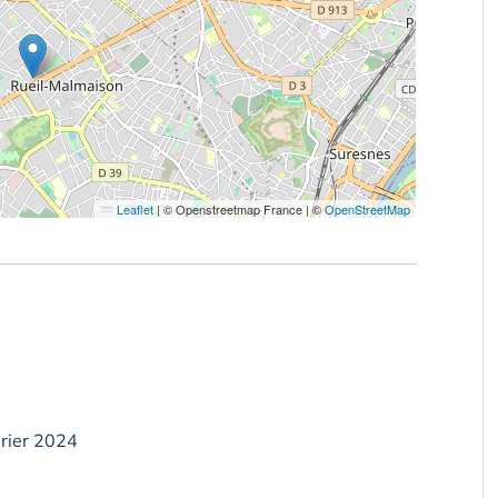
Leaflet
|
© Openstreetmap France | ©
OpenStreetMap
vrier 2024