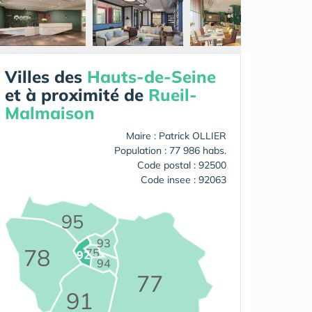
Villes des
Hauts-de-Seine
et à proximité de
Rueil-
Malmaison
Maire : Patrick OLLIER
Population : 77 986 habs.
Code postal : 92500
Code insee : 92063
95
93
78
75
92
94
77
91