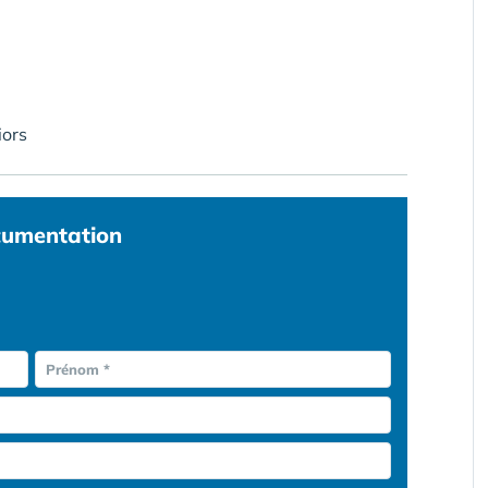
iors
umentation
Prénom *