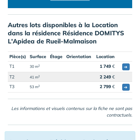
Autres lots disponibles à la Location
dans la résidence Résidence DOMITYS
L'Apidea de Rueil-Malmaison
Pièce(s)
Surface
Étage
Orientation
Location
T1
1 749
€
2
➔
30 m
T2
2 249
€
2
41 m
T3
2 799
€
2
➔
53 m
Les informations et visuels contenus sur la fiche ne sont pas
contractuels.