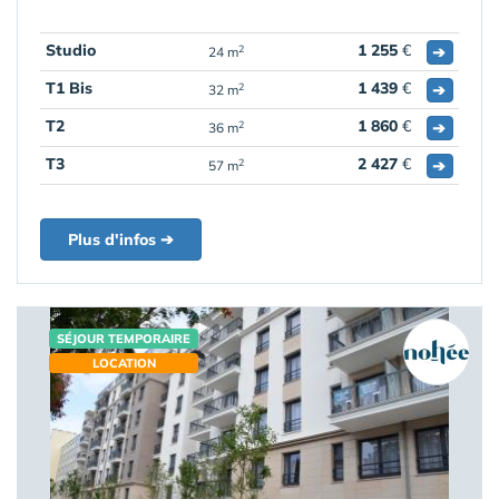
Studio
1 255
€
➔
2
24 m
T1 Bis
1 439
€
➔
2
32 m
T2
1 860
€
➔
2
36 m
T3
2 427
€
➔
2
57 m
Plus d'infos ➔
SÉJOUR TEMPORAIRE
LOCATION