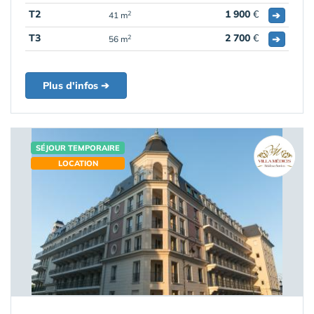
T2
1 900
€
➔
2
41 m
T3
2 700
€
➔
2
56 m
Plus d'infos ➔
SÉJOUR TEMPORAIRE
LOCATION