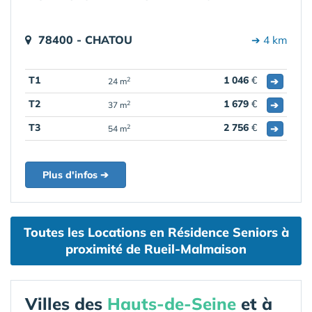
78400 - CHATOU
➔ 4 km
T1
1 046
€
➔
2
24 m
T2
1 679
€
➔
2
37 m
T3
2 756
€
➔
2
54 m
Plus d'infos ➔
Toutes les Locations en Résidence Seniors à
proximité de Rueil-Malmaison
Villes des
Hauts-de-Seine
et à