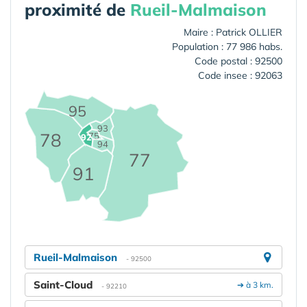
proximité de
Rueil-Malmaison
Maire : Patrick OLLIER
Population : 77 986 habs.
Code postal : 92500
Code insee : 92063
95
93
78
75
92
94
77
91
Rueil-Malmaison
- 92500
Saint-Cloud
➔ à 3 km.
- 92210