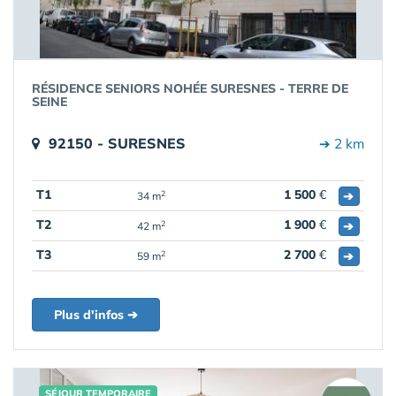
RÉSIDENCE SENIORS NOHÉE SURESNES - TERRE DE
SEINE
92150 - SURESNES
➔ 2 km
T1
1 500
€
➔
2
34 m
T2
1 900
€
➔
2
42 m
T3
2 700
€
➔
2
59 m
Plus d'infos ➔
SÉJOUR TEMPORAIRE