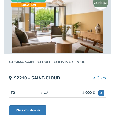
LOCATION
COSIMA SAINT-CLOUD - COLIVING SENIOR
92210 - SAINT-CLOUD
➔ 3 km
T2
4 000
€
➔
2
30 m
Plus d'infos ➔