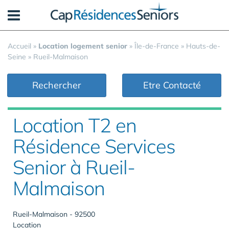
Panneau de gestion des cookies
Accueil
»
Location logement senior
»
Île-de-France
»
Hauts-de-
Seine
»
Rueil-Malmaison
Rechercher
Etre Contacté
Location T2 en
Résidence Services
Senior à Rueil-
Malmaison
Rueil-Malmaison - 92500
Location