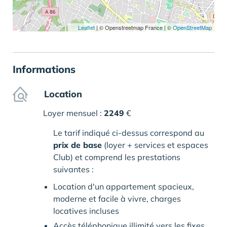
Leaflet
|
© Openstreetmap France | ©
OpenStreetMap
Informations
Location
Loyer mensuel :
2249
€
Le tarif indiqué ci-dessus correspond au
prix de base
(loyer + services et espaces
Club) et comprend les prestations
suivantes :
Location d'un appartement spacieux,
moderne et facile à vivre, charges
locatives incluses
Accès téléphonique illimité vers les fixes,