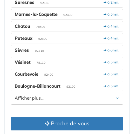
Suresnes
➔ à 2 km.
- 92150
Marnes-la-Coquette
➔ à 5 km.
- 92430
Chatou
➔ à 4 km.
- 78400
Puteaux
➔ à 4 km.
- 92800
Sèvres
➔ à 6 km.
- 92310
Vésinet
➔ à 5 km.
- 78110
Courbevoie
➔ à 5 km.
- 92400
Boulogne-Billancourt
➔ à 5 km.
- 92100
Afficher plus....
Proche de vous