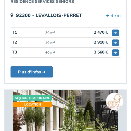
RÉSIDENCE SERVICES SENIORS
92300 - LEVALLOIS-PERRET
➔ 3 km
T1
2 470
€
➔
2
30 m
T2
2 910
€
➔
2
40 m
T3
3 560
€
➔
2
60 m
Plus d'infos ➔
SÉJOUR TEMPORAIRE
LOCATION