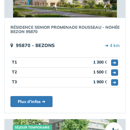
RÉSIDENCE SENIOR PROMENADE ROUSSEAU - NOHÉE
BEZON 95870
95870 - BEZONS
➔ 4 km
T1
1 300
€
➔
T2
1 500
€
➔
T3
1 900
€
➔
Plus d'infos ➔
SÉJOUR TEMPORAIRE