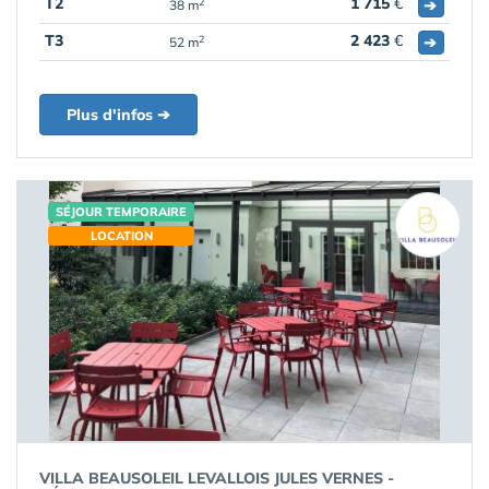
T2
1 715
€
➔
2
38 m
T3
2 423
€
➔
2
52 m
Plus d'infos ➔
SÉJOUR TEMPORAIRE
LOCATION
VILLA BEAUSOLEIL LEVALLOIS JULES VERNES -