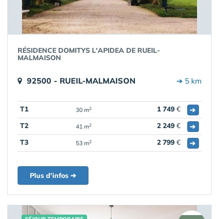
RÉSIDENCE DOMITYS L'APIDEA DE RUEIL-
MALMAISON
92500 - RUEIL-MALMAISON
➔ 5 km
T1
1 749
€
➔
2
30 m
T2
2 249
€
➔
2
41 m
T3
2 799
€
➔
2
53 m
Plus d'infos ➔