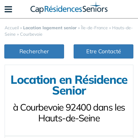
Panneau de gestion des cookies
Accueil
»
Location logement senior
»
Île-de-France
»
Hauts-de-
Seine
»
Courbevoie
Rechercher
Etre Contacté
Location en Résidence
Senior
à Courbevoie 92400 dans les
Hauts-de-Seine