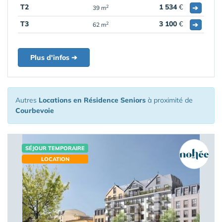
T2
1 534
€
➔
2
39 m
T3
3 100
€
➔
2
62 m
Plus d'infos ➔
Autres
Locations en Résidence Seniors
à proximité de
Courbevoie
SÉJOUR TEMPORAIRE
LOCATION