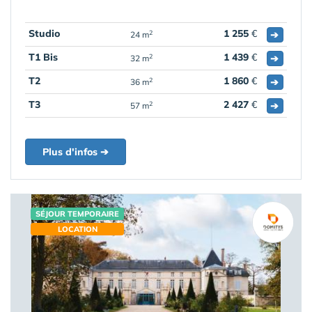
Studio
1 255
€
➔
2
24 m
T1 Bis
1 439
€
➔
2
32 m
T2
1 860
€
➔
2
36 m
T3
2 427
€
➔
2
57 m
Plus d'infos ➔
SÉJOUR TEMPORAIRE
LOCATION