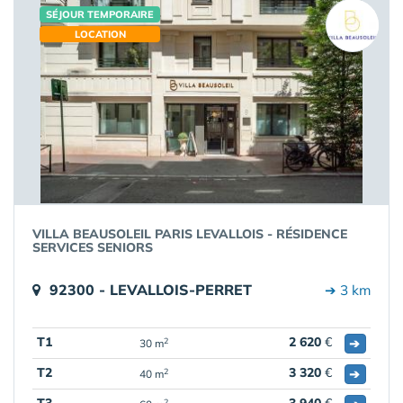
SÉJOUR TEMPORAIRE
LOCATION
VILLA BEAUSOLEIL PARIS LEVALLOIS - RÉSIDENCE
SERVICES SENIORS
92300 - LEVALLOIS-PERRET
➔ 3 km
T1
2 620
€
➔
2
30 m
T2
3 320
€
➔
2
40 m
2