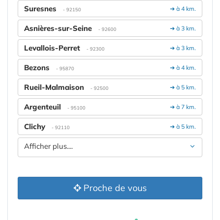
Suresnes
➔ à 4 km.
- 92150
Asnières-sur-Seine
➔ à 3 km.
- 92600
Levallois-Perret
➔ à 3 km.
- 92300
Bezons
➔ à 4 km.
- 95870
Rueil-Malmaison
➔ à 5 km.
- 92500
Argenteuil
➔ à 7 km.
- 95100
Clichy
➔ à 5 km.
- 92110
Afficher plus....
Proche de vous