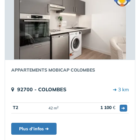
APPARTEMENTS MOBICAP COLOMBES
92700 - COLOMBES
➔ 3 km
T2
1 100
€
➔
2
42 m
Plus d'infos ➔