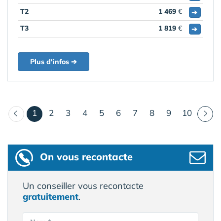
T2
1 469
€
➔
T3
1 819
€
➔
Plus d'infos ➔
(courant)
1
2
3
4
5
6
7
8
9
10
On vous recontacte
Un conseiller vous recontacte
gratuitement
.