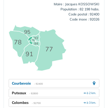
Maire : Jacques KOSSOWSKI
Population : 82 198 habs.
Code postal : 92400
Code insee : 92026
95
93
78
75
92
94
77
91
Courbevoie
- 92400
Puteaux
➔ à 2 km.
- 92800
Colombes
➔ à 3 km.
- 92700