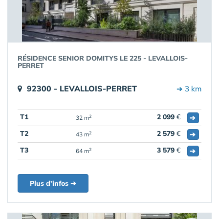
RÉSIDENCE SENIOR DOMITYS LE 225 - LEVALLOIS-
PERRET
92300 - LEVALLOIS-PERRET
➔ 3 km
T1
2 099
€
➔
2
32 m
T2
2 579
€
➔
2
43 m
T3
3 579
€
➔
2
64 m
Plus d'infos ➔