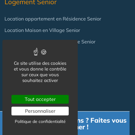
Logement Senior
Location appartement en Résidence Senior
Location Maison en Village Senior
Achat appartement en Résidence Senior
Achat Maison en Village Senior
Ce site utilise des cookies
et vous donne le contrôle
Professionnels
sur ceux que vous
souhaitez activer
Achat / Vente Résidence
Tout accepter
Achat / Vente Terrain
Personnaliser
Création Résidence
Besoin d'informations ? Faites vous
Politique de confidentialité
accompagner !
Produits / Fournisseurs