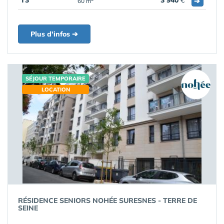
T3
3 940
€
➔
60 m
Plus d'infos ➔
SÉJOUR TEMPORAIRE
LOCATION
RÉSIDENCE SENIORS NOHÉE SURESNES - TERRE DE
SEINE