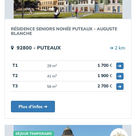
RÉSIDENCE SENIORS NOHÉE PUTEAUX - AUGUSTE
BLANCHE
92800 - PUTEAUX
➔ 2 km
T1
1 700
€
➔
2
29 m
T2
1 900
€
➔
2
41 m
T3
2 700
€
➔
2
56 m
Plus d'infos ➔
SÉJOUR TEMPORAIRE