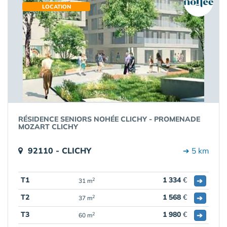
LOCATION
RÉSIDENCE SENIORS NOHÉE CLICHY - PROMENADE
MOZART CLICHY
92110 - CLICHY
➔ 5 km
T1
1 334
€
➔
2
31 m
T2
1 568
€
➔
2
37 m
T3
1 980
€
➔
2
60 m