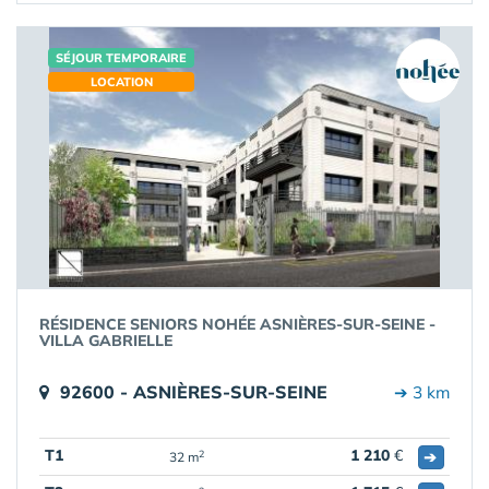
SÉJOUR TEMPORAIRE
LOCATION
RÉSIDENCE SENIORS NOHÉE ASNIÈRES-SUR-SEINE -
VILLA GABRIELLE
92600 - ASNIÈRES-SUR-SEINE
➔ 3 km
T1
1 210
€
➔
2
32 m