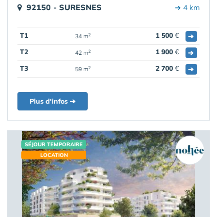
92150 - SURESNES
➔ 4 km
T1
1 500
€
➔
2
34 m
T2
1 900
€
➔
2
42 m
T3
2 700
€
➔
2
59 m
Plus d'infos ➔
SÉJOUR TEMPORAIRE
LOCATION