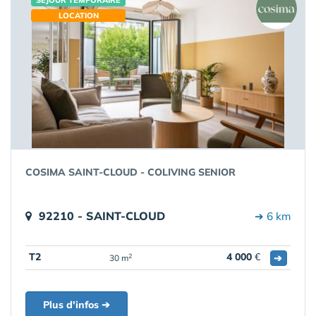
SÉJOUR TEMPORAIRE
LOCATION
COSIMA SAINT-CLOUD - COLIVING SENIOR
92210 - SAINT-CLOUD
➔ 6 km
T2
4 000
€
➔
2
30 m
Plus d'infos ➔