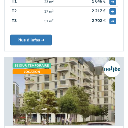
T1
1 646
€
➔
2
23 m
T2
2 217
€
➔
2
37 m
T3
2 702
€
➔
2
51 m
Plus d'infos ➔
SÉJOUR TEMPORAIRE
LOCATION