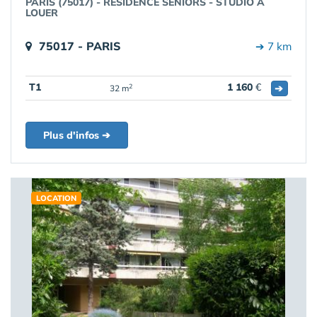
PARIS (75017) - RESIDENCE SENIORS - STUDIO A
LOUER
75017 - PARIS
➔ 7 km
T1
1 160
€
➔
2
32 m
Plus d'infos ➔
LOCATION