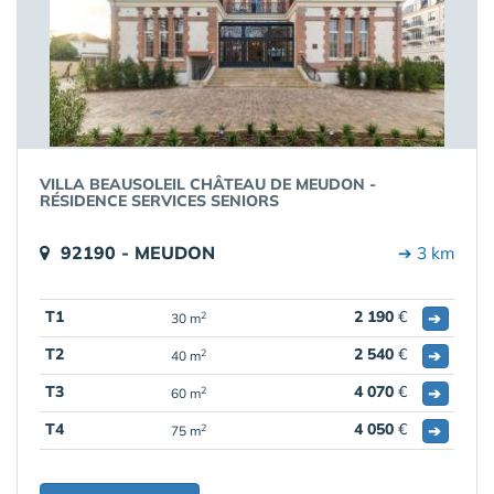
VILLA BEAUSOLEIL CHÂTEAU DE MEUDON -
RÉSIDENCE SERVICES SENIORS
92190 - MEUDON
➔ 3 km
T1
2 190
€
➔
2
30 m
T2
2 540
€
➔
2
40 m
T3
4 070
€
➔
2
60 m
T4
4 050
€
➔
2
75 m