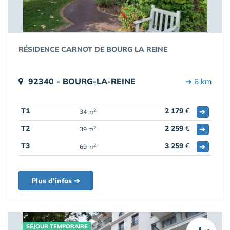
RÉSIDENCE CARNOT DE BOURG LA REINE
92340 - BOURG-LA-REINE
➔ 6 km
T1
2 179
€
➔
2
34 m
T2
2 259
€
➔
2
39 m
T3
3 259
€
➔
2
69 m
Plus d'infos ➔
SÉJOUR TEMPORAIRE