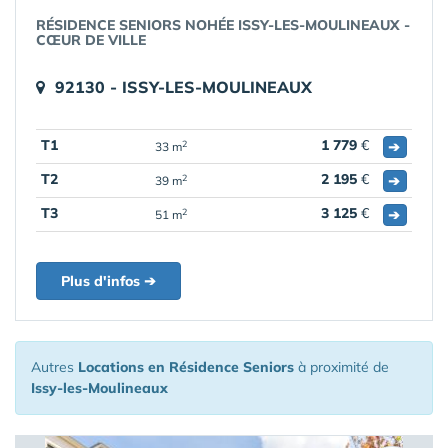
RÉSIDENCE SENIORS NOHÉE ISSY-LES-MOULINEAUX -
CŒUR DE VILLE
92130 - ISSY-LES-MOULINEAUX
T1
1 779
€
➔
2
33 m
T2
2 195
€
➔
2
39 m
T3
3 125
€
➔
2
51 m
Plus d'infos ➔
Autres
Locations en Résidence Seniors
à proximité de
Issy-les-Moulineaux