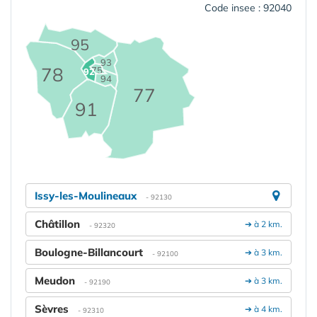
Code insee : 92040
95
93
78
75
92
94
77
91
Issy-les-Moulineaux
- 92130
Châtillon
➔ à 2 km.
- 92320
Boulogne-Billancourt
➔ à 3 km.
- 92100
Meudon
➔ à 3 km.
- 92190
Sèvres
➔ à 4 km.
- 92310