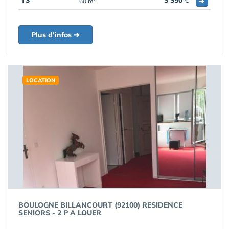
T3
3 350
€
➔
60 m
Plus d'infos ➔
LOCATION
BOULOGNE BILLANCOURT (92100) RESIDENCE
SENIORS - 2 P A LOUER