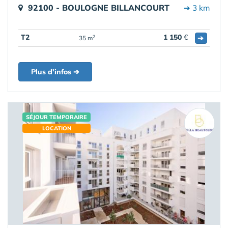
92100 - BOULOGNE BILLANCOURT
➔ 3 km
T2
1 150
€
➔
2
35 m
Plus d'infos ➔
SÉJOUR TEMPORAIRE
LOCATION