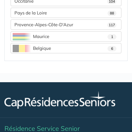
Occitanie
104
Pays de la Loire
88
Provence-Alpes-Côte-D'Azur
117
Maurice
1
Belgique
6
Résidence Service Senior