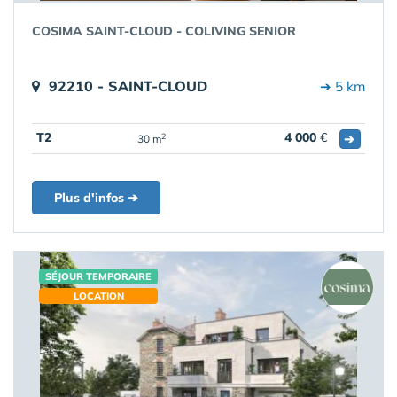
COSIMA SAINT-CLOUD - COLIVING SENIOR
92210 - SAINT-CLOUD
➔ 5 km
T2
4 000
€
➔
2
30 m
Plus d'infos ➔
SÉJOUR TEMPORAIRE
LOCATION