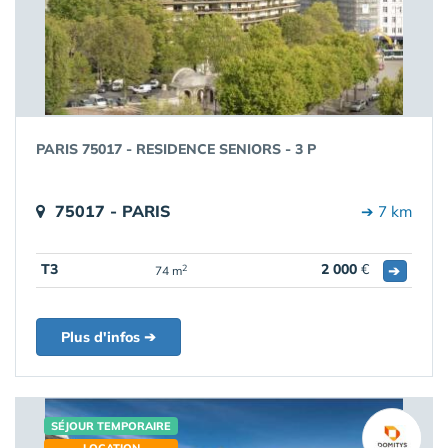
PARIS 75017 - RESIDENCE SENIORS - 3 P
75017 - PARIS
➔ 7 km
T3
2 000
€
➔
2
74 m
Plus d'infos ➔
SÉJOUR TEMPORAIRE