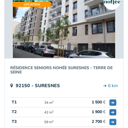
LOCATION
RÉSIDENCE SENIORS NOHÉE SURESNES - TERRE DE
SEINE
92150 - SURESNES
➔ 6 km
T1
1 500
€
➔
2
34 m
T2
1 900
€
➔
2
42 m
T3
2 700
€
➔
2
59 m