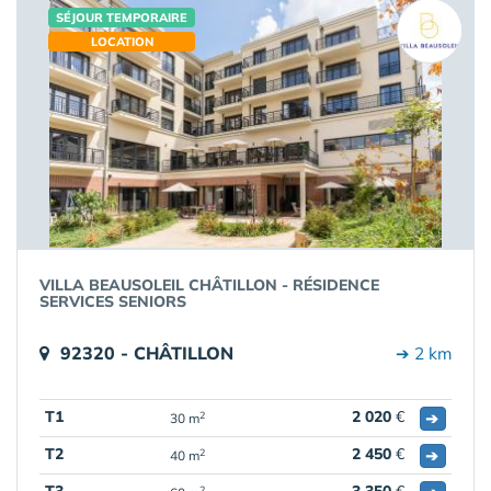
SÉJOUR TEMPORAIRE
LOCATION
VILLA BEAUSOLEIL CHÂTILLON - RÉSIDENCE
SERVICES SENIORS
92320 - CHÂTILLON
➔ 2 km
T1
2 020
€
➔
2
30 m
T2
2 450
€
➔
2
40 m
2