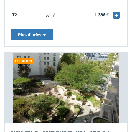
T2
1 386
€
➔
2
53 m
Plus d'infos ➔
LOCATION