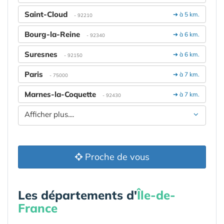
Saint-Cloud
➔ à 5 km.
- 92210
Bourg-la-Reine
➔ à 6 km.
- 92340
Suresnes
➔ à 6 km.
- 92150
Paris
➔ à 7 km.
- 75000
Marnes-la-Coquette
➔ à 7 km.
- 92430
Afficher plus....
Proche de vous
Les départements d'
Île-de-
France