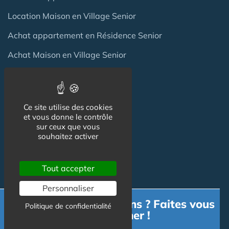
Location Maison en Village Senior
Achat appartement en Résidence Senior
Achat Maison en Village Senior
Professionnels
Ce site utilise des cookies
et vous donne le contrôle
Achat / Vente Résidence
sur ceux que vous
souhaitez activer
Achat / Vente Terrain
Création Résidence
Tout accepter
Produits / Fournisseurs
Personnaliser
Réglementation
Besoin d'informations ? Faites vous
Politique de confidentialité
accompagner !
Actu Marché