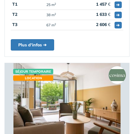
T1
1 457
€
➔
2
25 m
T2
1 633
€
➔
2
38 m
T3
2 606
€
➔
2
67 m
Plus d'infos ➔
SÉJOUR TEMPORAIRE
LOCATION