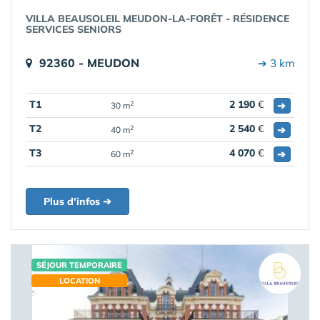
VILLA BEAUSOLEIL MEUDON-LA-FORÊT - RÉSIDENCE
SERVICES SENIORS
92360 - MEUDON
➔ 3 km
T1
2 190
€
➔
2
30 m
T2
2 540
€
➔
2
40 m
T3
4 070
€
➔
2
60 m
Plus d'infos ➔
SÉJOUR TEMPORAIRE
LOCATION