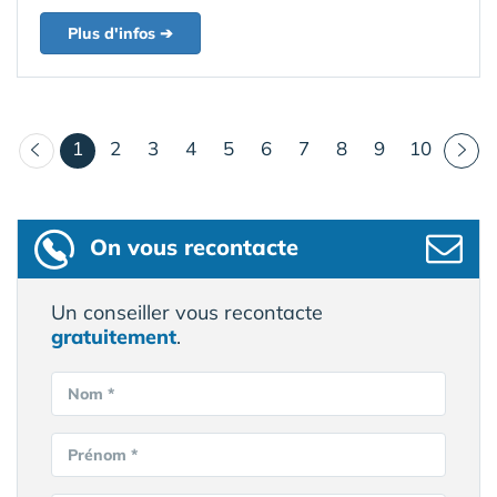
Plus d'infos ➔
(courant)
1
2
3
4
5
6
7
8
9
10
On vous recontacte
Un conseiller vous recontacte
gratuitement
.
Nom *
Prénom *