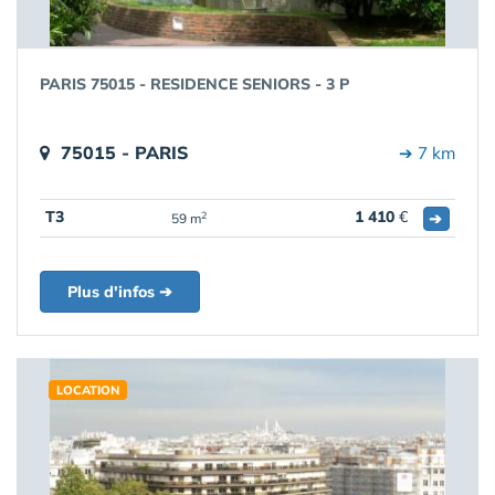
PARIS 75015 - RESIDENCE SENIORS - 3 P
75015 - PARIS
➔ 7 km
T3
1 410
€
➔
2
59 m
Plus d'infos ➔
LOCATION