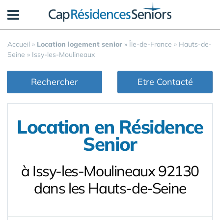
Panneau de gestion des cookies
Accueil
»
Location logement senior
»
Île-de-France
»
Hauts-de-
Seine
»
Issy-les-Moulineaux
Rechercher
Etre Contacté
Location en Résidence
Senior
à Issy-les-Moulineaux 92130
dans les Hauts-de-Seine