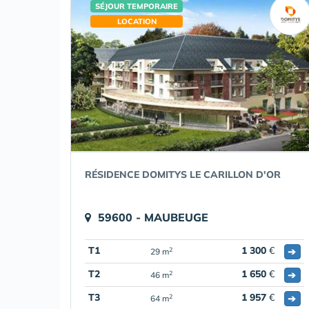
SÉJOUR TEMPORAIRE
LOCATION
RÉSIDENCE DOMITYS LE CARILLON D'OR
59600 - MAUBEUGE
T1
1 300
€
➔
2
29 m
T2
1 650
€
➔
2
46 m
T3
1 957
€
➔
2
64 m