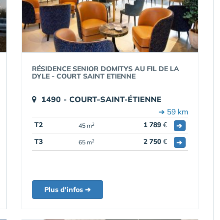
RÉSIDENCE SENIOR DOMITYS AU FIL DE LA
DYLE - COURT SAINT ETIENNE
1490 - COURT-SAINT-ÉTIENNE
➔ 59 km
T2
1 789
€
➔
2
45 m
T3
2 750
€
➔
2
65 m
Plus d'infos ➔