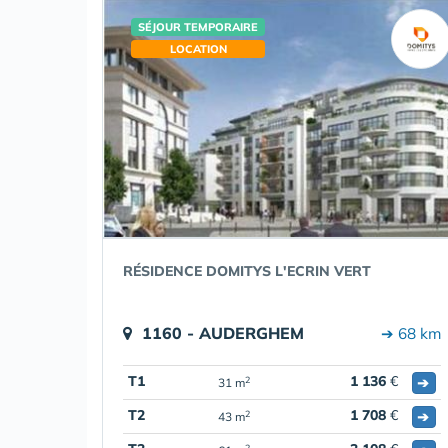
SÉJOUR TEMPORAIRE
LOCATION
RÉSIDENCE DOMITYS L'ECRIN VERT
1160 - AUDERGHEM
➔ 68 km
T1
1 136
€
➔
2
31 m
T2
1 708
€
➔
2
43 m
2