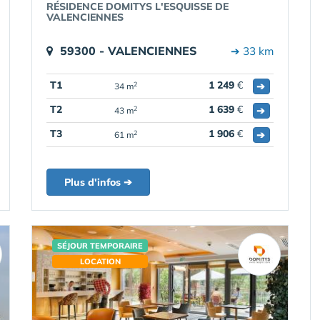
RÉSIDENCE DOMITYS L'ESQUISSE DE
VALENCIENNES
59300 - VALENCIENNES
➔ 33 km
T1
1 249
€
➔
2
34 m
T2
1 639
€
➔
2
43 m
T3
1 906
€
➔
2
61 m
Plus d'infos ➔
SÉJOUR TEMPORAIRE
LOCATION