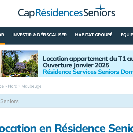
OR
INVESTIR & DÉFISCALISER
HABITAT GROUPÉ
EQUI
Location appartement du T1 a
Ouverture Janvier 2025
Résidence Services Seniors Dom
ce
»
Nord
»
Maubeuge
ocation en Résidence Seni