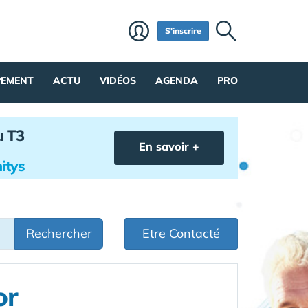
S'inscrire
PEMENT
ACTU
VIDÉOS
AGENDA
PRO
u T3
En savoir +
itys
Rechercher
Etre Contacté
or