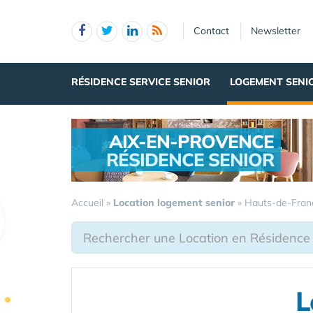
Panneau de gestion des cookies
Contact
Newsletter
RÉSIDENCE SERVICE SENIOR
LOGEMENT SENI
AIX-EN-PROVENCE
RÉSIDENCE SENIOR
.
Accueil
»
Location logement senior
»
Hauts-de-Fran
L