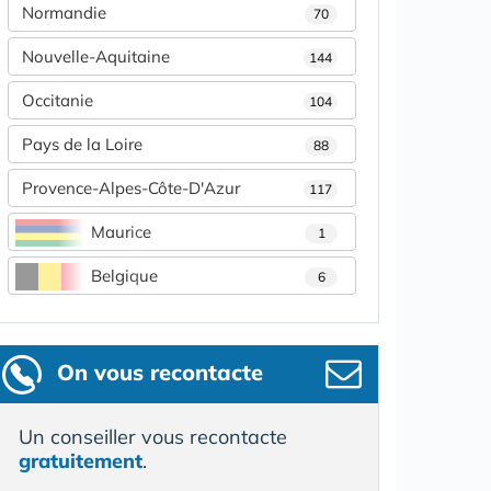
Normandie
70
Nouvelle-Aquitaine
144
Occitanie
104
Pays de la Loire
88
Provence-Alpes-Côte-D'Azur
117
Maurice
1
Belgique
6
On vous recontacte
Un conseiller vous recontacte
gratuitement
.