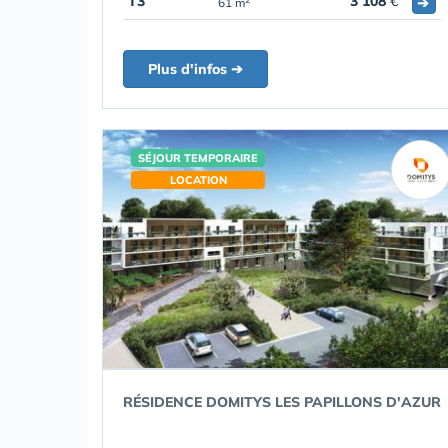
T3
3 108
€
➔
61 m
Plus d'infos ➔
SÉJOUR TEMPORAIRE
LOCATION
RÉSIDENCE DOMITYS LES PAPILLONS D'AZUR