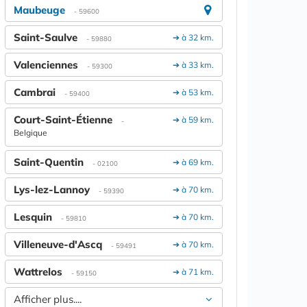
Maubeuge
- 59600
Saint-Saulve
➔ à 32 km.
- 59880
Valenciennes
➔ à 33 km.
- 59300
Cambrai
➔ à 53 km.
- 59400
Court-Saint-Étienne
➔ à 59 km.
-
Belgique
Saint-Quentin
➔ à 69 km.
- 02100
Lys-lez-Lannoy
➔ à 70 km.
- 59390
Lesquin
➔ à 70 km.
- 59810
Villeneuve-d'Ascq
➔ à 70 km.
- 59491
Wattrelos
➔ à 71 km.
- 59150
Afficher plus....