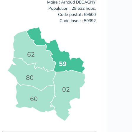
Maire : Arnaud DECAGNY
Population : 29 632 habs.
Code postal : 59600
Code insee : 59392
62
59
80
02
60