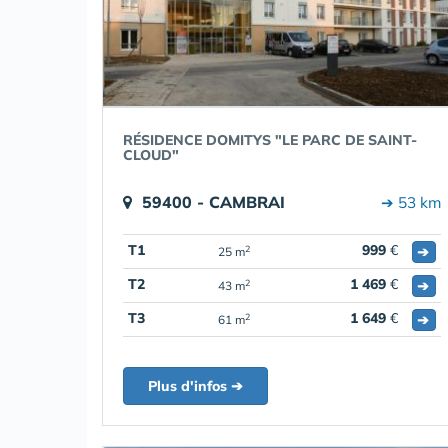
RÉSIDENCE DOMITYS "LE PARC DE SAINT-
CLOUD"
59400 - CAMBRAI
➔ 53 km
T1
999
€
➔
2
25 m
T2
1 469
€
➔
2
43 m
T3
1 649
€
➔
2
61 m
Plus d'infos ➔