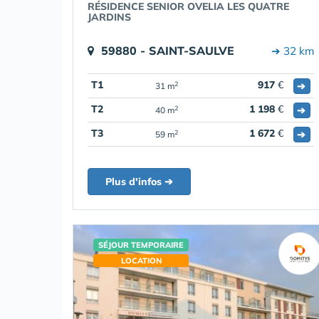
RÉSIDENCE SENIOR OVELIA LES QUATRE
JARDINS
59880 - SAINT-SAULVE
➔ 32 km
T1
917
€
➔
2
31 m
T2
1 198
€
➔
2
40 m
T3
1 672
€
➔
2
59 m
Plus d'infos ➔
SÉJOUR TEMPORAIRE
LOCATION