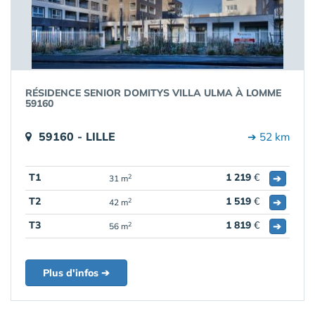
RÉSIDENCE SENIOR DOMITYS VILLA ULMA À LOMME
59160
59160 - LILLE
➔ 52 km
T1
1 219
€
➔
2
31 m
T2
1 519
€
➔
2
42 m
T3
1 819
€
➔
2
56 m
Plus d'infos ➔