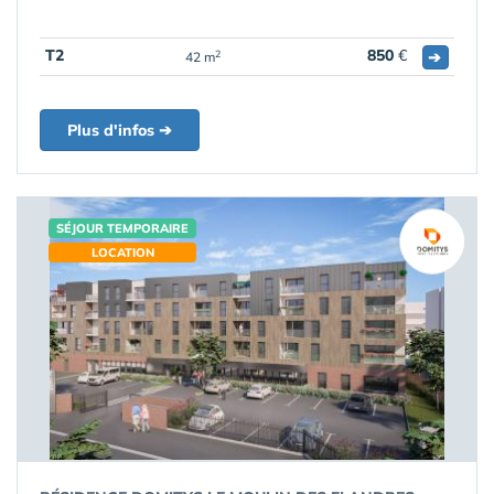
T2
850
€
➔
2
42 m
Plus d'infos ➔
SÉJOUR TEMPORAIRE
LOCATION