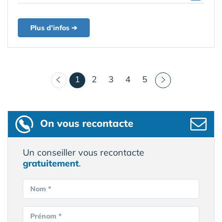
Plus d'infos ➔
(courant)
1
2
3
4
5
On vous recontacte
Un conseiller vous recontacte
gratuitement
.
Nom *
Prénom *