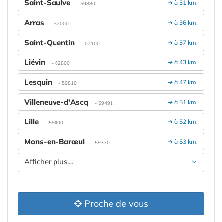
Saint-Saulve
➔ à 31 km.
- 59880
Arras
➔ à 36 km.
- 62000
Saint-Quentin
➔ à 37 km.
- 02100
Liévin
➔ à 43 km.
- 62800
Lesquin
➔ à 47 km.
- 59810
Villeneuve-d'Ascq
➔ à 51 km.
- 59491
Lille
➔ à 52 km.
- 59000
Mons-en-Barœul
➔ à 53 km.
- 59370
Afficher plus....
Proche de vous