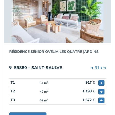
RÉSIDENCE SENIOR OVELIA LES QUATRE JARDINS
59880 - SAINT-SAULVE
➔ 31 km
T1
917
€
➔
2
31 m
T2
1 198
€
➔
2
40 m
T3
1 672
€
➔
2
59 m