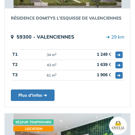
RÉSIDENCE DOMITYS L'ESQUISSE DE VALENCIENNES
59300 - VALENCIENNES
➔ 29 km
T1
1 249
€
➔
2
34 m
T2
1 639
€
➔
2
43 m
T3
1 906
€
➔
2
61 m
Plus d'infos ➔
SÉJOUR TEMPORAIRE
LOCATION