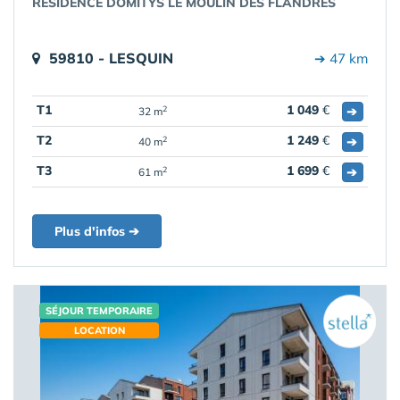
RÉSIDENCE DOMITYS LE MOULIN DES FLANDRES
59810 - LESQUIN
➔ 47 km
T1
1 049
€
➔
2
32 m
T2
1 249
€
➔
2
40 m
T3
1 699
€
➔
2
61 m
Plus d'infos ➔
SÉJOUR TEMPORAIRE
LOCATION