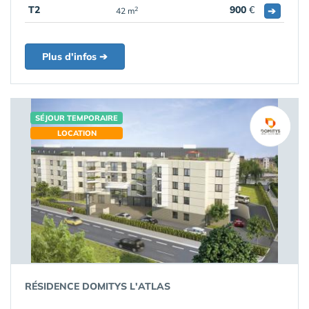
T2
900
€
➔
2
42 m
Plus d'infos ➔
SÉJOUR TEMPORAIRE
LOCATION
RÉSIDENCE DOMITYS L'ATLAS