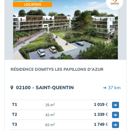
LOCATION
RÉSIDENCE DOMITYS LES PAPILLONS D'AZUR
02100 - SAINT-QUENTIN
➔ 37 km
T1
1 019
€
➔
2
25 m
T2
1 339
€
➔
2
42 m
T3
1 749
€
➔
2
62 m