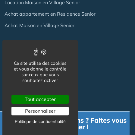
Location Maison en Village Senior
Achat appartement en Résidence Senior
Achat Maison en Village Senior
Professionnels
Ce site utilise des cookies
Achat / Vente Résidence
et vous donne le contrôle
sur ceux que vous
Achat / Vente Terrain
souhaitez activer
Création Résidence
Tout accepter
Produits / Fournisseurs
Réglementation
Personnaliser
Besoin d'informations ? Faites vous
Politique de confidentialité
Actu Marché
accompagner !
Emploi