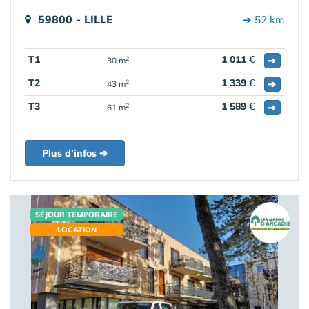
59800 - LILLE
➔ 52 km
T1
1 011
€
➔
2
30 m
T2
1 339
€
➔
2
43 m
T3
1 589
€
➔
2
61 m
Plus d'infos ➔
SÉJOUR TEMPORAIRE
LOCATION