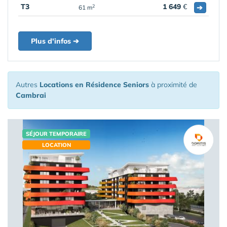
T3
1 649
€
➔
2
61 m
Plus d'infos ➔
Autres
Locations en Résidence Seniors
à proximité de
Cambrai
SÉJOUR TEMPORAIRE
LOCATION