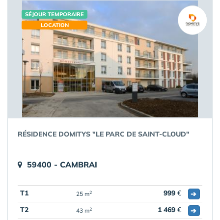
SÉJOUR TEMPORAIRE
LOCATION
RÉSIDENCE DOMITYS "LE PARC DE SAINT-CLOUD"
59400 - CAMBRAI
T1
999
€
➔
2
25 m
T2
1 469
€
➔
2
43 m