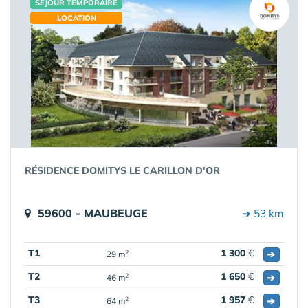
SÉJOUR TEMPORAIRE
LOCATION
RÉSIDENCE DOMITYS LE CARILLON D'OR
59600 - MAUBEUGE
➔ 53 km
T1
1 300
€
➔
2
29 m
T2
1 650
€
➔
2
46 m
T3
1 957
€
➔
2
64 m