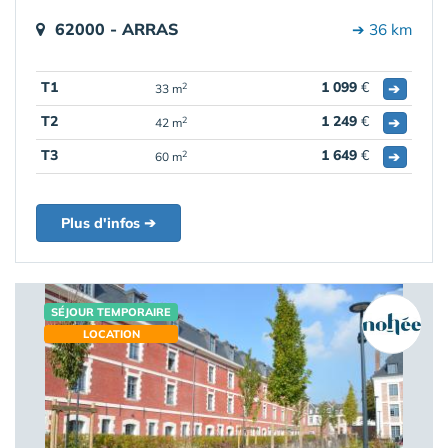
62000 - ARRAS
➔ 36 km
T1
1 099
€
➔
2
33 m
T2
1 249
€
➔
2
42 m
T3
1 649
€
➔
2
60 m
Plus d'infos ➔
SÉJOUR TEMPORAIRE
LOCATION