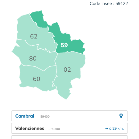
Code insee : 59122
62
59
80
02
60
Cambrai
- 59400
Valenciennes
➔ à 29 km.
- 59300