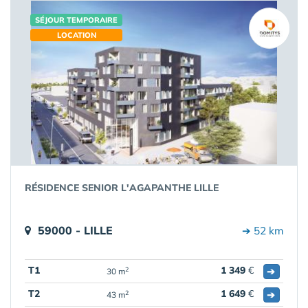
SÉJOUR TEMPORAIRE
LOCATION
RÉSIDENCE SENIOR L'AGAPANTHE LILLE
59000 - LILLE
➔ 52 km
T1
1 349
€
➔
2
30 m
T2
1 649
€
➔
2
43 m