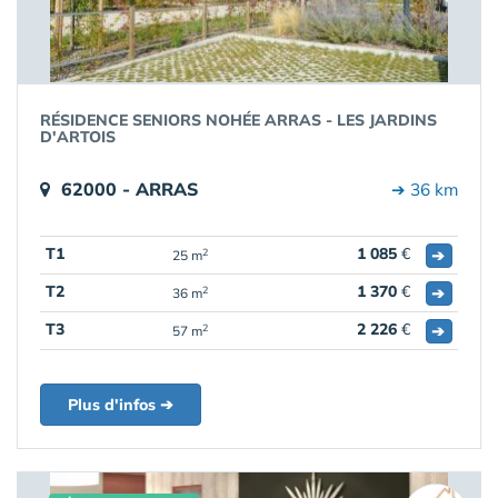
RÉSIDENCE SENIORS NOHÉE ARRAS - LES JARDINS
D'ARTOIS
62000 - ARRAS
➔ 36 km
T1
1 085
€
➔
2
25 m
T2
1 370
€
➔
2
36 m
T3
2 226
€
➔
2
57 m
Plus d'infos ➔