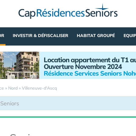
OR
INVESTIR & DÉFISCALISER
HABITAT GROUPÉ
EQUI
Location appartement du T1 a
Ouverture Novembre 2024
Résidence Services Seniors No
ce
»
Nord
»
Villeneuve-d'Ascq