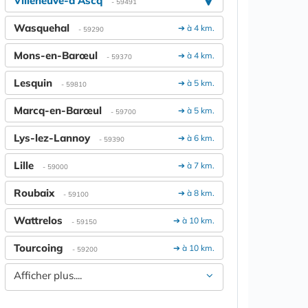
Villeneuve-d'Ascq
- 59491
Wasquehal
➔ à 4 km.
- 59290
Mons-en-Barœul
➔ à 4 km.
- 59370
Lesquin
➔ à 5 km.
- 59810
Marcq-en-Barœul
➔ à 5 km.
- 59700
Lys-lez-Lannoy
➔ à 6 km.
- 59390
Lille
➔ à 7 km.
- 59000
Roubaix
➔ à 8 km.
- 59100
Wattrelos
➔ à 10 km.
- 59150
Tourcoing
➔ à 10 km.
- 59200
Afficher plus....