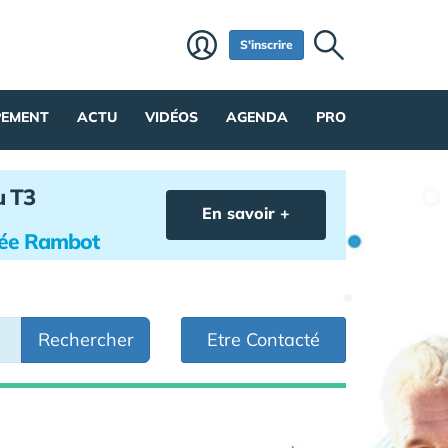
S'inscrire
PEMENT
ACTU
VIDÉOS
AGENDA
PRO
u T3
En savoir +
hée Rambot
Rechercher
Etre Contacté