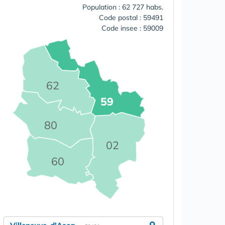
Population : 62 727 habs.
Code postal : 59491
Code insee : 59009
62
59
80
02
60