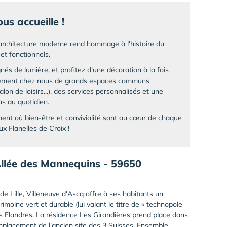
us accueille !
 architecture moderne rend hommage à l'histoire du
et fonctionnels.
és de lumière, et profitez d'une décoration à la fois
alement chez nous de grands espaces communs
alon de loisirs...), des services personnalisés et une
ns au quotidien.
ent où bien-être et convivialité sont au cœur de chaque
ux Flanelles de Croix !
ée des Mannequins - 59650
Lille, Villeneuve d'Ascq offre à ses habitants un
moine vert et durable (lui valant le titre de « technopole
es Flandres. La résidence Les Girandières prend place dans
'emplacement de l'ancien site des 3 Suisses. Ensemble