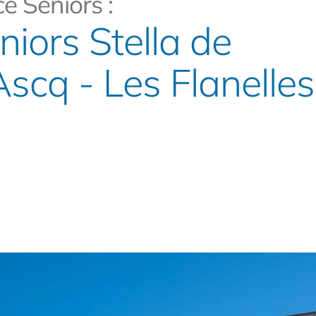
e Seniors :
iors Stella de
Ascq - Les Flanelle