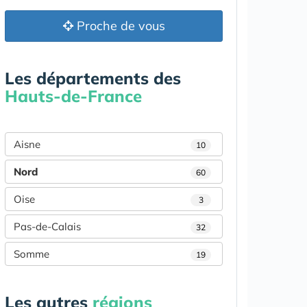
Proche de vous
Les départements des
Hauts-de-France
Aisne
10
Nord
60
Oise
3
Pas-de-Calais
32
Somme
19
Les autres
régions