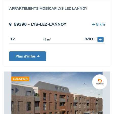
APPARTEMENTS MOBICAP LYS LEZ LANNOY
59390 - LYS-LEZ-LANNOY
➔ 8 km
T2
970
€
➔
2
42 m
Plus d'infos ➔
LOCATION