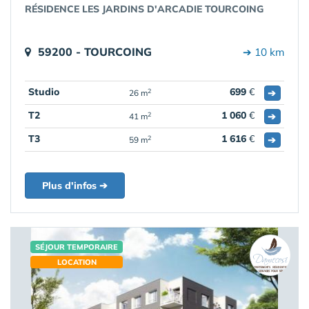
RÉSIDENCE LES JARDINS D'ARCADIE TOURCOING
59200 - TOURCOING
➔ 10 km
Studio
699
€
➔
2
26 m
T2
1 060
€
➔
2
41 m
T3
1 616
€
➔
2
59 m
Plus d'infos ➔
SÉJOUR TEMPORAIRE
LOCATION