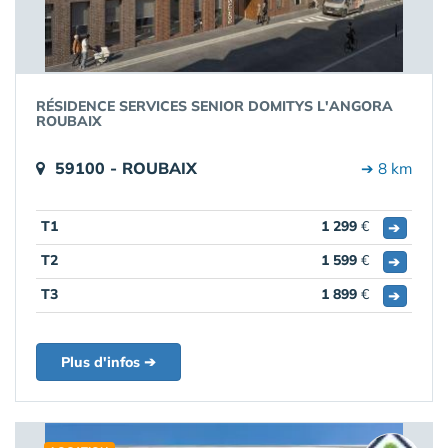
RÉSIDENCE SERVICES SENIOR DOMITYS L'ANGORA
ROUBAIX
59100 - ROUBAIX
➔ 8 km
T1
1 299
€
➔
T2
1 599
€
➔
T3
1 899
€
➔
Plus d'infos ➔