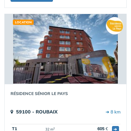
LOCATION
RÉSIDENCE SÉNIOR LE PAYS
59100 - ROUBAIX
➔ 8 km
T1
605
€
➔
2
32 m