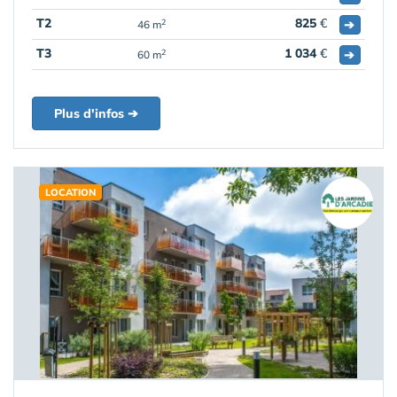
T2
825
€
➔
2
46 m
T3
1 034
€
➔
2
60 m
Plus d'infos ➔
LOCATION