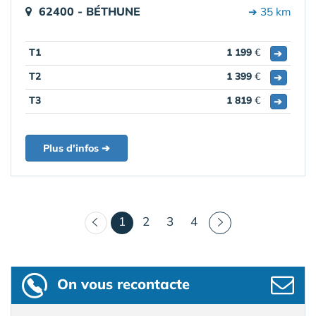
62400 - BÉTHUNE
➔ 35 km
T1
1 199
€
➔
T2
1 399
€
➔
T3
1 819
€
➔
Plus d'infos ➔
(courant)
1
2
3
4
On vous recontacte