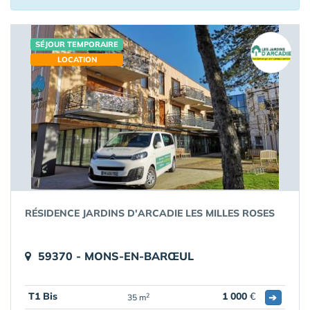
SÉJOUR TEMPORAIRE
LOCATION
RÉSIDENCE JARDINS D'ARCADIE LES MILLES ROSES
59370 - MONS-EN-BARŒUL
T1 Bis
1 000
€
➔
2
35 m