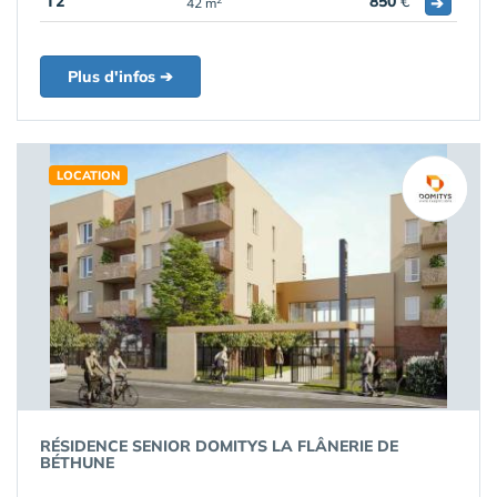
T2
850
€
➔
42 m
Plus d'infos ➔
LOCATION
RÉSIDENCE SENIOR DOMITYS LA FLÂNERIE DE
BÉTHUNE