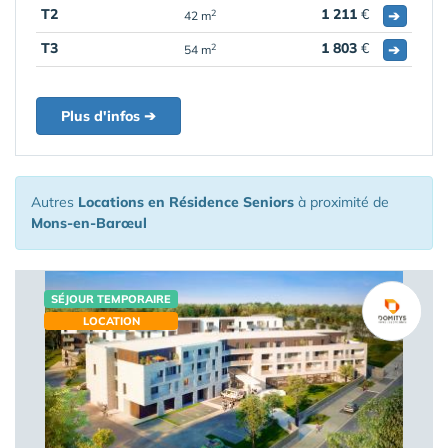
T2
1 211
€
➔
2
42 m
T3
1 803
€
➔
2
54 m
Plus d'infos ➔
Autres
Locations en Résidence Seniors
à proximité de
Mons-en-Barœul
SÉJOUR TEMPORAIRE
LOCATION