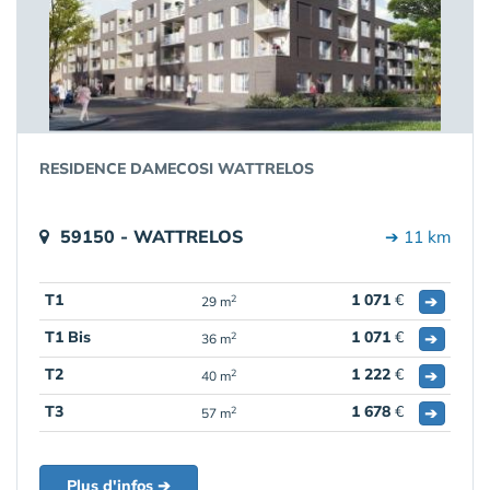
RESIDENCE DAMECOSI WATTRELOS
59150 - WATTRELOS
➔ 11 km
T1
1 071
€
➔
2
29 m
T1 Bis
1 071
€
➔
2
36 m
T2
1 222
€
➔
2
40 m
T3
1 678
€
➔
2
57 m
Plus d'infos ➔