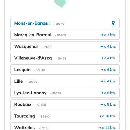
Mons-en-Barœul
- 59370
Marcq-en-Barœul
➔ à 3 km.
- 59700
Wasquehal
➔ à 4 km.
- 59290
Villeneuve-d'Ascq
➔ à 4 km.
- 59491
Lesquin
➔ à 6 km.
- 59810
Lille
➔ à 4 km.
- 59000
Lys-lez-Lannoy
➔ à 8 km.
- 59390
Roubaix
➔ à 8 km.
- 59100
Tourcoing
➔ à 10 km.
- 59200
Wattrelos
➔ à 11 km.
- 59150