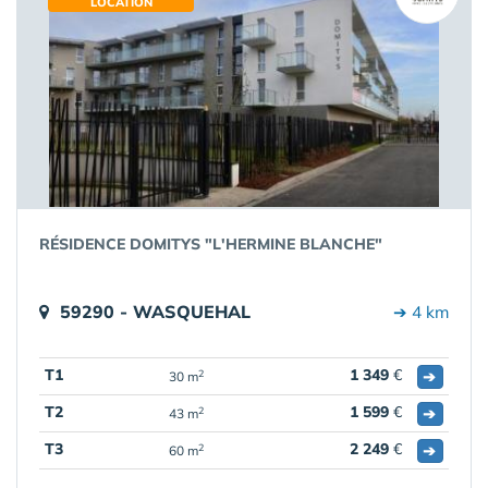
LOCATION
RÉSIDENCE DOMITYS "L'HERMINE BLANCHE"
59290 - WASQUEHAL
➔ 4 km
T1
1 349
€
➔
2
30 m
T2
1 599
€
➔
2
43 m
T3
2 249
€
➔
2
60 m