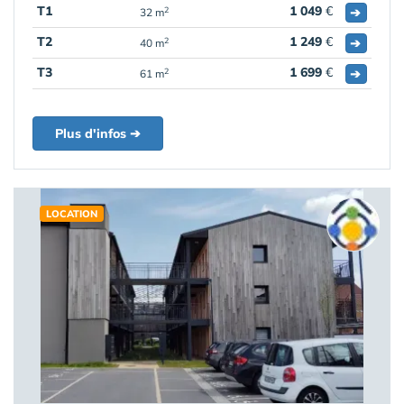
T1
1 049
€
➔
2
32 m
T2
1 249
€
➔
2
40 m
T3
1 699
€
➔
2
61 m
Plus d'infos ➔
LOCATION