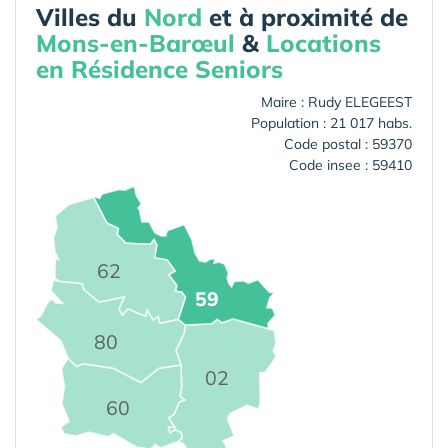
Villes du
Nord
et à proximité de
Mons-en-Barœul
&
Locations
en Résidence Seniors
Maire : Rudy ELEGEEST
Population : 21 017 habs.
Code postal : 59370
Code insee : 59410
62
59
80
02
60