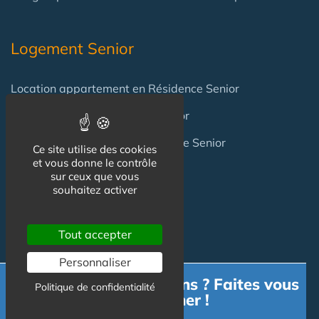
Logement Senior
Location appartement en Résidence Senior
Location Maison en Village Senior
Achat appartement en Résidence Senior
Ce site utilise des cookies
et vous donne le contrôle
Achat Maison en Village Senior
sur ceux que vous
souhaitez activer
Professionnels
Tout accepter
Personnaliser
Achat / Vente Résidence
Besoin d'informations ? Faites vous
Politique de confidentialité
Achat / Vente Terrain
accompagner !
Création Résidence