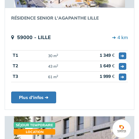
RÉSIDENCE SENIOR L'AGAPANTHE LILLE
59000 - LILLE
➔ 4 km
T1
1 349
€
➔
2
30 m
T2
1 649
€
➔
2
43 m
T3
1 999
€
➔
2
61 m
Plus d'infos ➔
SÉJOUR TEMPORAIRE
LOCATION