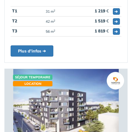
T1
1 219
€
➔
2
31 m
T2
1 519
€
➔
2
42 m
T3
1 819
€
➔
2
56 m
Plus d'infos ➔
SÉJOUR TEMPORAIRE
LOCATION