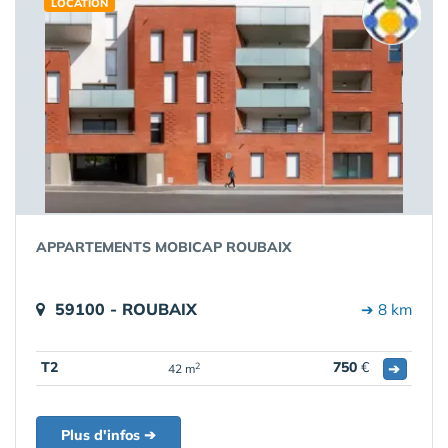
LOCATION
APPARTEMENTS MOBICAP ROUBAIX
59100 - ROUBAIX
➔ 8 km
T2
750
€
➔
2
42 m
Plus d'infos ➔