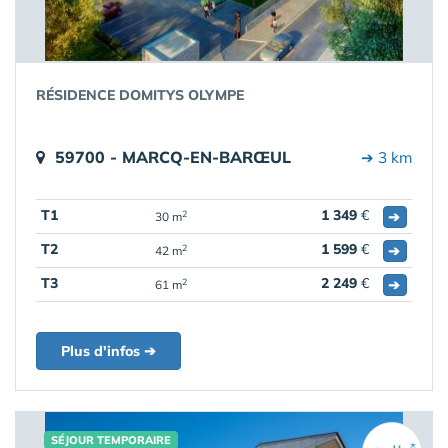
RÉSIDENCE DOMITYS OLYMPE
59700 - MARCQ-EN-BARŒUL
➔ 3 km
T1
1 349
€
➔
2
30 m
T2
1 599
€
➔
2
42 m
T3
2 249
€
➔
2
61 m
Plus d'infos ➔
SÉJOUR TEMPORAIRE