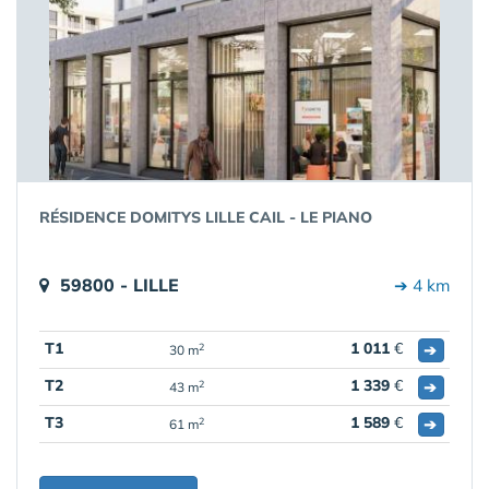
RÉSIDENCE DOMITYS LILLE CAIL - LE PIANO
59800 - LILLE
➔ 4 km
T1
1 011
€
➔
2
30 m
T2
1 339
€
➔
2
43 m
T3
1 589
€
➔
2
61 m