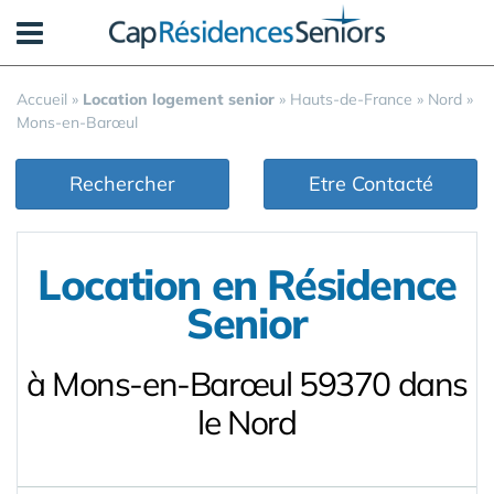
Panneau de gestion des cookies
Accueil
»
Location logement senior
»
Hauts-de-France
»
Nord
»
Mons-en-Barœul
Rechercher
Etre Contacté
Location en Résidence
Senior
à Mons-en-Barœul 59370 dans
le Nord