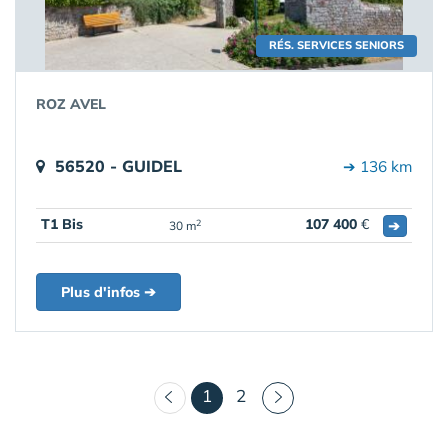
RÉS. SERVICES SENIORS
ROZ AVEL
56520 - GUIDEL
➔ 136 km
T1 Bis
107 400
€
➔
2
30 m
Plus d'infos ➔
(courant)
1
2