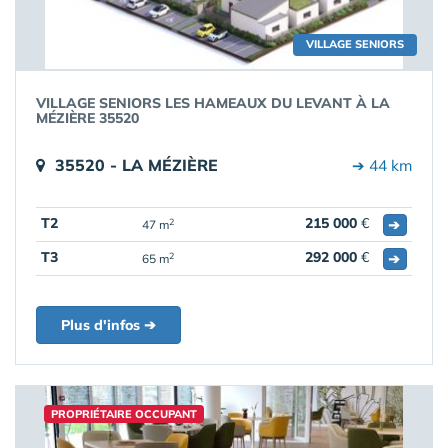
VILLAGE SENIORS
VILLAGE SENIORS LES HAMEAUX DU LEVANT À LA
MÉZIÈRE 35520
35520 - LA MÉZIÈRE
➔ 44 km
T2
215 000
€
➔
2
47 m
T3
292 000
€
➔
2
65 m
Plus d'infos ➔
PROPRIÉTAIRE OCCUPANT