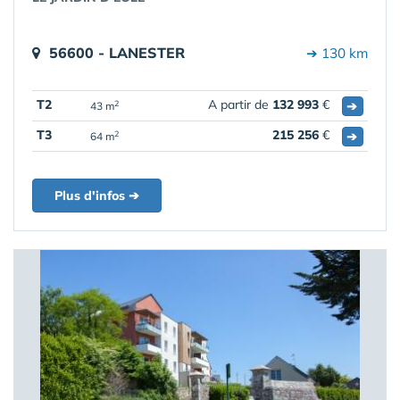
56600 - LANESTER
➔ 130 km
T2
A partir de
132 993
€
➔
2
43 m
T3
215 256
€
➔
2
64 m
Plus d'infos ➔