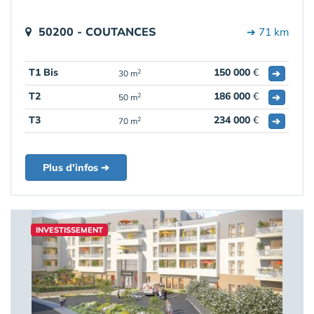
50200 - COUTANCES
➔ 71 km
T1 Bis
150 000
€
➔
2
30 m
T2
186 000
€
➔
2
50 m
T3
234 000
€
➔
2
70 m
Plus d'infos ➔
INVESTISSEMENT