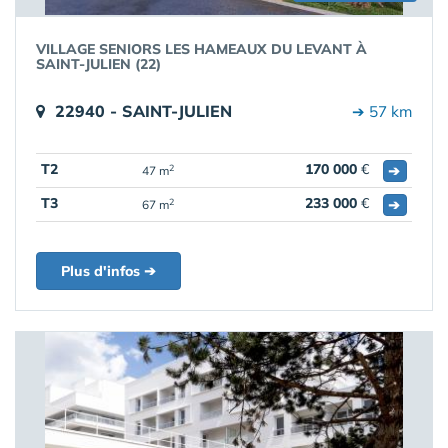
VILLAGE SENIORS LES HAMEAUX DU LEVANT À
SAINT-JULIEN (22)
22940 - SAINT-JULIEN
➔ 57 km
T2
170 000
€
➔
2
47 m
T3
233 000
€
➔
2
67 m
Plus d'infos ➔