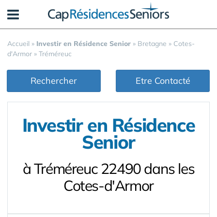
Panneau de gestion des cookies
Accueil
»
Investir en Résidence Senior
»
Bretagne
»
Cotes-
d'Armor
»
Tréméreuc
Rechercher
Etre Contacté
Investir en Résidence
Senior
à Tréméreuc 22490 dans les
Cotes-d'Armor