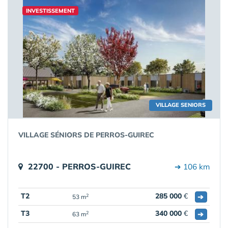
INVESTISSEMENT
VILLAGE SENIORS
VILLAGE SÉNIORS DE PERROS-GUIREC
22700 - PERROS-GUIREC
➔ 106 km
T2
285 000
€
➔
2
53 m
T3
340 000
€
➔
2
63 m