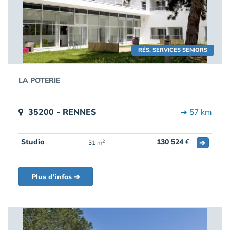
RÉS. SERVICES SENIORS
LA POTERIE
35200 - RENNES
➔ 57 km
Studio
130 524
€
➔
2
31 m
Plus d'infos ➔