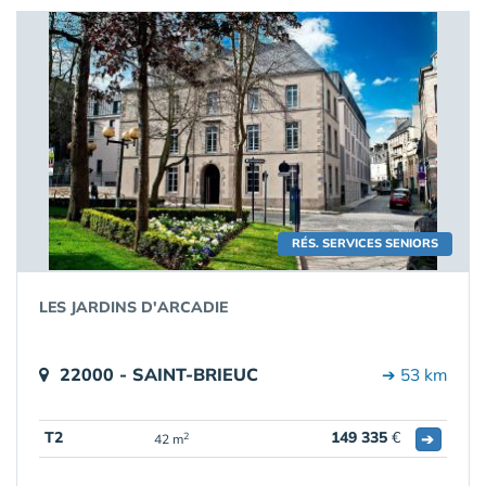
RÉS. SERVICES SENIORS
LES JARDINS D'ARCADIE
22000 - SAINT-BRIEUC
➔ 53 km
T2
149 335
€
➔
2
42 m