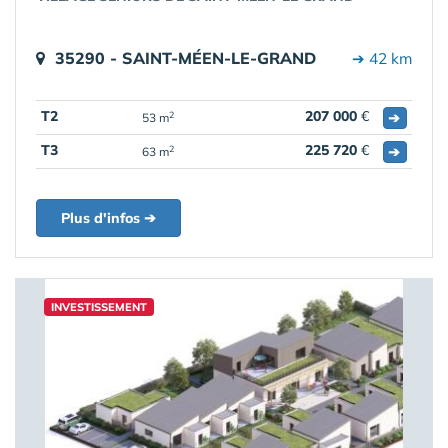
35290 - SAINT-MÉEN-LE-GRAND
➔ 42 km
T2
207 000
€
➔
2
53 m
T3
225 720
€
➔
2
63 m
Plus d'infos ➔
INVESTISSEMENT