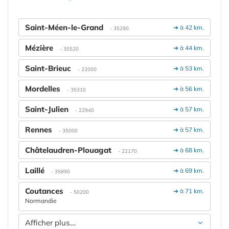
Saint-Méen-le-Grand
➔ à 42 km.
- 35290
Mézière
➔ à 44 km.
- 35520
Saint-Brieuc
➔ à 53 km.
- 22000
Mordelles
➔ à 56 km.
- 35310
Saint-Julien
➔ à 57 km.
- 22940
Rennes
➔ à 57 km.
- 35000
Châtelaudren-Plouagat
➔ à 68 km.
- 22170
Laillé
➔ à 69 km.
- 35890
Coutances
➔ à 71 km.
- 50200
Normandie
Afficher plus....