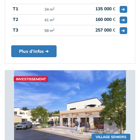
T1
135 000
€
➔
2
34 m
T2
160 000
€
➔
2
41 m
T3
257 000
€
➔
2
58 m
Plus d'infos ➔
INVESTISSEMENT
VILLAGE SENIORS