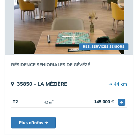
RÉS. SERVICES SENIORS
RÉSIDENCE SENIORIALES DE GÉVÉZÉ
35850 - LA MÉZIÈRE
➔ 44 km
T2
145 000
€
➔
2
42 m
Plus d'infos ➔