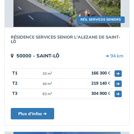
RÉS. SERVICES SENIORS
RÉSIDENCE SERVICES SENIOR L'ALEZANE DE SAINT-
LÔ
50000 - SAINT-LÔ
➔ 94 km
T1
166 300
€
➔
2
33 m
T2
219 140
€
➔
2
44 m
T3
304 900
€
➔
2
63 m
Plus d'infos ➔