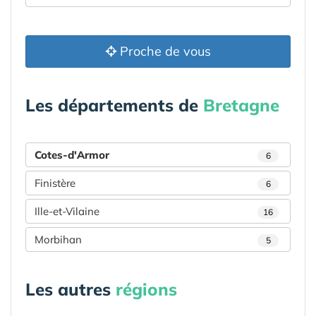
Proche de vous
Les départements de
Bretagne
Cotes-d'Armor
6
Finistère
6
Ille-et-Vilaine
16
Morbihan
5
Les autres
régions