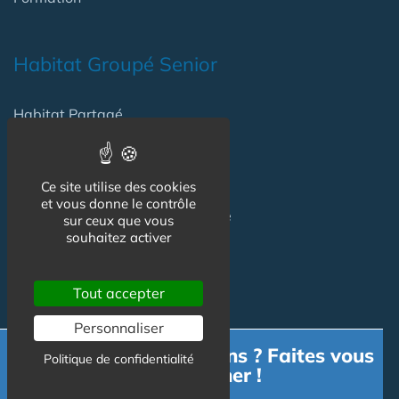
Habitat Groupé Senior
Habitat Partagé
Béguinage
Papy Loft
Ce site utilise des cookies
et vous donne le contrôle
Habitat Intelligent - Smart Home
sur ceux que vous
souhaitez activer
Habitat coopératif
Habitat intergénérationnel
Tout accepter
Personnaliser
Equipement Logement
Besoin d'informations ? Faites vous
Politique de confidentialité
accompagner !