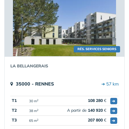
RÉS. SERVICES SENIORS
LA BELLANGERAIS
35000 - RENNES
➔ 57 km
T1
108 280
€
➔
2
30 m
T2
A partir de
140 920
€
➔
2
38 m
T3
207 800
€
➔
2
65 m