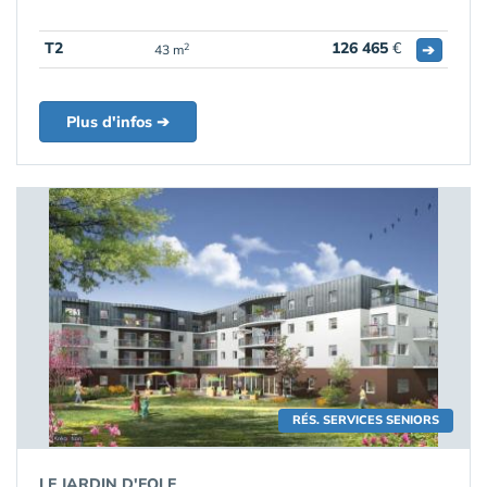
T2
126 465
€
➔
2
43 m
Plus d'infos ➔
RÉS. SERVICES SENIORS
LE JARDIN D'EOLE