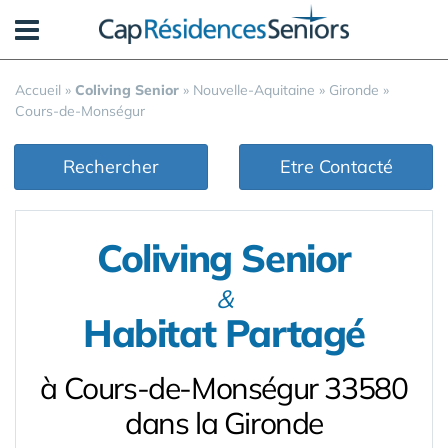
Panneau de gestion des cookies
Accueil
»
Coliving Senior
»
Nouvelle-Aquitaine
»
Gironde
»
Cours-de-Monségur
Rechercher
Etre Contacté
Coliving Senior
&
Habitat Partagé
à Cours-de-Monségur 33580
dans la Gironde