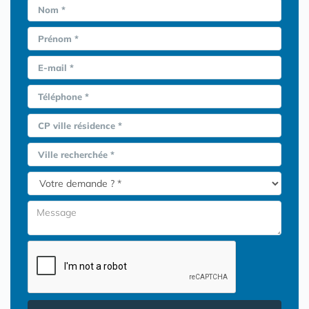
Nom *
Prénom *
E-mail *
Téléphone *
CP ville résidence *
Ville recherchée *