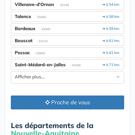
Villenave-d'Ornon
➔ à 54 km.
- 33140
Talence
➔ à 58 km.
- 33400
Bordeaux
➔ à 59 km.
- 33000
Bouscat
➔ à 61 km.
- 33110
Pessac
➔ à 61 km.
- 33600
Saint-Médard-en-Jalles
➔ à 71 km.
- 33160
Afficher plus....
Proche de vous
Les départements de la
Nouvelle-Aquitaine