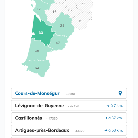
23
17
87
16
19
24
33
47
40
64
Cours-de-Monségur
- 33580
Lévignac-de-Guyenne
➔ à 7 km.
- 47120
Castillonnès
➔ à 37 km.
- 47330
Artigues-près-Bordeaux
➔ à 53 km.
- 33370