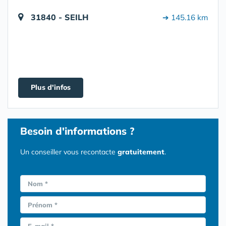
31840 - SEILH
➔ 145.16 km
Plus d'infos
Besoin d'informations ?
Un conseiller vous recontacte
gratuitement
.
Nom *
Prénom *