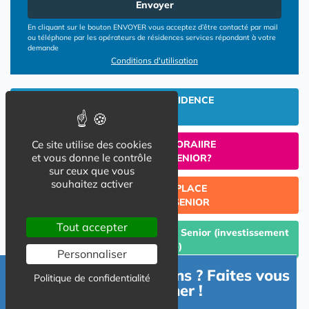
Envoyer
En cliquant sur le bouton ENVOYER vous acceptez d’être contacté par mail
ou téléphone par les opérateurs de résidences services répondant à votre
demande
Conditions d'utilisation
INVESTIR EN RESIDENCE
SENIOR
Ce site utilise des cookies
UN SEJOUR TEMPORAIIRE
et vous donne le contrôle
EN RESIDENCE SENIOR?
sur ceux que vous
souhaitez activer
TROUVER UNE PLACE
EN RESIDENCE SENIOR
Tout accepter
Céder un lot acquis en Résidence Senior (investissement
Lmp/Lmnp)
Personnaliser
Besoin d'informations ? Faites vous
Politique de confidentialité
accompagner !