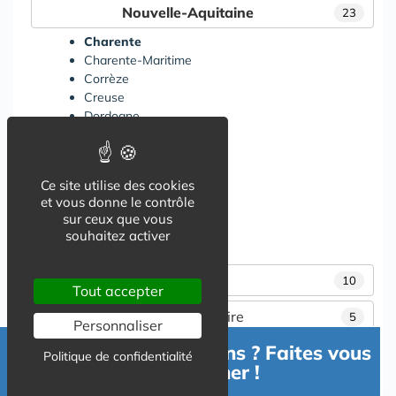
Nouvelle-Aquitaine
23
Charente
Charente-Maritime
Corrèze
Creuse
Dordogne
Gironde
Landes
Lot-et-Garonne
Ce site utilise des cookies
Pyrénées-Atlantiques
et vous donne le contrôle
Deux-Sèvres
sur ceux que vous
Vienne
souhaitez activer
Haute-Vienne
Occitanie
10
Tout accepter
Pays de la Loire
5
Personnaliser
Besoin d'informations ? Faites vous
Provence-Alpes-Côte-D'Azur
6
Politique de confidentialité
accompagner !