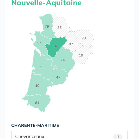
Nouvelle-Aquitaine
79
86
23
17
87
16
19
24
33
47
40
64
CHARENTE-MARITIME
Chevanceaux
1