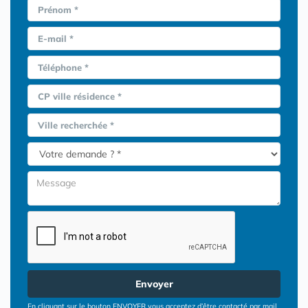
Prénom *
E-mail *
Téléphone *
CP ville résidence *
Ville recherchée *
Envoyer
En cliquant sur le bouton ENVOYER vous acceptez d’être contacté par mail