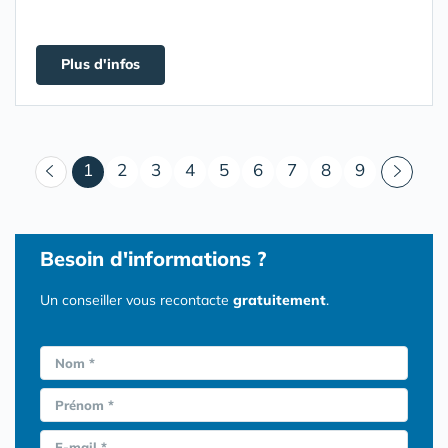
Plus d'infos
(courant)
1
2
3
4
5
6
7
8
9
Besoin d'informations ?
Un conseiller vous recontacte
gratuitement
.
Nom *
Prénom *
E-mail *