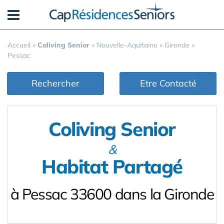
Panneau de gestion des cookies
Accueil
»
Coliving Senior
»
Nouvelle-Aquitaine
»
Gironde
»
Pessac
Rechercher
Etre Contacté
Coliving Senior
&
Habitat Partagé
à Pessac 33600 dans la Gironde