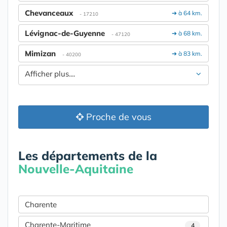
Chevanceaux
➔ à 64 km.
- 17210
Lévignac-de-Guyenne
➔ à 68 km.
- 47120
Mimizan
➔ à 83 km.
- 40200
Afficher plus....
Proche de vous
Les départements de la
Nouvelle-Aquitaine
Charente
Charente-Maritime
4