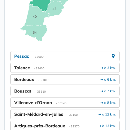
47
40
64
Pessac
- 33600
Talence
➔ à 3 km.
- 33400
Bordeaux
➔ à 6 km.
- 33000
Bouscat
➔ à 7 km.
- 33110
Villenave-d'Ornon
➔ à 8 km.
- 33140
Saint-Médard-en-Jalles
➔ à 12 km.
- 33160
Artigues-près-Bordeaux
➔ à 13 km.
- 33370