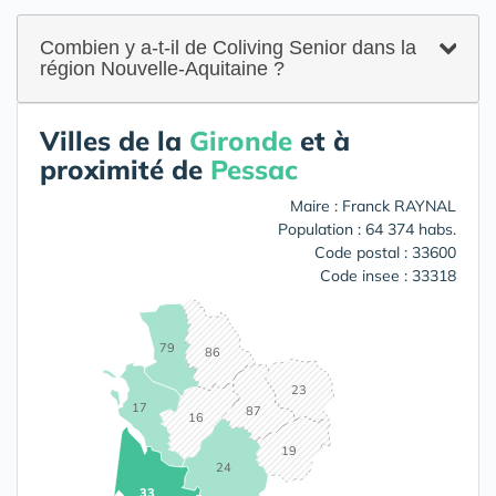
Combien y a-t-il de Coliving Senior dans la
région Nouvelle-Aquitaine ?
Villes de la
Gironde
et à
proximité de
Pessac
Maire : Franck RAYNAL
Population : 64 374 habs.
Code postal : 33600
Code insee : 33318
79
86
23
17
87
16
19
24
33