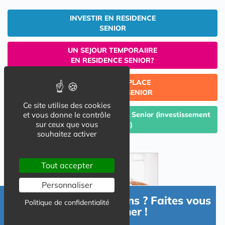
INVESTIR EN RESIDENCE
SENIOR
UN SEJOUR TEMPORAIIRE
EN RESIDENCE SENIOR?
TROUVER UNE PLACE
EN RESIDENCE SENIOR
Ce site utilise des cookies
Céder un lot acquis en Résidence Senior (investissement
et vous donne le contrôle
sur ceux que vous
Lmp/Lmnp)
souhaitez activer
Tout accepter
Personnaliser
Besoin d'informations ? Faites vous
Politique de confidentialité
accompagner !