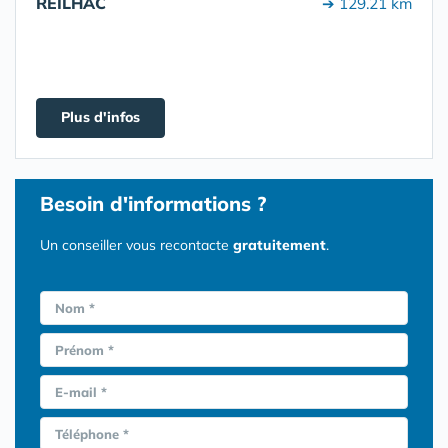
REILHAC
➔ 129.21 km
Plus d'infos
Besoin d'informations ?
Un conseiller vous recontacte
gratuitement
.
Nom *
Prénom *
E-mail *
Téléphone *