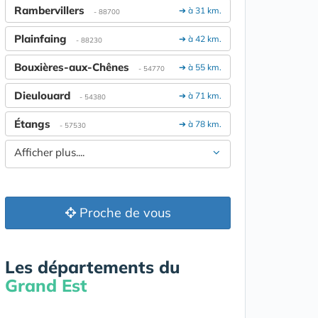
Rambervillers
➔ à 31 km.
- 88700
Plainfaing
➔ à 42 km.
- 88230
Bouxières-aux-Chênes
➔ à 55 km.
- 54770
Dieulouard
➔ à 71 km.
- 54380
Étangs
➔ à 78 km.
- 57530
Afficher plus....
Proche de vous
Les départements du
Grand Est