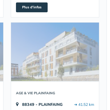
Plus d'infos
AGE & VIE PLAINFAING
88349 - PLAINFAING
➔ 41.52 km