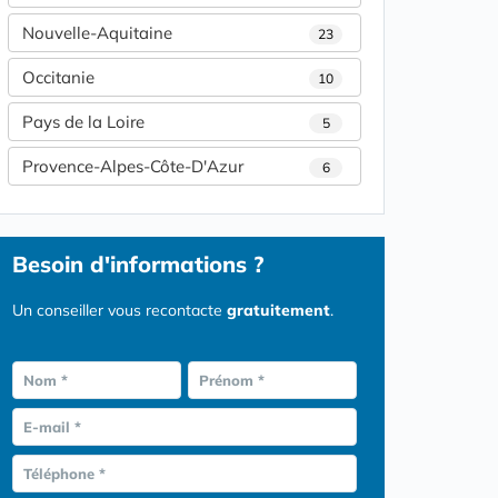
Nouvelle-Aquitaine
23
Occitanie
10
Pays de la Loire
5
Provence-Alpes-Côte-D'Azur
6
Besoin d'informations ?
Un conseiller vous recontacte
gratuitement
.
Nom *
Prénom *
E-mail *
Téléphone *