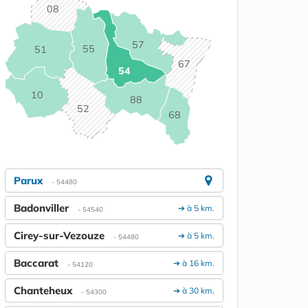
08
57
55
51
67
54
10
88
52
68
Parux
- 54480
Badonviller
➔ à 5 km.
- 54540
Cirey-sur-Vezouze
➔ à 5 km.
- 54480
Baccarat
➔ à 16 km.
- 54120
Chanteheux
➔ à 30 km.
- 54300