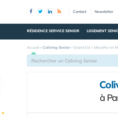
Panneau de gestion des cookies
Contact
Newsletter
RÉSIDENCE SERVICE SENIOR
LOGEMENT SENI
Accueil
»
Coliving Senior
»
Grand Est
»
Meurthe-et-M
Coli
à Pa