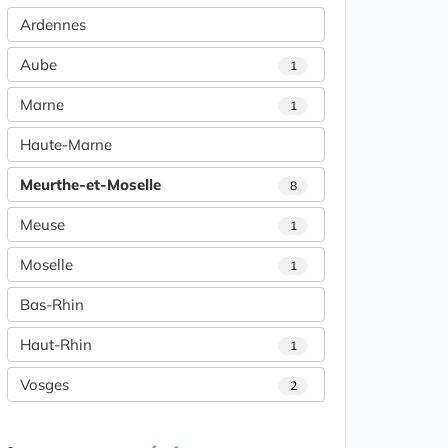
Ardennes
Aube
1
Marne
1
Haute-Marne
Meurthe-et-Moselle
8
Meuse
1
Moselle
1
Bas-Rhin
Haut-Rhin
1
Vosges
2