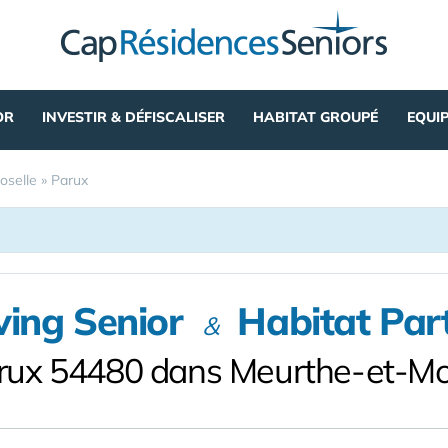
OR
INVESTIR & DÉFISCALISER
HABITAT GROUPÉ
EQUI
oselle
»
Parux
ving Senior
Habitat Par
&
rux 54480 dans Meurthe-et-Mo