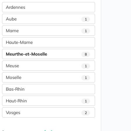
Ardennes
Aube
1
Marne
1
Haute-Marne
Meurthe-et-Moselle
8
Meuse
1
Moselle
1
Bas-Rhin
Haut-Rhin
1
Vosges
2