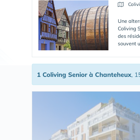
Coliv
Une alter
Coliving 
des résid
souvent u
1 Coliving Senior
à Chanteheux
, 