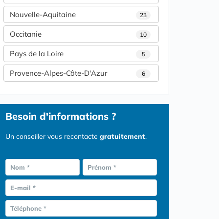
Nouvelle-Aquitaine
23
Occitanie
10
Pays de la Loire
5
Provence-Alpes-Côte-D'Azur
6
Besoin d'informations ?
Un conseiller vous recontacte
gratuitement
.
Nom *
Prénom *
E-mail *
Téléphone *