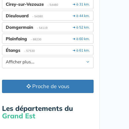
Cirey-sur-Vezouze
➔ à 31 km.
- 54480
Dieulouard
➔ à 44 km.
- 54380
Domgermain
➔ à 52 km.
- 54119
Plainfaing
➔ à 60 km.
- 88230
Étangs
➔ à 61 km.
- 57530
Afficher plus....
Proche de vous
Les départements du
Grand Est