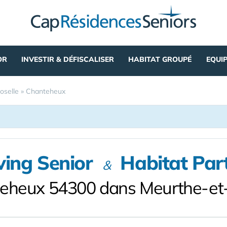
OR
INVESTIR & DÉFISCALISER
HABITAT GROUPÉ
EQUI
oselle
»
Chanteheux
ving Senior
Habitat Par
&
eheux 54300 dans Meurthe-et