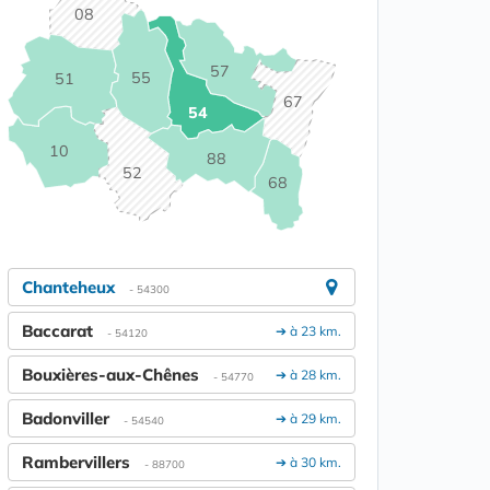
08
57
55
51
67
54
10
88
52
68
Chanteheux
- 54300
Baccarat
➔ à 23 km.
- 54120
Bouxières-aux-Chênes
➔ à 28 km.
- 54770
Badonviller
➔ à 29 km.
- 54540
Rambervillers
➔ à 30 km.
- 88700