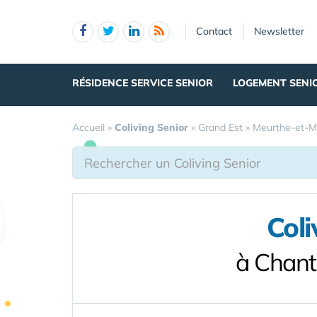
Panneau de gestion des cookies
Contact
Newsletter
RÉSIDENCE SERVICE SENIOR
LOGEMENT SENI
Accueil
»
Coliving Senior
»
Grand Est
»
Meurthe-et-M
Coli
à Chant