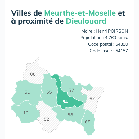
Villes de
Meurthe-et-Moselle
et
à proximité de
Dieulouard
Maire : Henri POIRSON
Population : 4 760 habs.
Code postal : 54380
Code insee : 54157
08
57
55
51
67
54
10
88
52
68