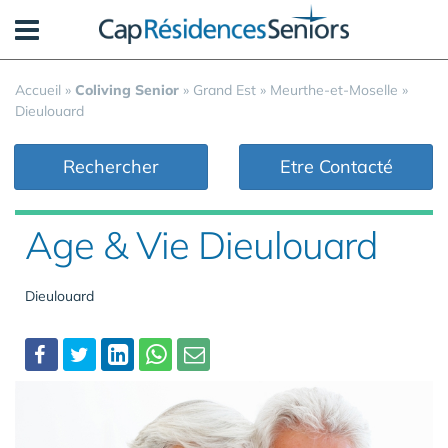
Panneau de gestion des cookies
Accueil
»
Coliving Senior
»
Grand Est
»
Meurthe-et-Moselle
»
Dieulouard
Rechercher
Etre Contacté
Age & Vie Dieulouard
Dieulouard
Partager