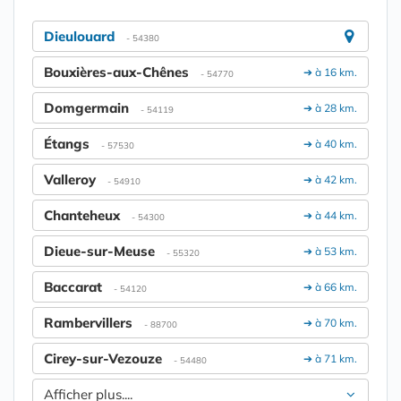
Dieulouard
- 54380
Bouxières-aux-Chênes
➔ à 16 km.
- 54770
Domgermain
➔ à 28 km.
- 54119
Étangs
➔ à 40 km.
- 57530
Valleroy
➔ à 42 km.
- 54910
Chanteheux
➔ à 44 km.
- 54300
Dieue-sur-Meuse
➔ à 53 km.
- 55320
Baccarat
➔ à 66 km.
- 54120
Rambervillers
➔ à 70 km.
- 88700
Cirey-sur-Vezouze
➔ à 71 km.
- 54480
Afficher plus....