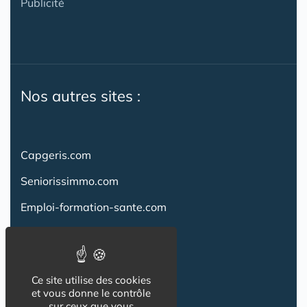
Publicité
Nos autres sites :
Capgeris.com
Seniorissimmo.com
Emploi-formation-sante.com
Aidant.info
Creche-et-naissance.com
Ce site utilise des cookies
Co-Living & Co-Working
et vous donne le contrôle
sur ceux que vous