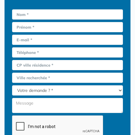
Nom *
Prénom *
E-mail *
Téléphone *
CP ville résidence *
Ville recherchée *