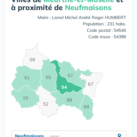
à proximité de
Neufmaisons
Maire : Lionel Michel André Roger HUMBERT
Population : 231 habs.
Code postal : 54540
Code insee : 54396
08
57
55
51
67
54
10
88
52
68
Neufmaisons
- 54540