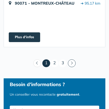
90071 - MONTREUX-CHÂTEAU
➔ 95.17 km
Plus d'infos
(courant)
1
2
3
Besoin d'informations ?
Un conseiller vous recontacte
gratuitement
.