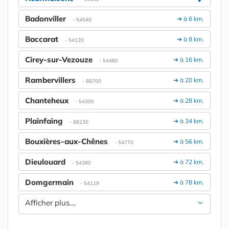
Badonviller
➔ à 6 km.
- 54540
Baccarat
➔ à 8 km.
- 54120
Cirey-sur-Vezouze
➔ à 16 km.
- 54480
Rambervillers
➔ à 20 km.
- 88700
Chanteheux
➔ à 28 km.
- 54300
Plainfaing
➔ à 34 km.
- 88230
Bouxières-aux-Chênes
➔ à 56 km.
- 54770
Dieulouard
➔ à 72 km.
- 54380
Domgermain
➔ à 78 km.
- 54119
Afficher plus....