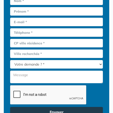
Nom *
Prénom *
E-mail *
Téléphone *
CP ville résidence *
Ville recherchée *
Envoyer