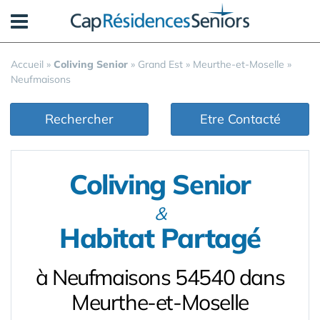
Panneau de gestion des cookies
Accueil
»
Coliving Senior
»
Grand Est
»
Meurthe-et-Moselle
»
Neufmaisons
Rechercher
Etre Contacté
Coliving Senior
&
Habitat Partagé
à Neufmaisons 54540 dans
Meurthe-et-Moselle