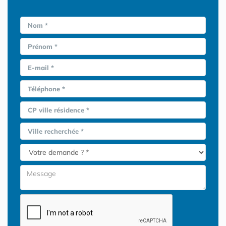
Nom *
Prénom *
E-mail *
Téléphone *
CP ville résidence *
Ville recherchée *