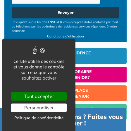
Envoyer
En cliquant sur le bouton ENVOYER vous acceptez d’être contacté par mail
ou téléphone par les opérateurs de résidences services répondant à votre
demande
Conditions d'utilisation
INVESTIR EN RESIDENCE
SENIOR
Ce site utilise des cookies
et vous donne le contrôle
UN SEJOUR TEMPORAIIRE
sur ceux que vous
EN RESIDENCE SENIOR?
souhaitez activer
TROUVER UNE PLACE
Tout accepter
EN RESIDENCE SENIOR
Personnaliser
Céder un lot acquis en Résidence Senior (investissement
Lmp/Lmnp)
Besoin d'informations ? Faites vous
Politique de confidentialité
accompagner !