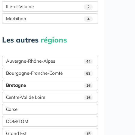
Ille-et-Vilaine
2
Morbihan
4
Les autres
régions
Auvergne-Rhône-Alpes
44
Bourgogne-Franche-Comté
63
Bretagne
16
Centre-Val de Loire
16
Corse
DOM/TOM
Grand Est
15