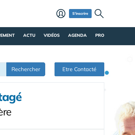
S'inscrire
PEMENT
ACTU
VIDÉOS
AGENDA
PRO
Rechercher
Etre Contacté
tagé
ère