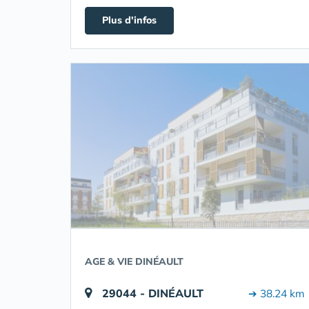
Plus d'infos
AGE & VIE DINÉAULT
29044 - DINÉAULT
➔ 38.24 km