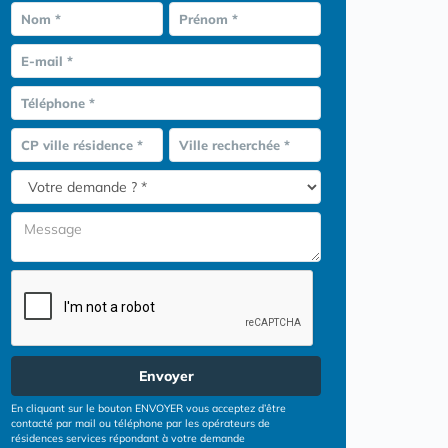
Nom *
Prénom *
E-mail *
Téléphone *
CP ville résidence *
Ville recherchée *
Envoyer
En cliquant sur le bouton ENVOYER vous acceptez d’être
contacté par mail ou téléphone par les opérateurs de
résidences services répondant à votre demande