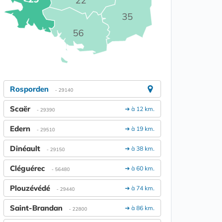
22
35
56
Rosporden
- 29140
Scaër
➔ à 12 km.
- 29390
Edern
➔ à 19 km.
- 29510
Dinéault
➔ à 38 km.
- 29150
Cléguérec
➔ à 60 km.
- 56480
Plouzévédé
➔ à 74 km.
- 29440
Saint-Brandan
➔ à 86 km.
- 22800