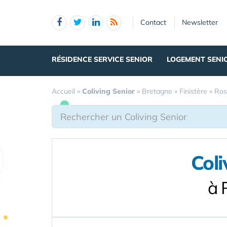
Panneau de gestion des cookies
Contact
Newsletter
RÉSIDENCE SERVICE SENIOR
LOGEMENT SENI
Accueil
»
Coliving Senior
»
Bretagne
»
Finistère
»
Ros
Coli
à 