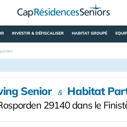
OR
INVESTIR & DÉFISCALISER
HABITAT GROUPÉ
EQUI
porden
ving Senior
Habitat Par
&
Rosporden 29140 dans le Finist