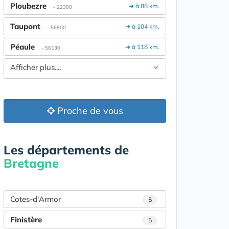
Ploubezre
➔ à 88 km.
- 22300
Taupont
➔ à 104 km.
- 56800
Péaule
➔ à 118 km.
- 56130
Afficher plus....
Proche de vous
Les départements de
Bretagne
Cotes-d'Armor
5
Finistère
5