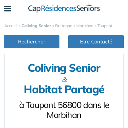
Panneau de gestion des cookies
Accueil
»
Coliving Senior
»
Bretagne
»
Morbihan
»
Taupont
Rechercher
Etre Contacté
Coliving Senior
&
Habitat Partagé
à Taupont 56800 dans le
Morbihan