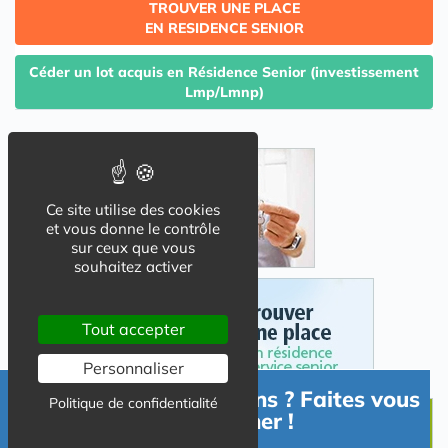
TROUVER UNE PLACE
EN RESIDENCE SENIOR
Céder un lot acquis en Résidence Senior (investissement
Lmp/Lmnp)
Ce site utilise des cookies
et vous donne le contrôle
sur ceux que vous
souhaitez activer
Tout accepter
Personnaliser
Besoin d'informations ? Faites vous
Politique de confidentialité
accompagner !