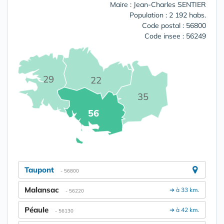
Maire : Jean-Charles SENTIER
Population : 2 192 habs.
Code postal : 56800
Code insee : 56249
29
22
35
56
Taupont
- 56800
Malansac
➔ à 33 km.
- 56220
Péaule
➔ à 42 km.
- 56130