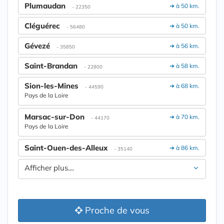
Plumaudan
➔ à 50 km.
- 22350
Cléguérec
➔ à 50 km.
- 56480
Gévezé
➔ à 56 km.
- 35850
Saint-Brandan
➔ à 58 km.
- 22800
Sion-les-Mines
➔ à 68 km.
- 44590
Pays de la Loire
Marsac-sur-Don
➔ à 70 km.
- 44170
Pays de la Loire
Saint-Ouen-des-Alleux
➔ à 86 km.
- 35140
Afficher plus....
Proche de vous