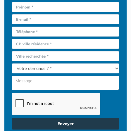
Prénom *
E-mail *
Téléphone *
CP ville résidence *
Ville recherchée *
Envoyer