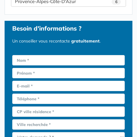
Provence-Alpes-Côte-D'Azur
6
Besoin d'informations ?
Un conseiller vous recontacte
gratuitement
.
Nom *
Prénom *
E-mail *
Téléphone *
CP ville résidence *
Ville recherchée *