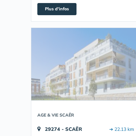
Plus d'infos
AGE & VIE SCAËR
29274 - SCAËR
➔ 22.13 km