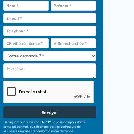
Nom *
Prénom *
E-mail *
Téléphone *
CP ville résidence *
Ville recherchée *
Envoyer
En cliquant sur le bouton ENVOYER vous acceptez d’être
contacté par mail ou téléphone par les opérateurs de
résidences services répondant à votre demande