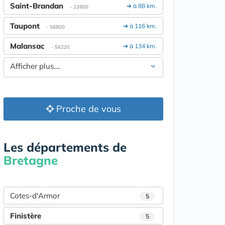
Saint-Brandan
➔ à 88 km.
- 22800
Taupont
➔ à 116 km.
- 56800
Malansac
➔ à 134 km.
- 56220
Afficher plus....
Proche de vous
Les départements de
Bretagne
Cotes-d'Armor
5
Finistère
5