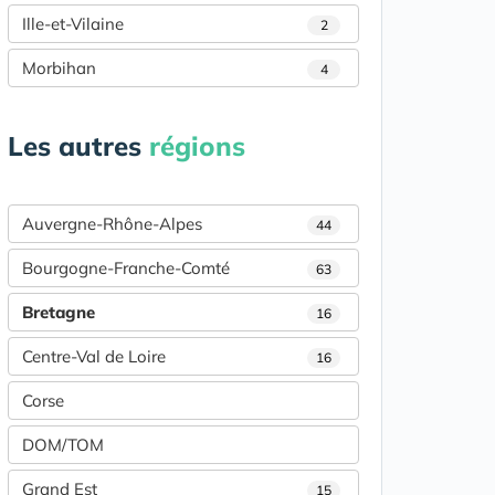
Ille-et-Vilaine
2
Morbihan
4
Les autres
régions
Auvergne-Rhône-Alpes
44
Bourgogne-Franche-Comté
63
Bretagne
16
Centre-Val de Loire
16
Corse
DOM/TOM
Grand Est
15