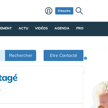
S'inscrire
PEMENT
ACTU
VIDÉOS
AGENDA
PRO
Rechercher
Etre Contacté
tagé
e