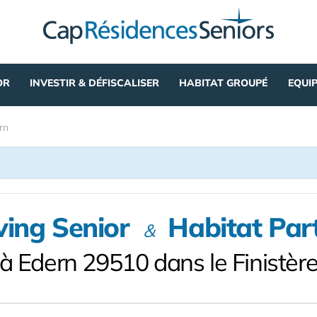
OR
INVESTIR & DÉFISCALISER
HABITAT GROUPÉ
EQUI
rn
ving Senior
Habitat Par
&
à Edern 29510 dans le Finistèr