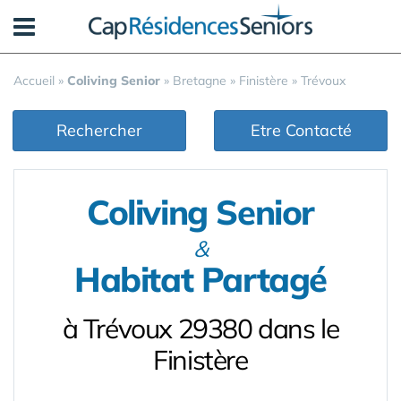
Panneau de gestion des cookies
Accueil
»
Coliving Senior
»
Bretagne
»
Finistère
»
Trévoux
Rechercher
Etre Contacté
Coliving Senior
&
Habitat Partagé
à Trévoux 29380 dans le
Finistère