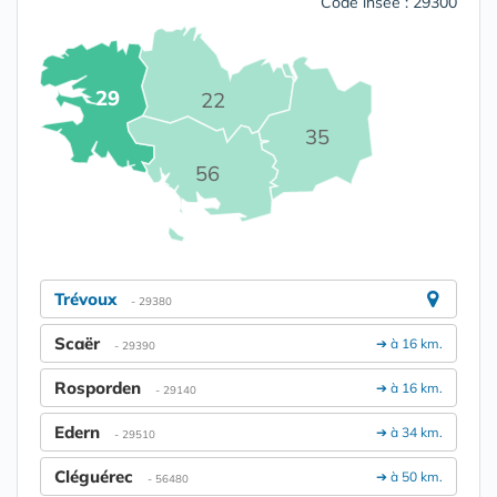
Code insee : 29300
29
22
35
56
Trévoux
- 29380
Scaër
➔ à 16 km.
- 29390
Rosporden
➔ à 16 km.
- 29140
Edern
➔ à 34 km.
- 29510
Cléguérec
➔ à 50 km.
- 56480