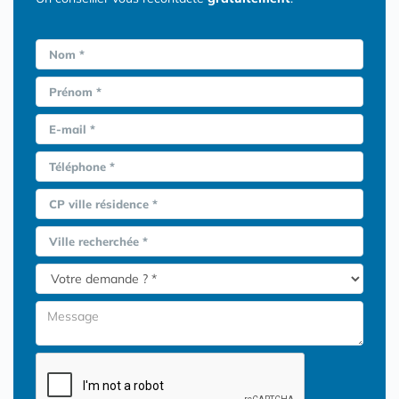
Nom *
Prénom *
E-mail *
Téléphone *
CP ville résidence *
Ville recherchée *