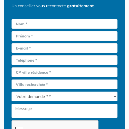
Un conseiller vous recontacte
gratuitement
.
Nom *
Prénom *
E-mail *
Téléphone *
CP ville résidence *
Ville recherchée *