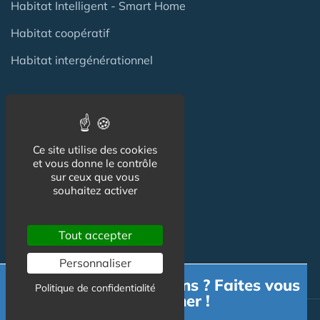
Habitat Intelligent - Smart Home
Habitat coopératif
Habitat intergénérationnel
Equipement Logement
Ce site utilise des cookies
Adaptation Habitat
et vous donne le contrôle
sur ceux que vous
Aides
souhaitez activer
Produits
Tout accepter
Services
Personnaliser
Besoin d'informations ? Faites vous
Politique de confidentialité
accompagner !