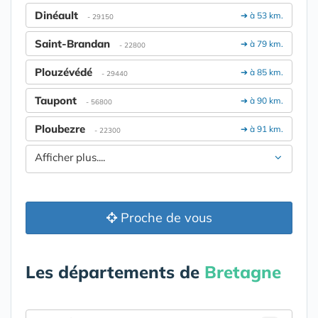
Dinéault
➔ à 53 km.
- 29150
Saint-Brandan
➔ à 79 km.
- 22800
Plouzévédé
➔ à 85 km.
- 29440
Taupont
➔ à 90 km.
- 56800
Ploubezre
➔ à 91 km.
- 22300
Afficher plus....
Proche de vous
Les départements de
Bretagne